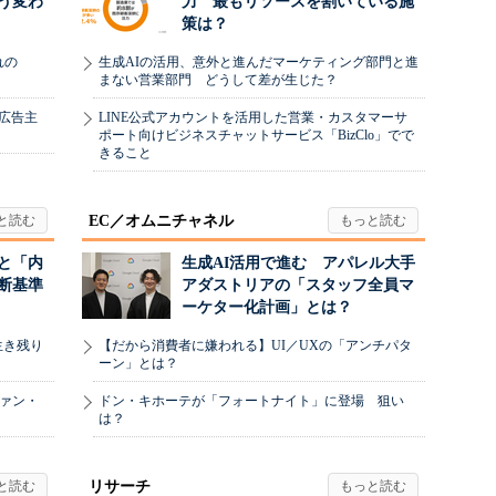
う変わ
力 最もリソースを割いている施
策は？
れの
生成AIの活用、意外と進んだマーケティング部門と進
まない営業部門 どうして差が生じた？
、広告主
LINE公式アカウントを活用した営業・カスタマーサ
ポート向けビジネスチャットサービス「BizClo」でで
きること
EC／オムニチャネル
と「内
生成AI活用で進む アパレル大手
断基準
アダストリアの「スタッフ全員マ
ーケター化計画」とは？
生き残り
【だから消費者に嫌われる】UI／UXの「アンチパタ
ーン」とは？
ヴァン・
ドン・キホーテが「フォートナイト」に登場 狙い
は？
リサーチ