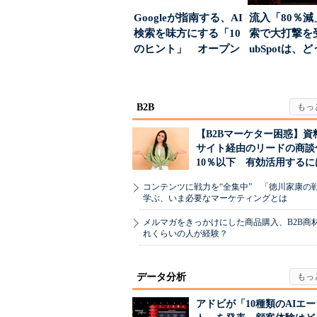
Googleが指南する、AI
流入「80％減
検索を味方にする「10
索で大打撃を
のヒント」 オープン
ubSpotは、
ハウスでは...
て“未来の顧...
B2B
【B2Bマーケター困惑】資
サイト経由のリードの商談
10％以下 有効活用するに
コンテンツに戦力を“全集中” 「徳川家康の
学ぶ、いま必要なマーケティングとは
メルマガをきっかけにした商品購入、B2B商
れくらいの人が経験？
データ分析
アドビが「10種類のAIエ