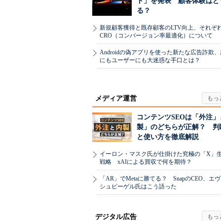
ト」を発表 顧客体験はど
る？
新規顧客獲得と既存顧客のLTV向上、それぞ
CRO（コンバージョン率最適化）について
Androidの偽アプリを使った新たな広告詐欺
にもユーザーにも大迷惑な手口とは？
メディア運営
コンテンツSEOは「外注」
製」のどちらが正解？ 判
と使い方を徹底解説
イーロン・マスク氏が仕掛けた究極の「X」
戦略 xAIによる買収で何を期待？
「AR」でMetaに勝てる？ SnapのCEO、エ
シュピーゲル氏はこう語った
デジタル広告