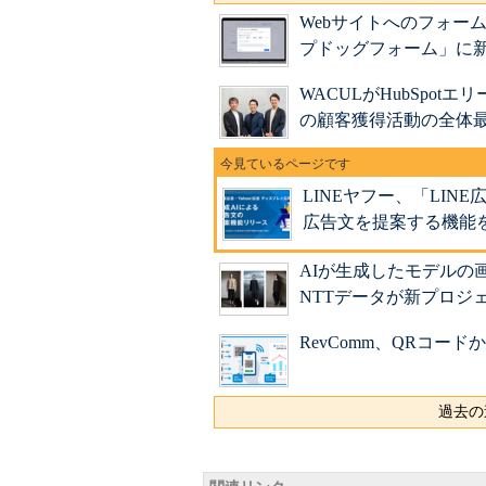
Webサイトへのフォー
プドッグフォーム」に
WACULがHubSpo
の顧客獲得活動の全体
LINEヤフー、「LINE
広告文を提案する機能
AIが生成したモデルの
NTTデータが新プロジ
RevComm、QRコードから
過去の