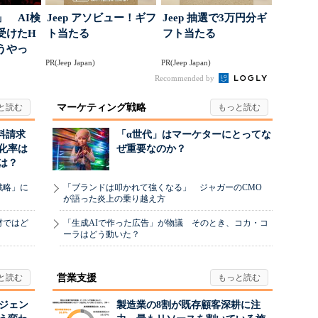
」 AI検
Jeep アソビュー！ギフ
Jeep 抽選で3万円分ギ
受けたH
ト当たる
フト当たる
どうやっ
PR(Jeep Japan)
PR(Jeep Japan)
Recommended by
マーケティング戦略
料請求
「α世代」はマーケターにとってな
化率は
ぜ重要なのか？
は？
戦略」に
「ブランドは叩かれて強くなる」 ジャガーのCMO
が語った炎上の乗り越え方
材ではど
「生成AIで作った広告」が物議 そのとき、コカ・コ
ーラはどう動いた？
営業支援
ージェン
製造業の8割が既存顧客深耕に注