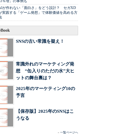
63％増」の事例も
AIが作れない「面白さ」をどう設計？ セガXD
が実践する「ゲーム発想」で体験価値を高める方
法
Book
SNSの古い常識を疑え！
常識外れのマーケティング発
想 “缶入りのただの水”大ヒ
ットの舞台裏は？
2025年のマーケティング10の
予言
【保存版】2025年のSNSはこ
うなる
»
一覧ページへ