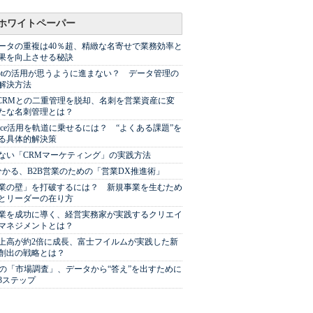
ホワイトペーパー
ータの重複は40％超、精緻な名寄せで業務効率と
果を向上させる秘訣
Spotの活用が思うように進まない？ データ管理の
解決方法
やCRMとの二重管理を脱却、名刺を営業資産に変
たな名刺管理とは？
sforce活用を軌道に乗せるには？ “よくある課題”を
る具体的解決策
ない「CRMマーケティング」の実践方法
分かる、B2B営業のための「営業DX推進術」
業の壁」を打破するには？ 新規事業を生むため
とリーダーの在り方
業を成功に導く、経営実務家が実践するクリエイ
マネジメントとは？
上高が約2倍に成長、富士フイルムが実践した新
創出の戦略とは？
代の「市場調査」、データから“答え”を出すために
3ステップ