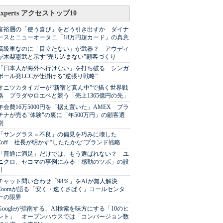
Experts アクセストップ10
富裕層の「使う喜び」をどう引き出すか ダイナ
ースとニューオータニ「18万円超カード」の真意
高級車なのに「目立たない」が武器？ アウディ
が木梨憲武と示す“売り込まない”顧客づくり
「日本人が海外へ行けない」を打ち破る シンガ
ポール発LCCが仕掛ける“逆張り戦略”
オニツカタイガーが“新宿ど真ん中”で描く世界戦
略 プラダやロエベと競う「売上1365億円の先」
年会費16万5000円を「据え置いた」AMEX プラ
チナが売る"体験"の裏に「年500万円」の顧客選
別
「サングラス＝不良」の偏見を巧みに壊した
Zoff 社長が明かす“したたかな”ブランド戦略
「普通に満足」だけでは、もう選ばれない？ ユ
ニクロ、セコマの事例にみる「感動のツボ」の設
計
チャット問い合わせ「98％」をAIが無人解決
Zoomが語る「安く・速くさばく」コールセンタ
ーの限界
Googleが指南する、AI検索を味方にする「10のヒ
ント」 オープンハウスでは「コンバージョン数