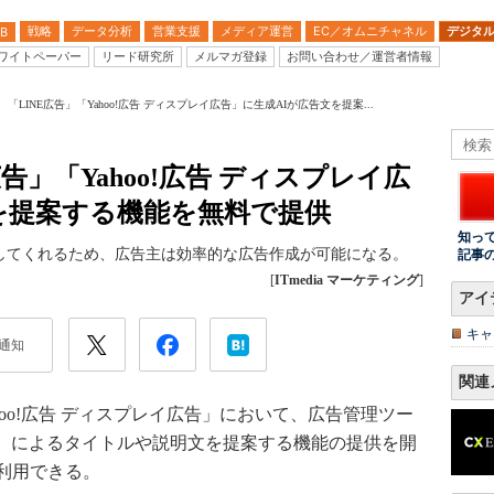
戦略
データ分析
営業支援
メディア運営
EC／オムニチャネル
デジタ
B
ワイトペーパー
リード研究所
メルマガ登録
お問い合わせ／運営者情報
ー、「LINE広告」「Yahoo!広告 ディスプレイ広告」に生成AIが広告文を提案...
広告」「Yahoo!広告 ディスプレイ広
を提案する機能を無料で提供
知っ
してくれるため、広告主は効率的な広告作成が可能になる。
記事
[
ITmedia マーケティング
]
アイ
キャ
通知
関連
ahoo!広告 ディスプレイ広告」において、広告管理ツー
を使用）によるタイトルや説明文を提案する機能の提供を開
利用できる。