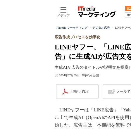
B2
ホ
メディア
ITmedia マーケティング
デジタル広告
LINEヤフ
広告作成プロセスを効率化
LINEヤフー、「LINE
告」に生成AIが広告文
生成AIが広告のタイトルや説明文を提案
2024年07月09日 17時00分 公開
印刷／PDF
メールで
LINEヤフーは「LINE広告」「Y
ル上で生成AI（OpenAIのAPI
始した。広告主は、本機能を無料で