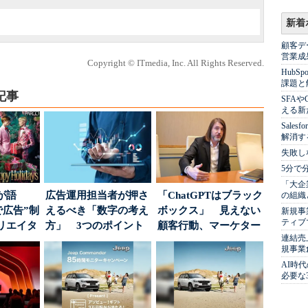
新着
顧客デ
営業成
Copyright © ITmedia, Inc. All Rights Reserved.
Hub
課題と
記事
SFA
える新
Sale
解消す
失敗し
5分で
「大企
が語
広告運用担当者が押さ
「ChatGPTはブラック
の組織
で広告”制
えるべき「数字の考え
ボックス」 見えない
新規事
ティブ
リエイタ
方」 3つのポイント
顧客行動、マーケター
連結売
要な役
とは
に残された打ち...
規事業
AI時
必要な