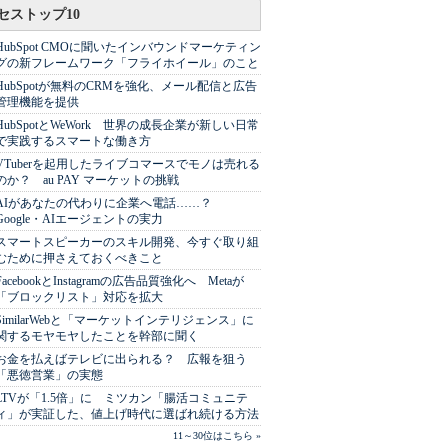
セストップ10
HubSpot CMOに聞いたインバウンドマーケティン
グの新フレームワーク「フライホイール」のこと
HubSpotが無料のCRMを強化、メール配信と広告
管理機能を提供
HubSpotとWeWork 世界の成長企業が新しい日常
で実践するスマートな働き方
VTuberを起用したライブコマースでモノは売れる
のか？ au PAY マーケットの挑戦
AIがあなたの代わりに企業へ電話……？
Google・AIエージェントの実力
スマートスピーカーのスキル開発、今すぐ取り組
むために押さえておくべきこと
FacebookとInstagramの広告品質強化へ Metaが
「ブロックリスト」対応を拡大
SimilarWebと「マーケットインテリジェンス」に
関するモヤモヤしたことを幹部に聞く
お金を払えばテレビに出られる？ 広報を狙う
「悪徳営業」の実態
LTVが「1.5倍」に ミツカン「腸活コミュニテ
ィ」が実証した、値上げ時代に選ばれ続ける方法
11～30位はこちら »