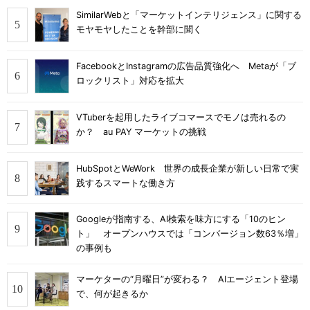
SimilarWebと「マーケットインテリジェンス」に関する
モヤモヤしたことを幹部に聞く
FacebookとInstagramの広告品質強化へ Metaが「ブ
ロックリスト」対応を拡大
VTuberを起用したライブコマースでモノは売れるの
か？ au PAY マーケットの挑戦
HubSpotとWeWork 世界の成長企業が新しい日常で実
践するスマートな働き方
Googleが指南する、AI検索を味方にする「10のヒン
ト」 オープンハウスでは「コンバージョン数63％増」
の事例も
マーケターの“月曜日”が変わる？ AIエージェント登場
で、何が起きるか