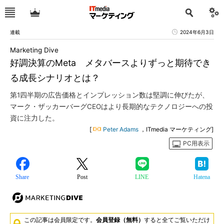
連載
2024年6月3日
Marketing Dive
好調決算のMeta メタバースよりずっと期待でき
る成長シナリオとは？
第1四半期の広告価格とインプレッション数は堅調に伸びたが、
マーク・ザッカーバーグCEOはより長期的なテクノロジーへの投
資に注力した。
[
Peter Adams
，ITmedia マーケティング]
PC用表示
Share
Post
LINE
Hatena
この記事は会員限定です。
会員登録（無料）
すると全てご覧いただけ