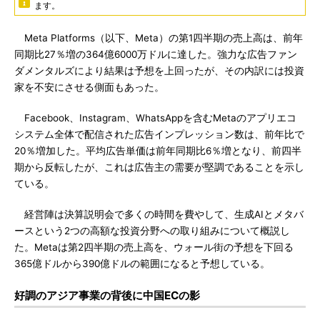
ます。
Meta Platforms（以下、Meta）の第1四半期の売上高は、前年
同期比27％増の364億6000万ドルに達した。強力な広告ファン
ダメンタルズにより結果は予想を上回ったが、その内訳には投資
家を不安にさせる側面もあった。
Facebook、Instagram、WhatsAppを含むMetaのアプリエコ
システム全体で配信された広告インプレッション数は、前年比で
20％増加した。平均広告単価は前年同期比6％増となり、前四半
期から反転したが、これは広告主の需要が堅調であることを示し
ている。
経営陣は決算説明会で多くの時間を費やして、生成AIとメタバ
ースという2つの高額な投資分野への取り組みについて概説し
た。Metaは第2四半期の売上高を、ウォール街の予想を下回る
365億ドルから390億ドルの範囲になると予想している。
好調のアジア事業の背後に中国ECの影