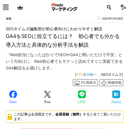
連載
2024年3月26日
SEOタイムズ編集部が初心者向けにわかりやすく解説
GA4をSEOに役立てるには？ 初心者でも分かる
導入方法と具体的な分析手法を解説
「Web担当になったばかりでSEOやGA4と聞いただけで不安」と
いう方向けに、Web初心者でもサクッと読めてすぐに実践できる
GA4解説をお届けします。
[
谷川祐一
，SEOタイムズ]
PC用表示
関連情報
Share
Post
LINE
Hatena
この記事は会員限定です。
会員登録（無料）
すると全てご覧いただけ
ます。