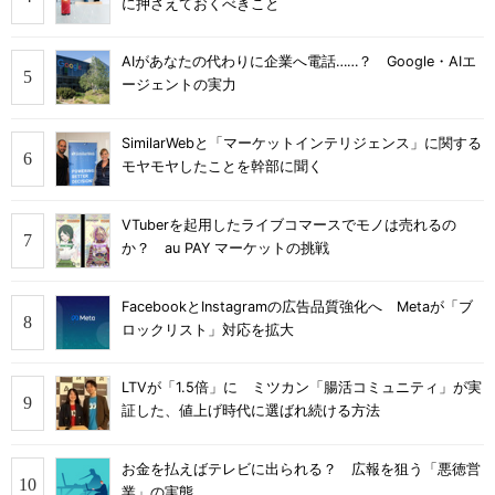
に押さえておくべきこと
AIがあなたの代わりに企業へ電話……？ Google・AIエ
ージェントの実力
SimilarWebと「マーケットインテリジェンス」に関する
モヤモヤしたことを幹部に聞く
VTuberを起用したライブコマースでモノは売れるの
か？ au PAY マーケットの挑戦
FacebookとInstagramの広告品質強化へ Metaが「ブ
ロックリスト」対応を拡大
LTVが「1.5倍」に ミツカン「腸活コミュニティ」が実
証した、値上げ時代に選ばれ続ける方法
お金を払えばテレビに出られる？ 広報を狙う「悪徳営
業」の実態