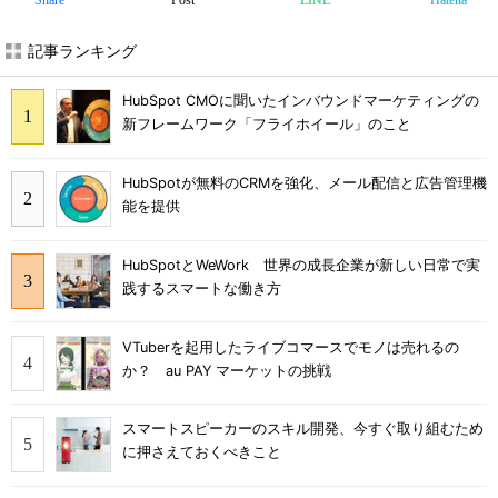
Share
Post
LINE
Hatena
記事ランキング
HubSpot CMOに聞いたインバウンドマーケティングの
新フレームワーク「フライホイール」のこと
HubSpotが無料のCRMを強化、メール配信と広告管理機
能を提供
HubSpotとWeWork 世界の成長企業が新しい日常で実
践するスマートな働き方
VTuberを起用したライブコマースでモノは売れるの
か？ au PAY マーケットの挑戦
スマートスピーカーのスキル開発、今すぐ取り組むため
に押さえておくべきこと