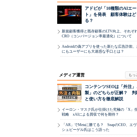
アドビが「10種類のAIエ
ト」を発表 顧客体験はど
る？
新規顧客獲得と既存顧客のLTV向上、それぞ
CRO（コンバージョン率最適化）について
Androidの偽アプリを使った新たな広告詐欺
にもユーザーにも大迷惑な手口とは？
メディア運営
コンテンツSEOは「外注」
製」のどちらが正解？ 判
と使い方を徹底解説
イーロン・マスク氏が仕掛けた究極の「X」
戦略 xAIによる買収で何を期待？
「AR」でMetaに勝てる？ SnapのCEO、エ
シュピーゲル氏はこう語った