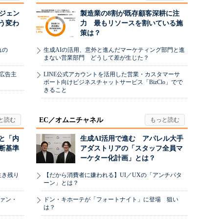
ージェン
製造業の8割が既存顧客深耕に注
う変わ
力 最もリソースを割いている施
策は？
れの
生成AIの活用、意外と進んだマーケティング部門と進
まない営業部門 どうして差が生じた？
、広告主
LINE公式アカウントを活用した営業・カスタマーサ
ポート向けビジネスチャットサービス「BizClo」でで
きること
EC／オムニチャネル
と「内
生成AI活用で進む アパレル大手
断基準
アダストリアの「スタッフ全員マ
ーケター化計画」とは？
生き残り
【だから消費者に嫌われる】UI／UXの「アンチパタ
ーン」とは？
ヴァン・
ドン・キホーテが「フォートナイト」に登場 狙い
は？