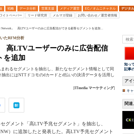
戦略
データ分析
営業支援
メディア運営
EC／オムニチャネル
デジタ
B
ワイトペーパー
リード研究所
メルマガ登録
お問い合わせ／運営者情報
 Ad Network」 高LTVユーザーのみに広告配信ができる顧客セグメントを追加...
いたRFM分析
work」 高LTVユーザーのみに広告配信
トを追加
知っ
込まれるセグメントを抽出し、新たなセグメント情報として同
記事
抽出にはNTTドコモのdカードとd払いの決済データを活用し
アイ
[
ITmedia マーケティング
]
キャ
関連
顧客セグメント「高LTV予兆セグメント」を抽出し、
以下、dADNW）に追加したと発表した。高LTV予兆セグメント