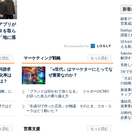
新着
顧客デ
営業成
アプリが
Hub
タを取ら
課題と
「地に落
SFA
度」を
Recommended by
える新
Sale
解消す
マーケティング戦略
失敗し
料請求
「α世代」はマーケターにとってな
5分で
化率は
ぜ重要なのか？
「大企
は？
の組織
新規事
戦略」に
「ブランドは叩かれて強くなる」 ジャガーのCMO
ティブ
が語った炎上の乗り越え方
連結売
規事業
材ではど
「生成AIで作った広告」が物議 そのとき、コカ・コ
ーラはどう動いた？
AI時
必要な
営業支援