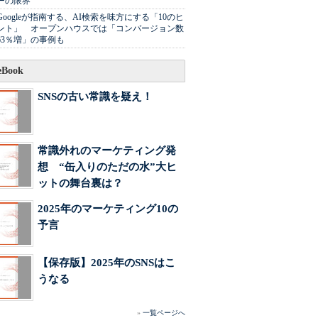
ーの限界
Googleが指南する、AI検索を味方にする「10のヒ
ント」 オープンハウスでは「コンバージョン数
63％増」の事例も
Book
SNSの古い常識を疑え！
常識外れのマーケティング発
想 “缶入りのただの水”大ヒ
ットの舞台裏は？
2025年のマーケティング10の
予言
【保存版】2025年のSNSはこ
うなる
»
一覧ページへ