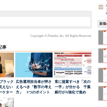
新着e
Copyright © ITmedia, Inc. All Rights Reserved.
記事
はブラック
広告運用担当者が押さ
客に提案すべき「次の
見えない
えるべき「数字の考え
一手」が分かる 千葉
ーケター
方」 3つのポイント
銀行がA強化で進め
..
とは
る“One to On...