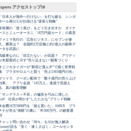
Experts アクセストップ10
「日本人が海外へ行けない」を打ち破る シンガ
ポール発LCCが仕掛ける“逆張り戦略”
富裕層の「使う喜び」をどう引き出すか ダイナ
ースとニューオータニ「18万円超カード」の真意
ファミマ先行の「広告ビジネス」にセブンが参
入、勝算は？ 全国約2万店舗と約1億人の顧客デ
ータを武器に
高級車なのに「目立たない」が武器？ アウディ
が木梨憲武と示す“売り込まない”顧客づくり
オニツカタイガーが“新宿ど真ん中”で描く世界戦
略 プラダやロエベと競う「売上1365億円の先」
サツドラ、クーポン配布で「数十億円の売り上げ
効果」 アプリ会員「145万人」達成で見据え
る、真の顧客理解
「サングラス＝不良」の偏見を巧みに壊した
Zoff 社長が明かす“したたかな”ブランド戦略
年会費16万5000円を「据え置いた」AMEX プラ
チナが売る"体験"の裏に「年500万円」の顧客選
別
チャット問い合わせ「98％」をAIが無人解決
Zoomが語る「安く・速くさばく」コールセンタ