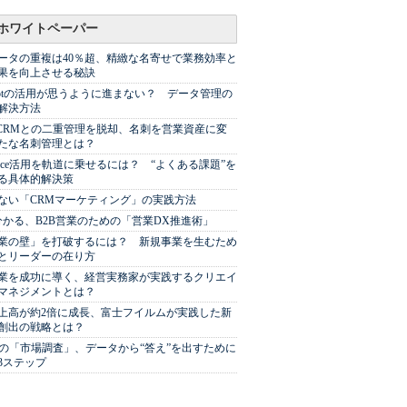
ホワイトペーパー
ータの重複は40％超、精緻な名寄せで業務効率と
果を向上させる秘訣
Spotの活用が思うように進まない？ データ管理の
解決方法
やCRMとの二重管理を脱却、名刺を営業資産に変
たな名刺管理とは？
sforce活用を軌道に乗せるには？ “よくある課題”を
る具体的解決策
ない「CRMマーケティング」の実践方法
分かる、B2B営業のための「営業DX推進術」
業の壁」を打破するには？ 新規事業を生むため
とリーダーの在り方
業を成功に導く、経営実務家が実践するクリエイ
マネジメントとは？
上高が約2倍に成長、富士フイルムが実践した新
創出の戦略とは？
代の「市場調査」、データから“答え”を出すために
3ステップ