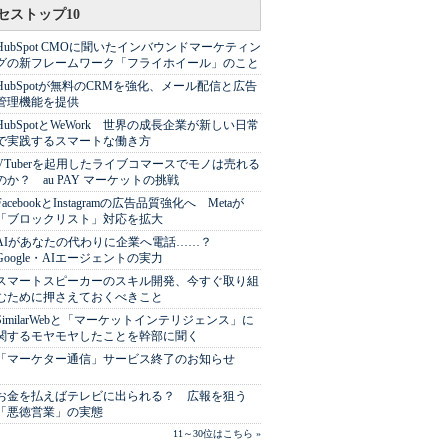
セストップ10
HubSpot CMOに聞いたインバウンドマーケティン
グの新フレームワーク「フライホイール」のこと
HubSpotが無料のCRMを強化、メール配信と広告
管理機能を提供
HubSpotとWeWork 世界の成長企業が新しい日常
で実践するスマートな働き方
VTuberを起用したライブコマースでモノは売れる
のか？ au PAY マーケットの挑戦
FacebookとInstagramの広告品質強化へ Metaが
「ブロックリスト」対応を拡大
AIがあなたの代わりに企業へ電話……？
Google・AIエージェントの実力
スマートスピーカーのスキル開発、今すぐ取り組
むために押さえておくべきこと
SimilarWebと「マーケットインテリジェンス」に
関するモヤモヤしたことを幹部に聞く
「マーケター通信」サービス終了のお知らせ
お金を払えばテレビに出られる？ 広報を狙う
「悪徳営業」の実態
11～30位はこちら »