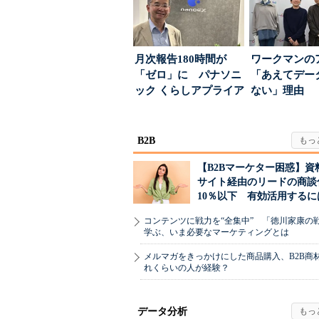
月次報告180時間が
ワークマンの
「ゼロ」に パナソニ
「あえてデー
ック くらしアプライア
ない」理由 
ンス社が挑んだVo...
ちた顧客満足
引...
B2B
【B2Bマーケター困惑】資
サイト経由のリードの商談
10％以下 有効活用するに
コンテンツに戦力を“全集中” 「徳川家康の
学ぶ、いま必要なマーケティングとは
メルマガをきっかけにした商品購入、B2B商
れくらいの人が経験？
データ分析