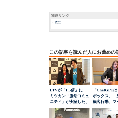
関連リンク
D2C
この記事を読んだ人にお薦めの
LTVが「1.5倍」に
「ChatGPT
ミツカン「腸活コミュ
ボックス」 
ニティ」が実証した、
顧客行動、マ
値上げ時代に選ば...
に残された打ち.