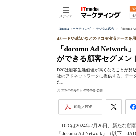
B2
ホ
メディア
ITmedia マーケティング
デジタル広告
「docomo
dカードやd払いなどのドコモ決済データを用
「docomo Ad Net
ができる顧客セグメン
D2Cは顧客生涯価値が高くなることが見
社のアドネットワークに提供する。データ
た。
2024年03月01日 07時00分 公開
印刷／PDF
D2Cは2024年2月26日、新たな
「docomo Ad Network」（