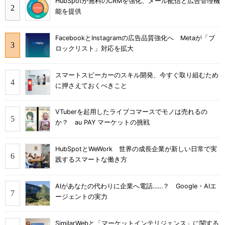
HubSpotが無料のCRMを強化、メール配信と広告管理機
能を提供
FacebookとInstagramの広告品質強化へ Metaが「ブ
ロックリスト」対応を拡大
スマートスピーカーのスキル開発、今すぐ取り組むため
に押さえておくべきこと
VTuberを起用したライブコマースでモノは売れるの
か？ au PAY マーケットの挑戦
HubSpotとWeWork 世界の成長企業が新しい日常で実
践するスマートな働き方
AIがあなたの代わりに企業へ電話……？ Google・AIエ
ージェントの実力
SimilarWebと「マーケットインテリジェンス」に関する