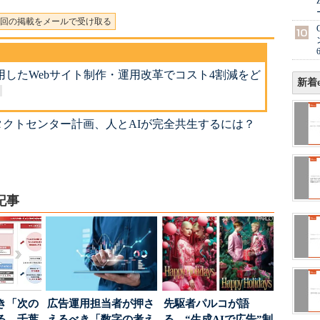
回の掲載をメールで受け取る
用したWebサイト制作・運用改革でコスト4割減をど
新着e
クトセンター計画、人とAIが完全共生するには？
記事
き「次の
広告運用担当者が押さ
先駆者パルコが語
る 千葉
えるべき「数字の考え
る、“生成AIで広告”制