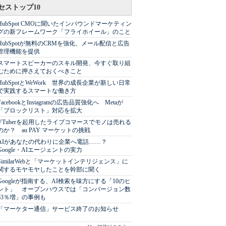
セストップ10
HubSpot CMOに聞いたインバウンドマーケティン
グの新フレームワーク「フライホイール」のこと
HubSpotが無料のCRMを強化、メール配信と広告
管理機能を提供
スマートスピーカーのスキル開発、今すぐ取り組
むために押さえておくべきこと
HubSpotとWeWork 世界の成長企業が新しい日常
で実践するスマートな働き方
FacebookとInstagramの広告品質強化へ Metaが
「ブロックリスト」対応を拡大
VTuberを起用したライブコマースでモノは売れる
のか？ au PAY マーケットの挑戦
AIがあなたの代わりに企業へ電話……？
Google・AIエージェントの実力
SimilarWebと「マーケットインテリジェンス」に
関するモヤモヤしたことを幹部に聞く
Googleが指南する、AI検索を味方にする「10のヒ
ント」 オープンハウスでは「コンバージョン数
63％増」の事例も
「マーケター通信」サービス終了のお知らせ