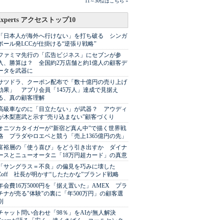
11～30位はこちら »
Experts アクセストップ10
「日本人が海外へ行けない」を打ち破る シンガ
ポール発LCCが仕掛ける“逆張り戦略”
ファミマ先行の「広告ビジネス」にセブンが参
入、勝算は？ 全国約2万店舗と約1億人の顧客デ
ータを武器に
サツドラ、クーポン配布で「数十億円の売り上げ
効果」 アプリ会員「145万人」達成で見据え
る、真の顧客理解
高級車なのに「目立たない」が武器？ アウディ
が木梨憲武と示す“売り込まない”顧客づくり
オニツカタイガーが“新宿ど真ん中”で描く世界戦
略 プラダやロエベと競う「売上1365億円の先」
富裕層の「使う喜び」をどう引き出すか ダイナ
ースとニューオータニ「18万円超カード」の真意
「サングラス＝不良」の偏見を巧みに壊した
Zoff 社長が明かす“したたかな”ブランド戦略
年会費16万5000円を「据え置いた」AMEX プラ
チナが売る"体験"の裏に「年500万円」の顧客選
別
チャット問い合わせ「98％」をAIが無人解決