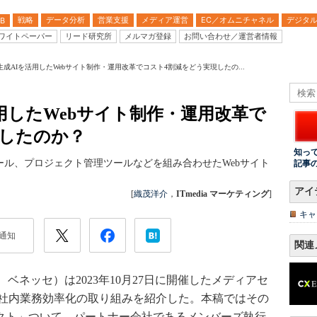
戦略
データ分析
営業支援
メディア運営
EC／オムニチャネル
デジタ
B
ワイトペーパー
リード研究所
メルマガ登録
お問い合わせ／運営者情報
成AIを活用したWebサイト制作・運用改革でコスト4割減をどう実現したの...
用したWebサイト制作・運用改革で
現したのか？
知っ
ール、プロジェクト管理ツールなどを組み合わせたWebサイト
記事
アイ
[
織茂洋介
，
ITmedia マーケティング
]
キャ
通知
関連
ネッセ）は2023年10月27日に開催したメディアセ
る社内業務効率化の取り組みを紹介した。本稿ではその
ェクト」ついて、パートナー会社であるメンバーズ執行