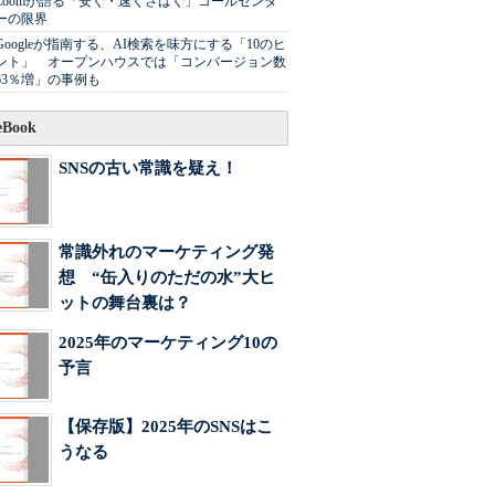
Zoomが語る「安く・速くさばく」コールセンタ
ーの限界
Googleが指南する、AI検索を味方にする「10のヒ
ント」 オープンハウスでは「コンバージョン数
63％増」の事例も
Book
SNSの古い常識を疑え！
常識外れのマーケティング発
想 “缶入りのただの水”大ヒ
ットの舞台裏は？
2025年のマーケティング10の
予言
【保存版】2025年のSNSはこ
うなる