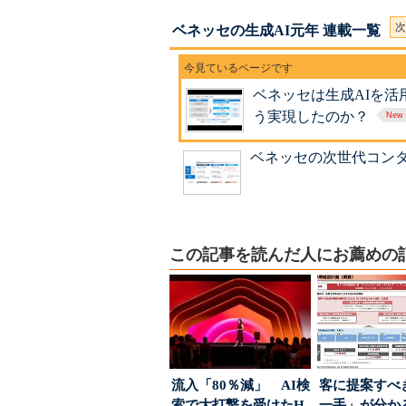
次
ベネッセの生成AI元年 連載一覧
ベネッセは生成AIを活
う実現したのか？
ベネッセの次世代コンタ
この記事を読んだ人にお薦めの
流入「80％減」 AI検
客に提案すべ
索で大打撃を受けたH
一手」が分か