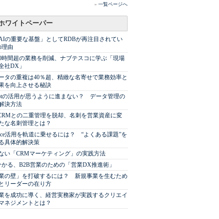
»
一覧ページへ
ホワイトペーパー
AIの重要な基盤」としてRDBが再注目されてい
の理由
00時間超の業務を削減、ナブテスコに学ぶ「現場
全社DX」
ータの重複は40％超、精緻な名寄せで業務効率と
果を向上させる秘訣
Spotの活用が思うように進まない？ データ管理の
解決方法
やCRMとの二重管理を脱却、名刺を営業資産に変
たな名刺管理とは？
sforce活用を軌道に乗せるには？ “よくある課題”を
る具体的解決策
ない「CRMマーケティング」の実践方法
分かる、B2B営業のための「営業DX推進術」
業の壁」を打破するには？ 新規事業を生むため
とリーダーの在り方
業を成功に導く、経営実務家が実践するクリエイ
マネジメントとは？