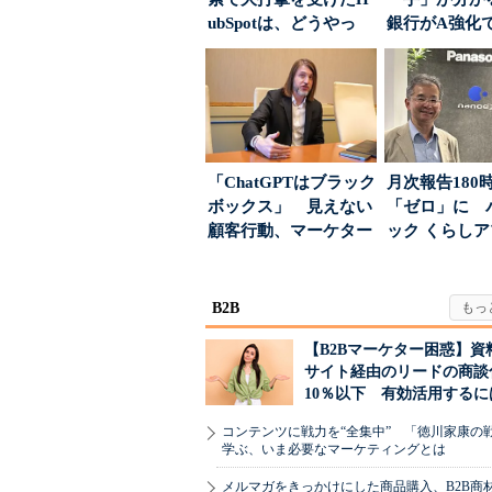
ubSpotは、どうやっ
銀行がA強化
て“未来の顧...
る“One to On..
「ChatGPTはブラック
月次報告180
ボックス」 見えない
「ゼロ」に 
顧客行動、マーケター
ック くらし
に残された打ち...
ンス社が挑んだV
B2B
【B2Bマーケター困惑】資
サイト経由のリードの商談
10％以下 有効活用するに
コンテンツに戦力を“全集中” 「徳川家康の
学ぶ、いま必要なマーケティングとは
メルマガをきっかけにした商品購入、B2B商