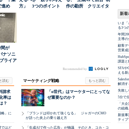
で進め
方」 3つのポイント
作の勘所 クリエイタ
.
とは
ーに残る「重要な役
新着
割...
いま「
る3つ
年間2
主導の
顧客デ
時間が
営業成
パナソニ
Hub
アプライア
課題と
o...
SFA
Recommended by
える新
Sale
マーケティング戦略
解消す
失敗し
料請求
「α世代」はマーケターにとってな
5分で
化率は
ぜ重要なのか？
は？
「大企
の組織
戦略」に
「ブランドは叩かれて強くなる」 ジャガーのCMO
新規事
が語った炎上の乗り越え方
ティブ
材ではど
「生成AIで作った広告」が物議 そのとき、コカ・コ