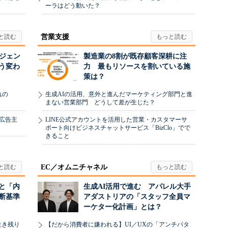
ーラはどう動いた？
営業支援
ージェン
製造業の8割が既存顧客深耕に注
う変わ
力 最もリソースを割いている施
策は？
れの
生成AIの活用、意外と進んだマーケティング部門と進
まない営業部門 どうして差が生じた？
、広告主
LINE公式アカウントを活用した営業・カスタマーサ
ポート向けビジネスチャットサービス「BizClo」でで
きること
EC／オムニチャネル
と「内
生成AI活用で進む アパレル大手
断基準
アダストリアの「スタッフ全員マ
ーケター化計画」とは？
生き残り
【だから消費者に嫌われる】UI／UXの「アンチパタ