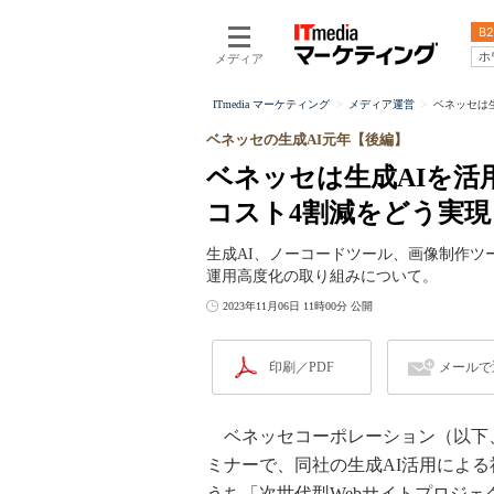
B2
ホ
メディア
ITmedia マーケティング
メディア運営
ベネッセは生
ベネッセの生成AI元年【後編】
ベネッセは生成AIを活
コスト4割減をどう実
生成AI、ノーコードツール、画像制作ツ
運用高度化の取り組みについて。
2023年11月06日 11時00分 公開
印刷／PDF
メールで
ベネッセコーポレーション（以下、ベ
ミナーで、同社の生成AI活用によ
うち「次世代型Webサイトプロジ