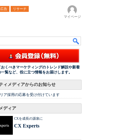
ル広告
リサーチ
マイページ
ておくべきマーケティングのトレンド解説や新着
の一覧など、役に立つ情報をお届けします。
ティメディアからのお知らせ
リア採用の応募を受け付けています
メディア
CXを成長の源泉に
CX Experts