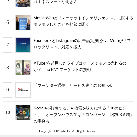
践するスマートな働き方
SimilarWebと「マーケットインテリジェンス」に関する
モヤモヤしたことを幹部に聞く
FacebookとInstagramの広告品質強化へ Metaが「ブ
ロックリスト」対応を拡大
VTuberを起用したライブコマースでモノは売れるの
か？ au PAY マーケットの挑戦
「マーケター通信」サービス終了のお知らせ
Googleが指南する、AI検索を味方にする「10のヒン
ト」 オープンハウスでは「コンバージョン数63％増」
の事例も
Copyright © ITmedia Inc. All Rights Reserved.