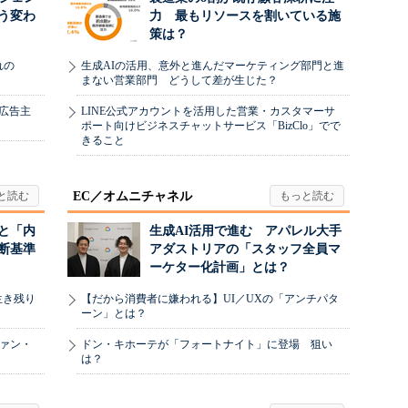
う変わ
力 最もリソースを割いている施
策は？
れの
生成AIの活用、意外と進んだマーケティング部門と進
まない営業部門 どうして差が生じた？
、広告主
LINE公式アカウントを活用した営業・カスタマーサ
ポート向けビジネスチャットサービス「BizClo」でで
きること
EC／オムニチャネル
と「内
生成AI活用で進む アパレル大手
断基準
アダストリアの「スタッフ全員マ
ーケター化計画」とは？
生き残り
【だから消費者に嫌われる】UI／UXの「アンチパタ
ーン」とは？
ヴァン・
ドン・キホーテが「フォートナイト」に登場 狙い
は？