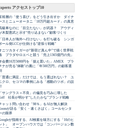
Experts アクセストップ10
富裕層の「使う喜び」をどう引き出すか ダイナ
ースとニューオータニ「18万円超カード」の真意
高級車なのに「目立たない」が武器？ アウディ
が木梨憲武と示す“売り込まない”顧客づくり
「日本人が海外へ行けない」を打ち破る シンガ
ポール発LCCが仕掛ける“逆張り戦略”
オニツカタイガーが“新宿ど真ん中”で描く世界戦
略 プラダやロエベと競う「売上1365億円の先」
年会費16万5000円を「据え置いた」AMEX プラ
チナが売る"体験"の裏に「年500万円」の顧客選
別
「普通に満足」だけでは、もう選ばれない？ ユ
ニクロ、セコマの事例にみる「感動のツボ」の設
計
「サングラス＝不良」の偏見を巧みに壊した
Zoff 社長が明かす“したたかな”ブランド戦略
チャット問い合わせ「98％」をAIが無人解決
Zoomが語る「安く・速くさばく」コールセンタ
ーの限界
Googleが指南する、AI検索を味方にする「10のヒ
ント」 オープンハウスでは「コンバージョン数