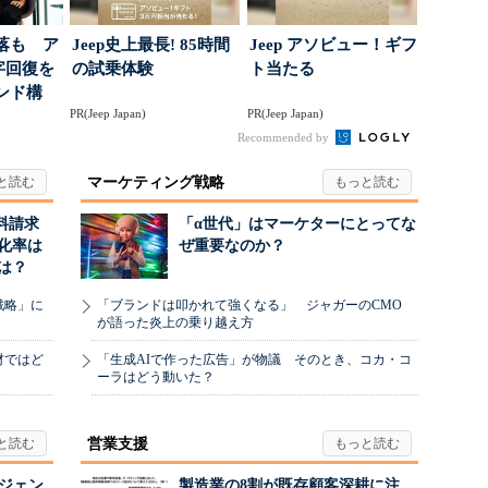
落も ア
Jeep史上最長! 85時間
Jeep アソビュー！ギフ
字回復を
の試乗体験
ト当たる
ンド構
PR(Jeep Japan)
PR(Jeep Japan)
Recommended by
マーケティング戦略
料請求
「α世代」はマーケターにとってな
化率は
ぜ重要なのか？
は？
戦略」に
「ブランドは叩かれて強くなる」 ジャガーのCMO
が語った炎上の乗り越え方
材ではど
「生成AIで作った広告」が物議 そのとき、コカ・コ
ーラはどう動いた？
営業支援
ージェン
製造業の8割が既存顧客深耕に注