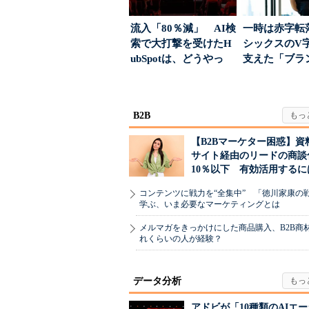
流入「80％減」 AI検
一時は赤字転
索で大打撃を受けたH
シックスのV
ubSpotは、どうやっ
支えた「ブラ
て“未来の顧...
築」の考え方
B2B
【B2Bマーケター困惑】資
サイト経由のリードの商談
10％以下 有効活用するに
コンテンツに戦力を“全集中” 「徳川家康の
学ぶ、いま必要なマーケティングとは
メルマガをきっかけにした商品購入、B2B商
れくらいの人が経験？
データ分析
アドビが「10種類のAIエ