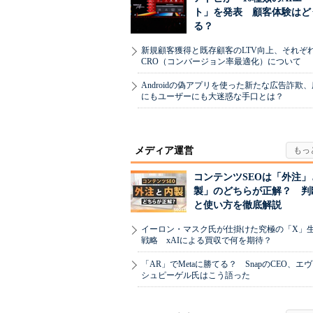
ト」を発表 顧客体験はど
る？
新規顧客獲得と既存顧客のLTV向上、それぞ
CRO（コンバージョン率最適化）について
Androidの偽アプリを使った新たな広告詐欺
にもユーザーにも大迷惑な手口とは？
メディア運営
コンテンツSEOは「外注」
製」のどちらが正解？ 判
と使い方を徹底解説
イーロン・マスク氏が仕掛けた究極の「X」
戦略 xAIによる買収で何を期待？
「AR」でMetaに勝てる？ SnapのCEO、エ
シュピーゲル氏はこう語った