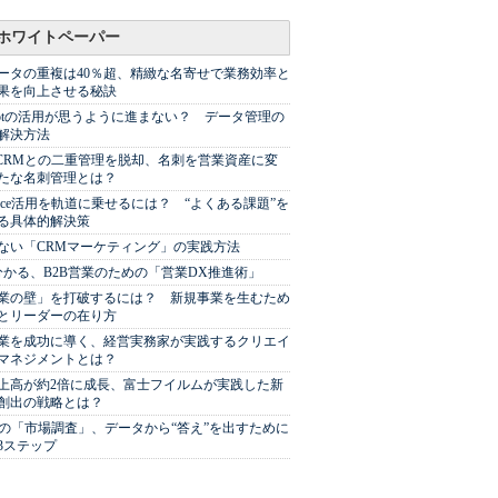
ホワイトペーパー
ータの重複は40％超、精緻な名寄せで業務効率と
果を向上させる秘訣
Spotの活用が思うように進まない？ データ管理の
解決方法
やCRMとの二重管理を脱却、名刺を営業資産に変
たな名刺管理とは？
sforce活用を軌道に乗せるには？ “よくある課題”を
る具体的解決策
ない「CRMマーケティング」の実践方法
分かる、B2B営業のための「営業DX推進術」
業の壁」を打破するには？ 新規事業を生むため
とリーダーの在り方
業を成功に導く、経営実務家が実践するクリエイ
マネジメントとは？
上高が約2倍に成長、富士フイルムが実践した新
創出の戦略とは？
代の「市場調査」、データから“答え”を出すために
3ステップ