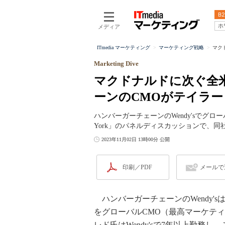
B2
ホ
メディア
ITmedia マーケティング
マーケティング戦略
マク
Marketing Dive
マクドナルドに次ぐ全
ーンのCMOがテイラ
ハンバーガーチェーンのWendy'sでグローバル
York」のパネルディスカッションで、
2023年11月02日 13時00分 公開
印刷／PDF
メールで
ハンバーガーチェーンのWendy'sは
をグローバルCMO（最高マーケテ
レド氏はWendy'sで7年以上勤務