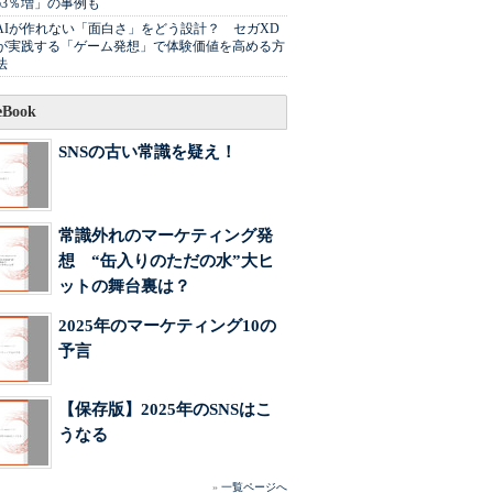
63％増」の事例も
AIが作れない「面白さ」をどう設計？ セガXD
が実践する「ゲーム発想」で体験価値を高める方
法
Book
SNSの古い常識を疑え！
常識外れのマーケティング発
想 “缶入りのただの水”大ヒ
ットの舞台裏は？
2025年のマーケティング10の
予言
【保存版】2025年のSNSはこ
うなる
»
一覧ページへ