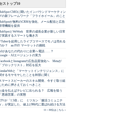
セストップ10
HubSpot CMOに聞いたインバウンドマーケティン
グの新フレームワーク「フライホイール」のこと
HubSpotが無料のCRMを強化、メール配信と広告
管理機能を提供
HubSpotとWeWork 世界の成長企業が新しい日常
で実践するスマートな働き方
VTuberを起用したライブコマースでモノは売れる
のか？ au PAY マーケットの挑戦
AIがあなたの代わりに企業へ電話……？
Google・AIエージェントの実力
FacebookとInstagramの広告品質強化へ Metaが
「ブロックリスト」対応を拡大
SimilarWebと「マーケットインテリジェンス」に
関するモヤモヤしたことを幹部に聞く
スマートスピーカーのスキル開発、今すぐ取り組
むために押さえておくべきこと
お金を払えばテレビに出られる？ 広報を狙う
「悪徳営業」の実態
LTVが「1.5倍」に ミツカン「腸活コミュニテ
ィ」が実証した、値上げ時代に選ばれ続ける方法
11～30位はこちら »