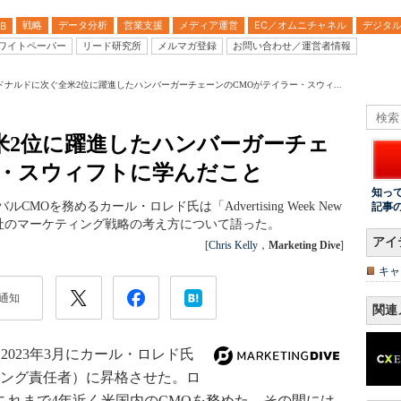
戦略
データ分析
営業支援
メディア運営
EC／オムニチャネル
デジタ
B
ワイトペーパー
リード研究所
メルマガ登録
お問い合わせ／運営者情報
ドナルドに次ぐ全米2位に躍進したハンバーガーチェーンのCMOがテイラー・スウィ...
米2位に躍進したハンバーガーチェ
ー・スウィフトに学んだこと
知っ
CMOを務めるカール・ロレド氏は「Advertising Week New
記事
同社のマーケティング戦略の考え方について語った。
アイ
[
Chris Kelly
，
Marketing Dive
]
キャ
通知
関連
2023年3月にカール・ロレド氏
ィング責任者）に昇格させた。ロ
し、これまで4年近く米国内のCMOを務めた。その間には