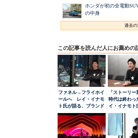
ホンダが初の全電動SUV
の中身
過去の
この記事を読んだ人にお薦めの
ファネル→フライホイ
「ストーリー
ールへ レイ・イナモ
時代は終わっ
ト氏が語る、ブランド
イ・イナモト
が「信頼」を得るた
る、信頼を軸
め...
ラン...