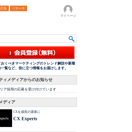
ル広告
リサーチ
マイページ
ておくべきマーケティングのトレンド解説や新着
の一覧など、役に立つ情報をお届けします。
ティメディアからのお知らせ
リア採用の応募を受け付けています
メディア
CXを成長の源泉に
CX Experts