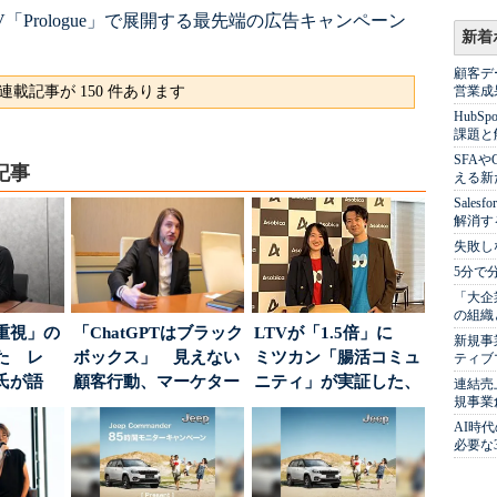
「Prologue」で展開する最先端の広告キャンペーン
新着
顧客デ
連載記事が 150 件あります
営業成
Hub
課題と
SFA
記事
える新
Sale
解消す
失敗し
5分で
「大企
の組織
重視」の
「ChatGPTはブラック
LTVが「1.5倍」に
新規事
た レ
ボックス」 見えない
ミツカン「腸活コミュ
ティブ
氏が語
顧客行動、マーケター
ニティ」が実証した、
連結売
規事業
にしたブ
に残された打ち...
値上げ時代に選ば...
AI時
必要な