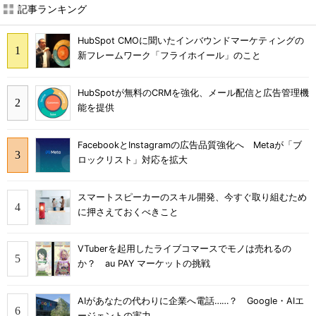
記事ランキング
HubSpot CMOに聞いたインバウンドマーケティングの
新フレームワーク「フライホイール」のこと
HubSpotが無料のCRMを強化、メール配信と広告管理機
能を提供
FacebookとInstagramの広告品質強化へ Metaが「ブ
ロックリスト」対応を拡大
スマートスピーカーのスキル開発、今すぐ取り組むため
に押さえておくべきこと
VTuberを起用したライブコマースでモノは売れるの
か？ au PAY マーケットの挑戦
AIがあなたの代わりに企業へ電話……？ Google・AIエ
ージェントの実力