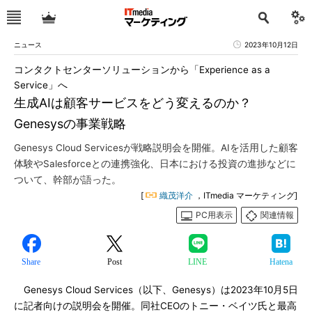
ニュース
2023年10月12日
コンタクトセンターソリューションから「Experience as a
Service」へ
生成AIは顧客サービスをどう変えるのか？
Genesysの事業戦略
Genesys Cloud Servicesが戦略説明会を開催。AIを活用した顧客
体験やSalesforceとの連携強化、日本における投資の進捗などに
ついて、幹部が語った。
[
織茂洋介
，ITmedia マーケティング]
PC用表示
関連情報
Share
Post
LINE
Hatena
Genesys Cloud Services（以下、Genesys）は2023年10月5日
に記者向けの説明会を開催。同社CEOのトニー・ベイツ氏と最高