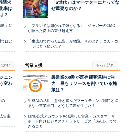
料請求
「α世代」はマーケターにとってな
化率は
ぜ重要なのか？
は？
戦略」に
「ブランドは叩かれて強くなる」 ジャガーのCMO
が語った炎上の乗り越え方
材ではど
「生成AIで作った広告」が物議 そのとき、コカ・コ
ーラはどう動いた？
営業支援
ージェン
製造業の8割が既存顧客深耕に注
う変わ
力 最もリソースを割いている施
策は？
れの
生成AIの活用、意外と進んだマーケティング部門と進
まない営業部門 どうして差が生じた？
、広告主
LINE公式アカウントを活用した営業・カスタマーサ
ポート向けビジネスチャットサービス「BizClo」でで
きること