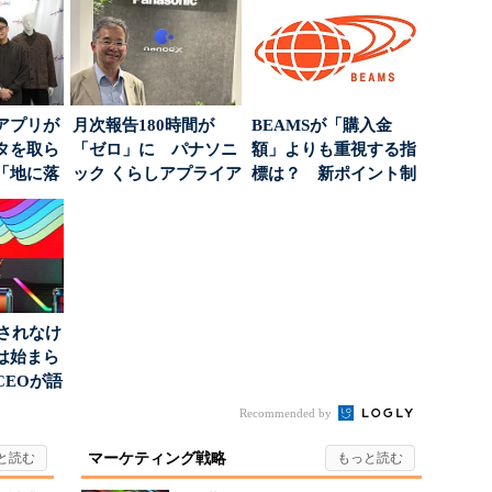
アプリが
月次報告180時間が
BEAMSが「購入金
タを取ら
「ゼロ」に パナソニ
額」よりも重視する指
「地に落
ック くらしアプライア
標は？ 新ポイント制
度」を
ンス社が挑んだVo...
度の狙い
」されなけ
は始まら
CEOが語
...
Recommended by
マーケティング戦略