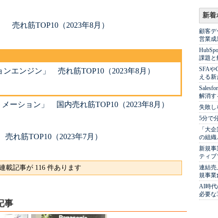
新着
売れ筋TOP10（2023年8月）
顧客デ
営業成
Hub
課題と
SFA
エンジン」 売れ筋TOP10（2023年8月）
える新
Sale
解消す
ーション」 国内売れ筋TOP10（2023年8月）
失敗し
5分で
「大企
れ筋TOP10（2023年7月）
の組織
新規事
ティブ
連載記事が 116 件あります
連結売
規事業
AI時
必要な
記事