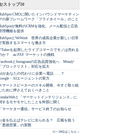
セストップ10
HubSpot CMOに聞いたインバウンドマーケティン
グの新フレームワーク「フライホイール」のこと
HubSpotが無料のCRMを強化、メール配信と広告
管理機能を提供
HubSpotとWeWork 世界の成長企業が新しい日常
で実践するスマートな働き方
VTuberを起用したライブコマースでモノは売れる
のか？ au PAY マーケットの挑戦
FacebookとInstagramの広告品質強化へ Metaが
「ブロックリスト」対応を拡大
AIがあなたの代わりに企業へ電話……？
Google・AIエージェントの実力
スマートスピーカーのスキル開発、今すぐ取り組
むために押さえておくべきこと
SimilarWebと「マーケットインテリジェンス」に
関するモヤモヤしたことを幹部に聞く
「マーケター通信」サービス終了のお知らせ
お金を払えばテレビに出られる？ 広報を狙う
「悪徳営業」の実態
11～30位はこちら »