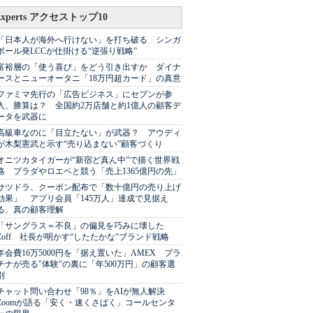
Experts アクセストップ10
「日本人が海外へ行けない」を打ち破る シンガ
ポール発LCCが仕掛ける“逆張り戦略”
富裕層の「使う喜び」をどう引き出すか ダイナ
ースとニューオータニ「18万円超カード」の真意
ファミマ先行の「広告ビジネス」にセブンが参
入、勝算は？ 全国約2万店舗と約1億人の顧客デ
ータを武器に
高級車なのに「目立たない」が武器？ アウディ
が木梨憲武と示す“売り込まない”顧客づくり
オニツカタイガーが“新宿ど真ん中”で描く世界戦
略 プラダやロエベと競う「売上1365億円の先」
サツドラ、クーポン配布で「数十億円の売り上げ
効果」 アプリ会員「145万人」達成で見据え
る、真の顧客理解
「サングラス＝不良」の偏見を巧みに壊した
Zoff 社長が明かす“したたかな”ブランド戦略
年会費16万5000円を「据え置いた」AMEX プラ
チナが売る"体験"の裏に「年500万円」の顧客選
別
チャット問い合わせ「98％」をAIが無人解決
Zoomが語る「安く・速くさばく」コールセンタ