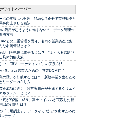
ホワイトペーパー
ータの重複は40％超、精緻な名寄せで業務効率と
果を向上させる秘訣
Spotの活用が思うように進まない？ データ管理の
解決方法
やCRMとの二重管理を脱却、名刺を営業資産に変
たな名刺管理とは？
sforce活用を軌道に乗せるには？ “よくある課題”を
る具体的解決策
ない「CRMマーケティング」の実践方法
分かる、B2B営業のための「営業DX推進術」
業の壁」を打破するには？ 新規事業を生むため
とリーダーの在り方
業を成功に導く、経営実務家が実践するクリエイ
マネジメントとは？
上高が約2倍に成長、富士フイルムが実践した新
創出の戦略とは？
代の「市場調査」、データから“答え”を出すために
3ステップ