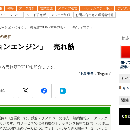
戦略
データ分析
営業支援
メディア運営
EC／オムニチャネル
デジタ
B
ワイトペーパー
リード研究所
メルマガ登録
お問い合わせ／運営者情報
ーションエンジン」 売れ筋TOP10（2023年8月）：「テクノグラフィ...
hの現在
ョンエンジン」 売れ筋
知っ
内売れ筋TOP10を紹介します。
記事
[
中島玉美
，
Tecgence
]
アイ
キャ
通知
関連
国内ICT企業向けに、競合テクノロジーの導入・解約情報データ（テク
ています。同サービスでは高精度のトラッキング技術で国内150万以上
産の1000以上のツールについて；1．いつから導入開始？ 2．いつに