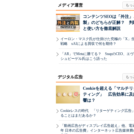
メディア運営
コンテンツSEOは「外注」
製」のどちらが正解？ 判
と使い方を徹底解説
イーロン・マスク氏が仕掛けた究極の「X」
戦略 xAIによる買収で何を期待？
「AR」でMetaに勝てる？ SnapのCEO、エ
シュピーゲル氏はこう語った
デジタル広告
Cookieを超える「マルチ
ティング」 広告効果に及
響は？
Cookieレスの時代 「リターゲティング広告
ることはまだあるか？
「動画広告がディスプレイ広告超え」他、電通「
年 日本の広告費」インターネット広告媒体費