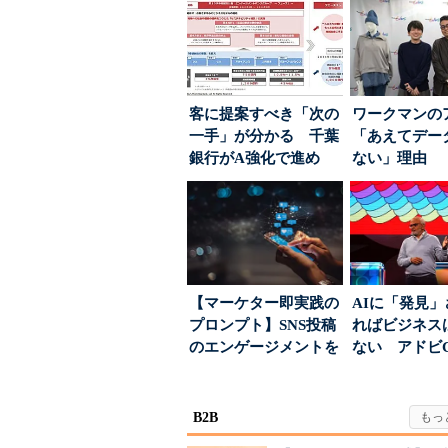
客に提案すべき「次の
ワークマンの
一手」が分かる 千葉
「あえてデー
銀行がA強化で進め
ない」理由 
る“One to On...
ちた顧客満足
引...
【マーケター即実践の
AIに「発見
プロンプト】SNS投稿
ればビジネス
のエンゲージメントを
ない アドビ
高めるAI活用、ポ...
った、AIエージ
B2B