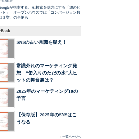
ーの限界
Googleが指南する、AI検索を味方にする「10のヒ
ント」 オープンハウスでは「コンバージョン数
63％増」の事例も
Book
SNSの古い常識を疑え！
常識外れのマーケティング発
想 “缶入りのただの水”大ヒ
ットの舞台裏は？
2025年のマーケティング10の
予言
【保存版】2025年のSNSはこ
うなる
»
一覧ページへ