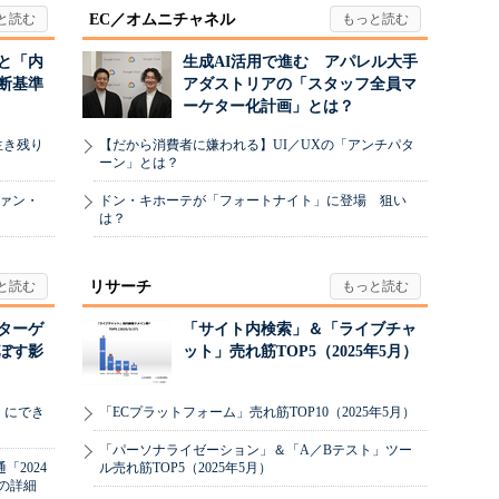
EC／オムニチャネル
と「内
生成AI活用で進む アパレル大手
断基準
アダストリアの「スタッフ全員マ
ーケター化計画」とは？
生き残り
【だから消費者に嫌われる】UI／UXの「アンチパタ
ーン」とは？
ヴァン・
ドン・キホーテが「フォートナイト」に登場 狙い
は？
リサーチ
リターゲ
「サイト内検索」＆「ライブチャ
ぼす影
ット」売れ筋TOP5（2025年5月）
」にでき
「ECプラットフォーム」売れ筋TOP10（2025年5月）
「パーソナライゼーション」＆「A／Bテスト」ツー
2024
ル売れ筋TOP5（2025年5月）
の詳細