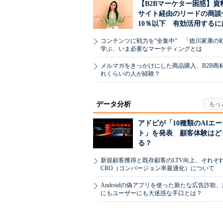
【B2Bマーケター困惑】資
サイト経由のリードの商談
10％以下 有効活用するに
コンテンツに戦力を“全集中” 「徳川家康の
学ぶ、いま必要なマーケティングとは
メルマガをきっかけにした商品購入、B2B商
れくらいの人が経験？
データ分析
アドビが「10種類のAIエ
ト」を発表 顧客体験はど
る？
新規顧客獲得と既存顧客のLTV向上、それぞ
CRO（コンバージョン率最適化）について
Androidの偽アプリを使った新たな広告詐欺
にもユーザーにも大迷惑な手口とは？