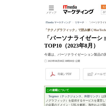
B2
ホ
メディア
ITmedia マーケティング
リサーチ
「パーソナライゼ
「テクノグラフィック」で読み解くMarTec
「パーソナライゼーシ
TOP10（2023年8月）
今週は、パーソナライゼーション製品の国
2023年08月08日 08時00分 公開
印刷／PDF
メールで
この連載について
Tecgence（テックジェンス、外部リンク）
は
ノグラフィック）を提供するサービスを運営し
の企業のドメイン・URLを解析。海外および国