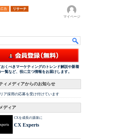
ル広告
リサーチ
マイページ
ておくべきマーケティングのトレンド解説や新着
の一覧など、役に立つ情報をお届けします。
ティメディアからのお知らせ
リア採用の応募を受け付けています
メディア
CXを成長の源泉に
CX Experts