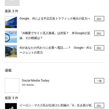
最新 3 件
Google、AIによる不正広告トラフィック検出の拡大へ
読む
「AI概要でサイト流入激減」は誇張？ 米Googleが反
読む
論、その根拠は？
AIがあなたの代わりに企業へ電話……？ Google・AIエ
読む
ージェントの実力
連載
Social Media Today
一覧
210 Articles
最新 3 件
イーロン・マスク氏が仕掛けた究極の「X」生き残り戦
読む