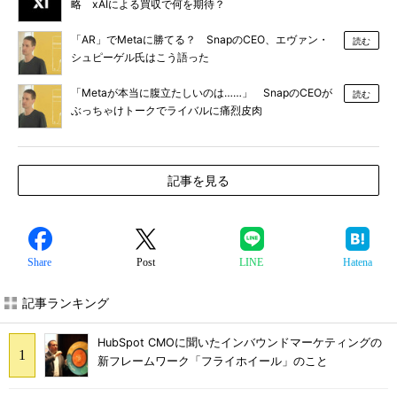
略 xAIによる買収で何を期待？
「AR」でMetaに勝てる？ SnapのCEO、エヴァン・
読む
シュピーゲル氏はこう語った
「Metaが本当に腹立たしいのは……」 SnapのCEOが
読む
ぶっちゃけトークでライバルに痛烈皮肉
記事を見る
Share
Post
LINE
Hatena
記事ランキング
HubSpot CMOに聞いたインバウンドマーケティングの
新フレームワーク「フライホイール」のこと