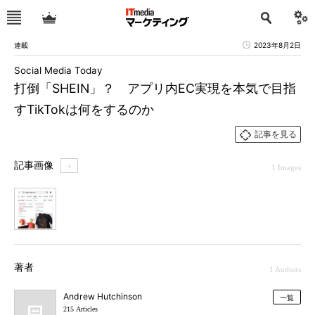
連載
2023年8月2日
Social Media Today
打倒「SHEIN」？ アプリ内EC実現を本気で目指
すTikTokは何をするのか
記事を見る
記事画像
＋
1 Images
1
著者
1 Authors
Andrew Hutchinson
一覧
215 Articles