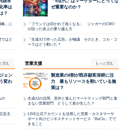
料請求
「α世代」はマーケターにとってな
化率は
ぜ重要なのか？
は？
戦略」に
「ブランドは叩かれて強くなる」 ジャガーのCMO
が語った炎上の乗り越え方
材ではど
「生成AIで作った広告」が物議 そのとき、コカ・コ
ーラはどう動いた？
営業支援
ージェン
製造業の8割が既存顧客深耕に注
う変わ
力 最もリソースを割いている施
策は？
れの
生成AIの活用、意外と進んだマーケティング部門と進
まない営業部門 どうして差が生じた？
、広告主
LINE公式アカウントを活用した営業・カスタマーサ
ポート向けビジネスチャットサービス「BizClo」でで
きること