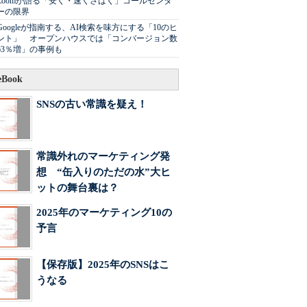
Zoomが語る「安く・速くさばく」コールセンタ
ーの限界
Googleが指南する、AI検索を味方にする「10のヒ
ント」 オープンハウスでは「コンバージョン数
63％増」の事例も
Book
SNSの古い常識を疑え！
常識外れのマーケティング発
想 “缶入りのただの水”大ヒ
ットの舞台裏は？
2025年のマーケティング10の
予言
【保存版】2025年のSNSはこ
うなる