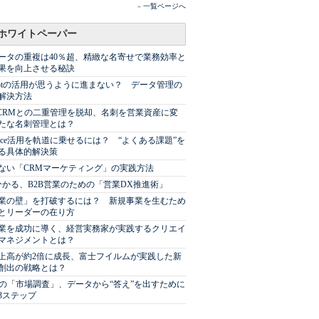
»
一覧ページへ
ホワイトペーパー
ータの重複は40％超、精緻な名寄せで業務効率と
果を向上させる秘訣
Spotの活用が思うように進まない？ データ管理の
解決方法
やCRMとの二重管理を脱却、名刺を営業資産に変
たな名刺管理とは？
sforce活用を軌道に乗せるには？ “よくある課題”を
る具体的解決策
ない「CRMマーケティング」の実践方法
分かる、B2B営業のための「営業DX推進術」
業の壁」を打破するには？ 新規事業を生むため
とリーダーの在り方
業を成功に導く、経営実務家が実践するクリエイ
マネジメントとは？
上高が約2倍に成長、富士フイルムが実践した新
創出の戦略とは？
代の「市場調査」、データから“答え”を出すために
3ステップ