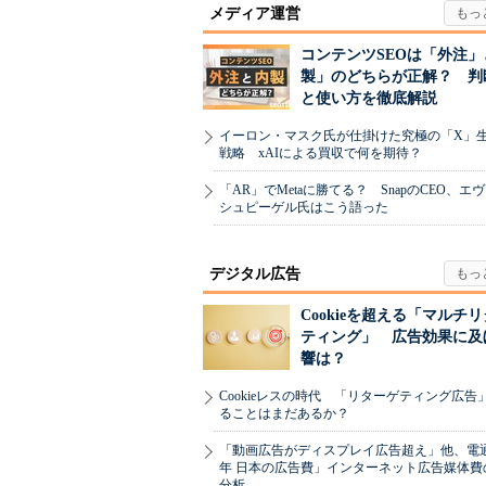
メディア運営
コンテンツSEOは「外注」
製」のどちらが正解？ 判
と使い方を徹底解説
イーロン・マスク氏が仕掛けた究極の「X」
戦略 xAIによる買収で何を期待？
「AR」でMetaに勝てる？ SnapのCEO、エ
シュピーゲル氏はこう語った
デジタル広告
Cookieを超える「マルチ
ティング」 広告効果に及
響は？
Cookieレスの時代 「リターゲティング広告
ることはまだあるか？
「動画広告がディスプレイ広告超え」他、電通「
年 日本の広告費」インターネット広告媒体費
分析