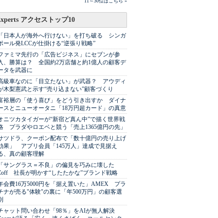
11～30位はこちら »
Experts アクセストップ10
「日本人が海外へ行けない」を打ち破る シンガ
ポール発LCCが仕掛ける“逆張り戦略”
ファミマ先行の「広告ビジネス」にセブンが参
入、勝算は？ 全国約2万店舗と約1億人の顧客デ
ータを武器に
高級車なのに「目立たない」が武器？ アウディ
が木梨憲武と示す“売り込まない”顧客づくり
富裕層の「使う喜び」をどう引き出すか ダイナ
ースとニューオータニ「18万円超カード」の真意
オニツカタイガーが“新宿ど真ん中”で描く世界戦
略 プラダやロエベと競う「売上1365億円の先」
サツドラ、クーポン配布で「数十億円の売り上げ
効果」 アプリ会員「145万人」達成で見据え
る、真の顧客理解
「サングラス＝不良」の偏見を巧みに壊した
Zoff 社長が明かす“したたかな”ブランド戦略
年会費16万5000円を「据え置いた」AMEX プラ
チナが売る"体験"の裏に「年500万円」の顧客選
別
チャット問い合わせ「98％」をAIが無人解決