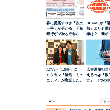
客に提案すべき「次の
BEAMSが「
一手」が分かる 千葉
額」よりも重
銀行がA強化で進め
標は？ 新ポ
る“One to On...
度の狙い
LTVが「1.5倍」に
広告運用担当
ミツカン「腸活コミュ
えるべき「数
ニティ」が実証した、
方」 3つの
値上げ時代に選ば...
とは
B2B