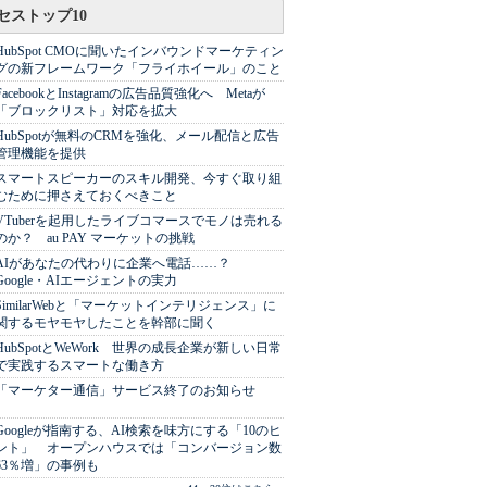
セストップ10
HubSpot CMOに聞いたインバウンドマーケティン
グの新フレームワーク「フライホイール」のこと
FacebookとInstagramの広告品質強化へ Metaが
「ブロックリスト」対応を拡大
HubSpotが無料のCRMを強化、メール配信と広告
管理機能を提供
スマートスピーカーのスキル開発、今すぐ取り組
むために押さえておくべきこと
VTuberを起用したライブコマースでモノは売れる
のか？ au PAY マーケットの挑戦
AIがあなたの代わりに企業へ電話……？
Google・AIエージェントの実力
SimilarWebと「マーケットインテリジェンス」に
関するモヤモヤしたことを幹部に聞く
HubSpotとWeWork 世界の成長企業が新しい日常
で実践するスマートな働き方
「マーケター通信」サービス終了のお知らせ
Googleが指南する、AI検索を味方にする「10のヒ
ント」 オープンハウスでは「コンバージョン数
63％増」の事例も