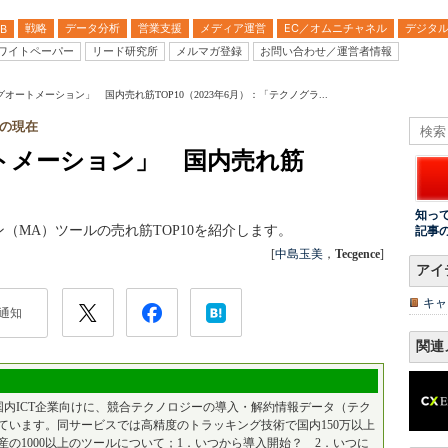
戦略
データ分析
営業支援
メディア運営
EC／オムニチャネル
デジタ
B
ワイトペーパー
リード研究所
メルマガ登録
お問い合わせ／運営者情報
オートメーション」 国内売れ筋TOP10（2023年6月）：「テクノグラ...
hの現在
トメーション」 国内売れ筋
知っ
（MA）ツールの売れ筋TOP10を紹介します。
記事
[
中島玉美
，
Tecgence
]
アイ
キャ
通知
関連
国内ICT企業向けに、競合テクノロジーの導入・解約情報データ（テク
ています。同サービスでは高精度のトラッキング技術で国内150万以上
産の1000以上のツールについて；1．いつから導入開始？ 2．いつに