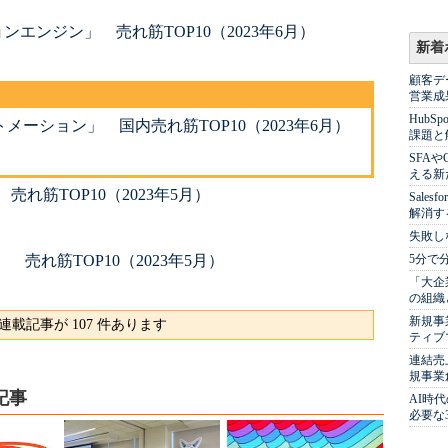
エンジン」 売れ筋TOP10（2023年6月）
新着
顧客デ
営業成
Hub
ーション」 国内売れ筋TOP10（2023年6月）
課題と
SFA
える新
れ筋TOP10（2023年5月）
Sale
解消す
失敗し
売れ筋TOP10（2023年5月）
5分で
「大企
の組織
新規事
連載記事が 107 件あります
ティブ
連結売
規事業
記事
AI時
必要な