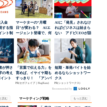
購入金
マーケターの“月曜
AIに「発見」されなけ
視する指
日”が変わる？ AIエ
ればビジネスは始まら
イント制
ージェント登場で、何
ない アドビCEOが語
が起きるか
った、AIエージ...
者が押さ
「言葉で伝える力」を
短期・単発バイトを始
字の考え
育めば、イヤイヤ期も
めるならショットワー
ポイント
すっきり！ 「アンパ
クス
PR(セガフェイブ｜HugKum)
ンマン ことばずかん...
PR(ショットワークス)
Recommended by
マーケティング戦略