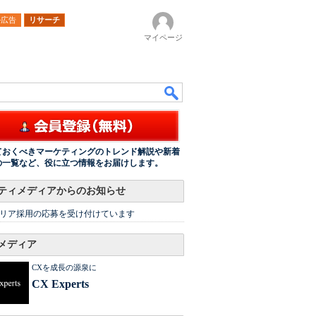
ル広告
リサーチ
マイページ
ておくべきマーケティングのトレンド解説や新着
の一覧など、役に立つ情報をお届けします。
ティメディアからのお知らせ
リア採用の応募を受け付けています
メディア
CXを成長の源泉に
CX Experts