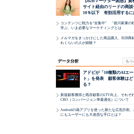
【B2Bマーケター困惑】資
サイト経由のリードの商談
10％以下 有効活用するに
コンテンツに戦力を“全集中” 「徳川家康の
学ぶ、いま必要なマーケティングとは
メルマガをきっかけにした商品購入、B2B商
れくらいの人が経験？
データ分析
アドビが「10種類のAIエ
ト」を発表 顧客体験はど
る？
新規顧客獲得と既存顧客のLTV向上、それぞ
CRO（コンバージョン率最適化）について
Androidの偽アプリを使った新たな広告詐欺
にもユーザーにも大迷惑な手口とは？