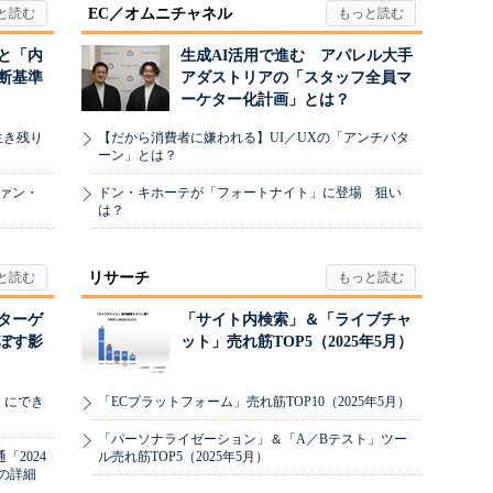
EC／オムニチャネル
と「内
生成AI活用で進む アパレル大手
断基準
アダストリアの「スタッフ全員マ
ーケター化計画」とは？
生き残り
【だから消費者に嫌われる】UI／UXの「アンチパタ
ーン」とは？
ヴァン・
ドン・キホーテが「フォートナイト」に登場 狙い
は？
リサーチ
リターゲ
「サイト内検索」＆「ライブチャ
ぼす影
ット」売れ筋TOP5（2025年5月）
」にでき
「ECプラットフォーム」売れ筋TOP10（2025年5月）
「パーソナライゼーション」＆「A／Bテスト」ツー
2024
ル売れ筋TOP5（2025年5月）
の詳細