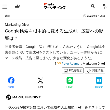
連載
2023年5月26日
Marketing Dive
Google検索を根本的に変える生成AI、広告への影
響は？
開発者会議「Google I/O」で明らかにされたように、Googleは検
索分野において生成AIをテストしている。ユーザー体験からEコ
マース機能、広告に至るまで、大きな変化があるようだ。
[
Peter Adams
，Marketing Dive]
PC用表示
関連情報
Share
Post
LINE
Hatena
Googleが検索分野において生成型人工知能（AI）をテストして