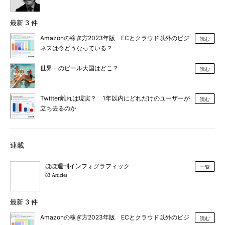
最新 3 件
Amazonの稼ぎ方2023年版 ECとクラウド以外のビジ
読む
ネスは今どうなっている？
世界一のビール大国はどこ？
読む
Twitter離れは現実？ 1年以内にどれだけのユーザーが
読む
立ち去るのか
連載
ほぼ週刊インフォグラフィック
一覧
83 Articles
最新 3 件
Amazonの稼ぎ方2023年版 ECとクラウド以外のビジ
読む