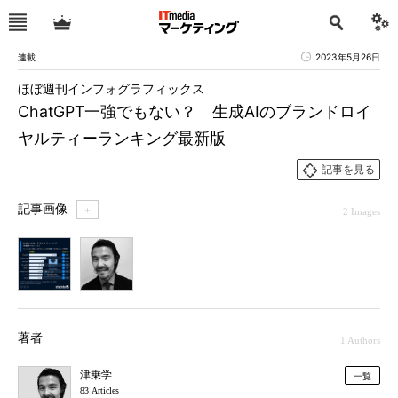
連載
2023年5月26日
ほぼ週刊インフォグラフィックス
ChatGPT一強でもない？ 生成AIのブランドロイ
ヤルティーランキング最新版
記事を見る
記事画像
＋
2 Images
1
2
著者
1 Authors
津乗学
一覧
83 Articles