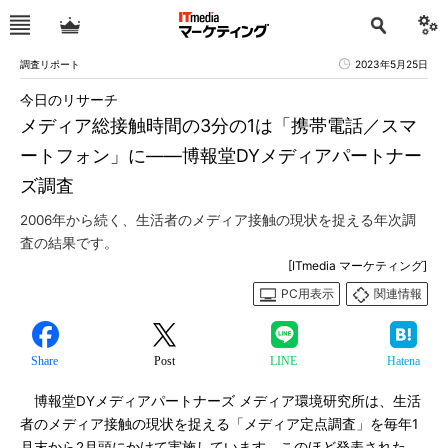
調査リポート
2023年5月25日
今日のリサーチ
メディア総接触時間の3分の1は「携帯電話／スマ
ートフォン」に――博報堂DYメディアパートナー
ズ調査
2006年から続く、生活者のメディア接触の現状を捉える年次調
査の結果です。
[ITmedia マーケティング]
PC用表示
関連情報
Share
Post
LINE
Hatena
博報堂DYメディアパートナーズ メディア環境研究所は、生活
者のメディア接触の現状を捉える「メディア定点調査」を毎年1
月末から2月頭にかけて実施しています。このほど発表された