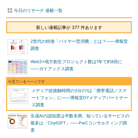
今日のリサーチ 連載一覧
新しい連載記事が 377 件あります
Z世代の特徴「バイヤー型消費」とは？――博報堂
調査
Web3×地方創生プロジェクト数は1年で約8倍に
――ガイアックス調査
メディア総接触時間の3分の1は「携帯電話／スマ
ートフォン」に――博報堂DYメディアパートナー
ズ調査
生成AIの認知度は半数未満、知っているサービスの
最多は「ChatGPT」――PwCコンサルティング調
査