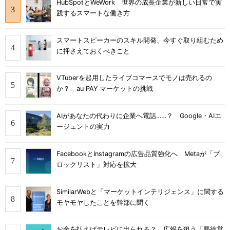
HubSpotとWeWork 世界の成長企業が新しい日常で実
践するスマートな働き方
スマートスピーカーのスキル開発、今すぐ取り組むため
に押さえておくべきこと
VTuberを起用したライブコマースでモノは売れるの
か？ au PAY マーケットの挑戦
AIがあなたの代わりに企業へ電話……？ Google・AIエ
ージェントの実力
FacebookとInstagramの広告品質強化へ Metaが「ブ
ロックリスト」対応を拡大
SimilarWebと「マーケットインテリジェンス」に関する
モヤモヤしたことを幹部に聞く
お金を払えばテレビに出られる？ 広報を狙う「悪徳営