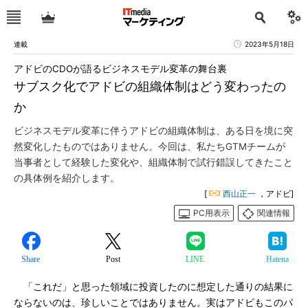
連載
2023年5月18日
アドビのCDOが語るビジネスモデル変革の舞台裏
サブスク化でアドビの組織体制はどう変わったの
か
ビジネスモデル変革に伴うアドビの組織体制は、ある日を境に突
然変化したものではありません。今回は、私たちGTMチームが
当事者として経験した変化や、組織体制で試行錯誤してきたこと
の具体例を紹介します。
[
西山正一
，アドビ]
PC用表示
関連情報
Share
Post
LINE
Hatena
「これだ」と思った領域に投資したのに想定した通りの結果に
ならないのは、珍しいことではありません。実はアドビもこのパ