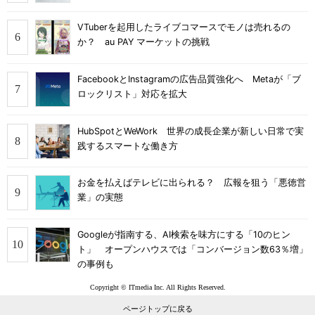
VTuberを起用したライブコマースでモノは売れるの
か？ au PAY マーケットの挑戦
FacebookとInstagramの広告品質強化へ Metaが「ブ
ロックリスト」対応を拡大
HubSpotとWeWork 世界の成長企業が新しい日常で実
践するスマートな働き方
お金を払えばテレビに出られる？ 広報を狙う「悪徳営
業」の実態
Googleが指南する、AI検索を味方にする「10のヒン
ト」 オープンハウスでは「コンバージョン数63％増」
の事例も
Copyright © ITmedia Inc. All Rights Reserved.
ページトップに戻る