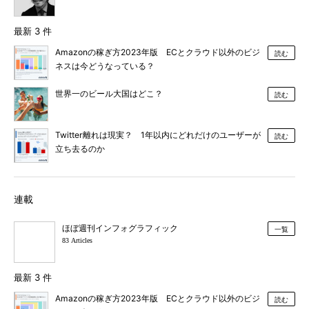
最新 3 件
Amazonの稼ぎ方2023年版 ECとクラウド以外のビジ
読む
ネスは今どうなっている？
世界一のビール大国はどこ？
読む
Twitter離れは現実？ 1年以内にどれだけのユーザーが
読む
立ち去るのか
連載
ほぼ週刊インフォグラフィック
一覧
83 Articles
最新 3 件
Amazonの稼ぎ方2023年版 ECとクラウド以外のビジ
読む