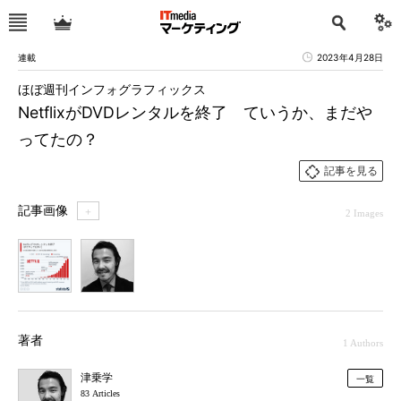
連載
2023年4月28日
ほぼ週刊インフォグラフィックス
NetflixがDVDレンタルを終了 ていうか、まだや
ってたの？
記事を見る
記事画像
＋
2 Images
1
2
著者
1 Authors
津乗学
一覧
83 Articles