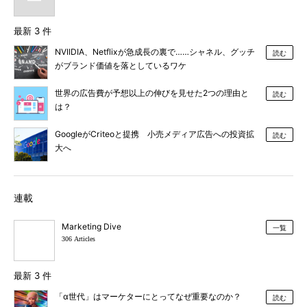
最新 3 件
NVIIDIA、Netflixが急成長の裏で……シャネル、グッチ
読む
がブランド価値を落としているワケ
世界の広告費が予想以上の伸びを見せた2つの理由と
読む
は？
GoogleがCriteoと提携 小売メディア広告への投資拡
読む
大へ
連載
Marketing Dive
一覧
306 Articles
最新 3 件
「α世代」はマーケターにとってなぜ重要なのか？
読む