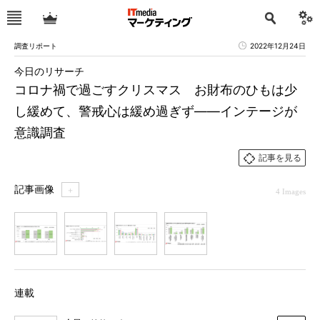
調査リポート
2022年12月24日
今日のリサーチ
コロナ禍で過ごすクリスマス お財布のひもは少
し緩めて、警戒心は緩め過ぎず――インテージが
意識調査
記事を見る
記事画像
＋
4 Images
1
2
3
4
連載