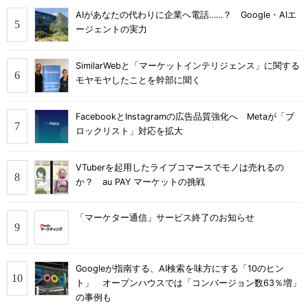
AIがあなたの代わりに企業へ電話……？ Google・AIエ
ージェントの実力
SimilarWebと「マーケットインテリジェンス」に関する
モヤモヤしたことを幹部に聞く
FacebookとInstagramの広告品質強化へ Metaが「ブ
ロックリスト」対応を拡大
VTuberを起用したライブコマースでモノは売れるの
か？ au PAY マーケットの挑戦
「マーケター通信」サービス終了のお知らせ
Googleが指南する、AI検索を味方にする「10のヒン
ト」 オープンハウスでは「コンバージョン数63％増」
の事例も