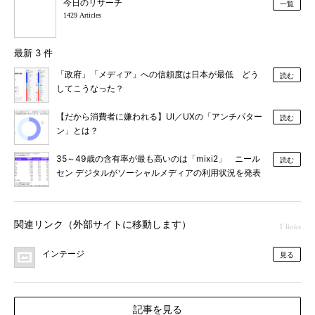
今日のリサーチ
一覧
1429 Articles
最新 3 件
「政府」「メディア」への信頼度は日本が最低 どう
読む
してこうなった？
【だから消費者に嫌われる】UI／UXの「アンチパター
読む
ン」とは？
35～49歳の含有率が最も高いのは「mixi2」 ニール
読む
セン デジタルがソーシャルメディアの利用状況を発表
関連リンク（外部サイトに移動します）
1 links
インテージ
見る
記事を見る