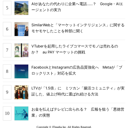
AIがあなたの代わりに企業へ電話……？ Google・AIエ
ージェントの実力
SimilarWebと「マーケットインテリジェンス」に関する
モヤモヤしたことを幹部に聞く
VTuberを起用したライブコマースでモノは売れるの
か？ au PAY マーケットの挑戦
FacebookとInstagramの広告品質強化へ Metaが「ブ
ロックリスト」対応を拡大
LTVが「1.5倍」に ミツカン「腸活コミュニティ」が実
証した、値上げ時代に選ばれ続ける方法
お金を払えばテレビに出られる？ 広報を狙う「悪徳営
業」の実態
Copyright © ITmedia Inc. All Rights Reserved.