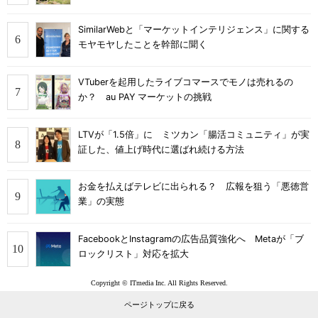
SimilarWebと「マーケットインテリジェンス」に関する
モヤモヤしたことを幹部に聞く
VTuberを起用したライブコマースでモノは売れるの
か？ au PAY マーケットの挑戦
LTVが「1.5倍」に ミツカン「腸活コミュニティ」が実
証した、値上げ時代に選ばれ続ける方法
お金を払えばテレビに出られる？ 広報を狙う「悪徳営
業」の実態
FacebookとInstagramの広告品質強化へ Metaが「ブ
ロックリスト」対応を拡大
Copyright © ITmedia Inc. All Rights Reserved.
ページトップに戻る