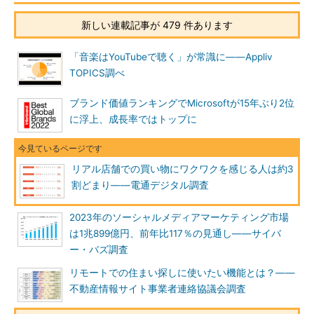
新しい連載記事が 479 件あります
「音楽はYouTubeで聴く」が常識に――Appliv
TOPICS調べ
ブランド価値ランキングでMicrosoftが15年ぶり2位
に浮上、成長率ではトップに
リアル店舗での買い物にワクワクを感じる人は約3
割どまり――電通デジタル調査
2023年のソーシャルメディアマーケティング市場
は1兆899億円、前年比117％の見通し――サイバ
ー・バズ調査
リモートでの住まい探しに使いたい機能とは？――
不動産情報サイト事業者連絡協議会調査