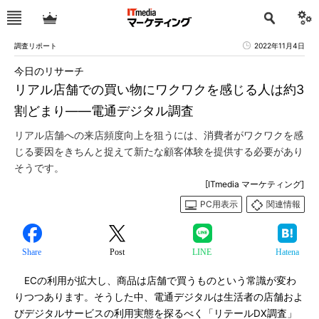
調査リポート
2022年11月4日
今日のリサーチ
リアル店舗での買い物にワクワクを感じる人は約3
割どまり――電通デジタル調査
リアル店舗への来店頻度向上を狙うには、消費者がワクワクを感
じる要因をきちんと捉えて新たな顧客体験を提供する必要があり
そうです。
[ITmedia マーケティング]
PC用表示
関連情報
Share
Post
LINE
Hatena
ECの利用が拡大し、商品は店舗で買うものという常識が変わ
りつつあります。そうした中、電通デジタルは生活者の店舗およ
びデジタルサービスの利用実態を探るべく「リテールDX調査」