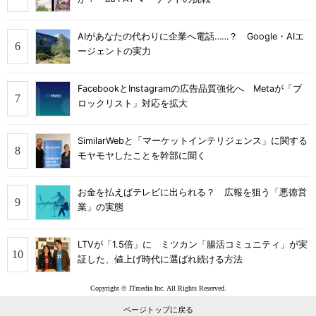
AIがあなたの代わりに企業へ電話……？ Google・AIエ
ージェントの実力
FacebookとInstagramの広告品質強化へ Metaが「ブ
ロックリスト」対応を拡大
SimilarWebと「マーケットインテリジェンス」に関する
モヤモヤしたことを幹部に聞く
お金を払えばテレビに出られる？ 広報を狙う「悪徳営
業」の実態
LTVが「1.5倍」に ミツカン「腸活コミュニティ」が実
証した、値上げ時代に選ばれ続ける方法
Copyright © ITmedia Inc. All Rights Reserved.
ページトップに戻る