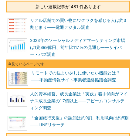
新しい連載記事が 481 件あります
リアル店舗での買い物にワクワクを感じる人は約3
割どまり――電通デジタル調査
2023年のソーシャルメディアマーケティング市場
は1兆899億円、前年比117％の見通し――サイバ
ー・バズ調査
リモートでの住まい探しに使いたい機能とは？
――不動産情報サイト事業者連絡協議会調査
人的資本経営、成長企業は「実践」着手傾向がマイ
ナス成長企業の1.7倍以上――アビームコンサルテ
ィング調査
「全国旅行支援」の認知は約9割、利用意向は約8割
――LINEリサーチ