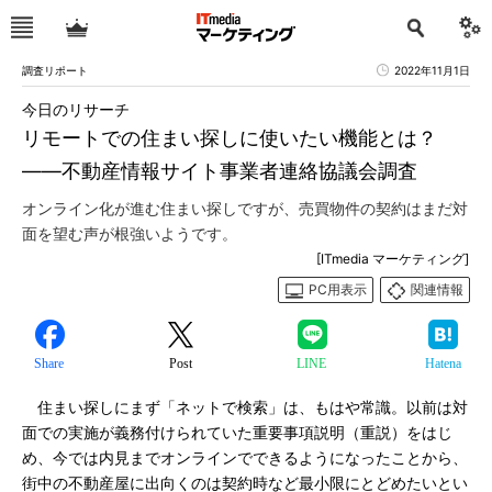
調査リポート
2022年11月1日
今日のリサーチ
リモートでの住まい探しに使いたい機能とは？
――不動産情報サイト事業者連絡協議会調査
オンライン化が進む住まい探しですが、売買物件の契約はまだ対
面を望む声が根強いようです。
[ITmedia マーケティング]
PC用表示
関連情報
Share
Post
LINE
Hatena
住まい探しにまず「ネットで検索」は、もはや常識。以前は対
面での実施が義務付けられていた重要事項説明（重説）をはじ
め、今では内見までオンラインでできるようになったことから、
街中の不動産屋に出向くのは契約時など最小限にとどめたいとい