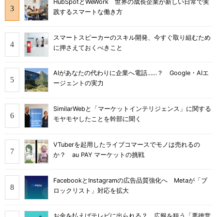
HubSpotとWeWork 世界の成長企業が新しい日常で実
践するスマートな働き方
スマートスピーカーのスキル開発、今すぐ取り組むため
に押さえておくべきこと
AIがあなたの代わりに企業へ電話……？ Google・AIエ
ージェントの実力
SimilarWebと「マーケットインテリジェンス」に関する
モヤモヤしたことを幹部に聞く
VTuberを起用したライブコマースでモノは売れるの
か？ au PAY マーケットの挑戦
FacebookとInstagramの広告品質強化へ Metaが「ブ
ロックリスト」対応を拡大
お金を払えばテレビに出られる？ 広報を狙う「悪徳営