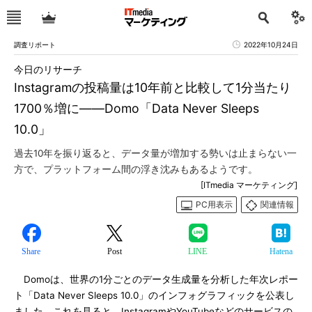
調査リポート
2022年10月24日
今日のリサーチ
Instagramの投稿量は10年前と比較して1分当たり
1700％増に――Domo「Data Never Sleeps
10.0」
過去10年を振り返ると、データ量が増加する勢いは止まらない一
方で、プラットフォーム間の浮き沈みもあるようです。
[ITmedia マーケティング]
PC用表示
関連情報
Share
Post
LINE
Hatena
Domoは、世界の1分ごとのデータ生成量を分析した年次レポー
ト「Data Never Sleeps 10.0」のインフォグラフィックを公表し
ました。これを見ると、InstagramやYouTubeなどのサービスの