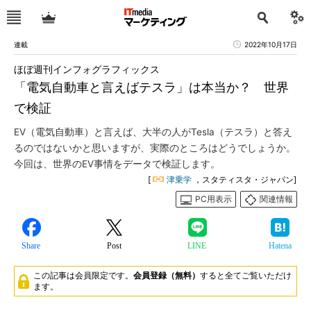
連載
2022年10月17日
ほぼ週刊インフォグラフィックス
「電気自動車と言えばテスラ」は本当か？ 世界
で検証
EV（電気自動車）と言えば、大半の人がTesla（テスラ）と答え
るのではないかと思いますが、実際のところはどうでしょうか。
今回は、世界のEV事情をデータで検証します。
[
津乗学
，スタティスタ・ジャパン]
PC用表示
関連情報
Share
Post
LINE
Hatena
この記事は会員限定です。
会員登録（無料）
すると全てご覧いただけ
ます。