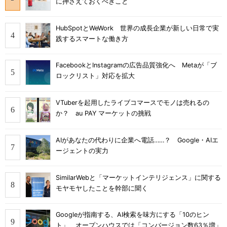
に押さえておくべきこと
HubSpotとWeWork 世界の成長企業が新しい日常で実
践するスマートな働き方
FacebookとInstagramの広告品質強化へ Metaが「ブ
ロックリスト」対応を拡大
VTuberを起用したライブコマースでモノは売れるの
か？ au PAY マーケットの挑戦
AIがあなたの代わりに企業へ電話……？ Google・AIエ
ージェントの実力
SimilarWebと「マーケットインテリジェンス」に関する
モヤモヤしたことを幹部に聞く
Googleが指南する、AI検索を味方にする「10のヒン
ト」 オープンハウスでは「コンバージョン数63％増」