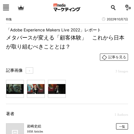
特集
2022年10月7日
「Adobe Experience Makers Live 2022」レポート
メタバースが変える「顧客体験」 これから日本
が取り組むべきこととは？
記事を見る
記事画像
＋
3 Images
1
2
3
著者
1 Authors
岩崎史絵
一覧
1058 Articles