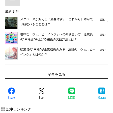
最新 3 件
メタバースが変える「顧客体験」 これから日本が取
読む
り組むべきこととは？
曖昧な「ウェルビーイング」への向き合い方 従業員
読む
の“幸福度”を上げる施策の実践方法とは？
従業員の“幸福”が企業成長のカギ 注目の「ウェルビー
読む
イング」とは何か？
記事を見る
Share
Post
LINE
Hatena
記事ランキング