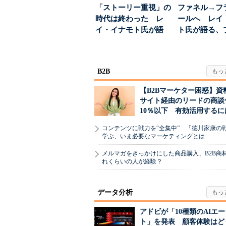
「ストーリー重視」の
ファネル→フ
時代は終わった レ
ールへ レイ
イ・イナモト氏が語
ト氏が語る、
る、信頼を軸にしたブ
が「信頼」を
ラン...
め...
B2B
【B2Bマーケター困惑】資
サイト経由のリードの商談
10％以下 有効活用するに
コンテンツに戦力を“全集中” 「徳川家康の
学ぶ、いま必要なマーケティングとは
メルマガをきっかけにした商品購入、B2B商
れくらいの人が経験？
データ分析
アドビが「10種類のAIエ
ト」を発表 顧客体験はど