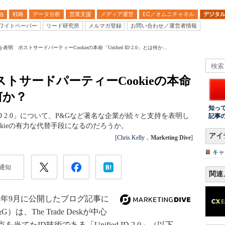
戦略
データ分析
営業支援
メディア運営
EC／オムニチャネル
デジタ
B
ワイトペーパー
リード研究所
メルマガ登録
お問い合わせ／運営者情報
表明 ポストサードパーティーCookieの本命「Unified ID 2.0」とは何か...
トサードパーティーCookieの本命
は何か？
知っ
fied ID 2.0」について、P&Gなど著名な企業が続々と支持を表明し
記事
kieの有力な代替手段になるのだろうか。
アイ
[
Chris Kelly
，
Marketing Dive
]
キャ
通知
関連
2022年9月に公開したブログ記事に
&G）は、The Trade Deskが中心
たID技術である「Unified ID 2.0」（以下、