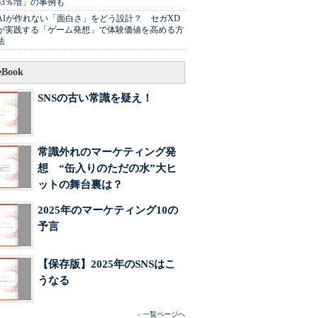
63％増」の事例も
AIが作れない「面白さ」をどう設計？ セガXD
が実践する「ゲーム発想」で体験価値を高める方
法
Book
SNSの古い常識を疑え！
常識外れのマーケティング発
想 “缶入りのただの水”大ヒ
ットの舞台裏は？
2025年のマーケティング10の
予言
【保存版】2025年のSNSはこ
うなる
»
一覧ページへ