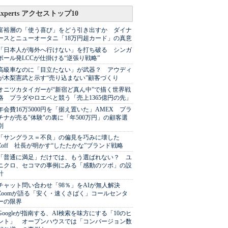
Experts アクセストップ10
富裕層の「使う喜び」をどう引き出すか ダイナ
ースとニューオータニ「18万円超カード」の真意
「日本人が海外へ行けない」を打ち破る シンガ
ポール発LCCが仕掛ける“逆張り戦略”
高級車なのに「目立たない」が武器？ アウディ
が木梨憲武と示す“売り込まない”顧客づくり
オニツカタイガーが“新宿ど真ん中”で描く世界戦
略 プラダやロエベと競う「売上1365億円の先」
年会費16万5000円を「据え置いた」AMEX プラ
チナが売る"体験"の裏に「年500万円」の顧客選
別
「サングラス＝不良」の偏見を巧みに壊した
Zoff 社長が明かす“したたかな”ブランド戦略
「普通に満足」だけでは、もう選ばれない？ ユ
ニクロ、セコマの事例にみる「感動のツボ」の設
計
チャット問い合わせ「98％」をAIが無人解決
Zoomが語る「安く・速くさばく」コールセンタ
ーの限界
Googleが指南する、AI検索を味方にする「10のヒ
ント」 オープンハウスでは「コンバージョン数