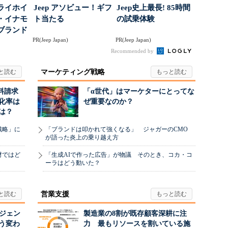
ライホイ
Jeep アソビュー！ギフ
Jeep史上最長! 85時間
・イナモ
ト当たる
の試乗体験
ブランド
PR(Jeep Japan)
PR(Jeep Japan)
得るた
Recommended by
マーケティング戦略
料請求
「α世代」はマーケターにとってな
化率は
ぜ重要なのか？
は？
戦略」に
「ブランドは叩かれて強くなる」 ジャガーのCMO
が語った炎上の乗り越え方
材ではど
「生成AIで作った広告」が物議 そのとき、コカ・コ
ーラはどう動いた？
営業支援
ージェン
製造業の8割が既存顧客深耕に注
う変わ
力 最もリソースを割いている施