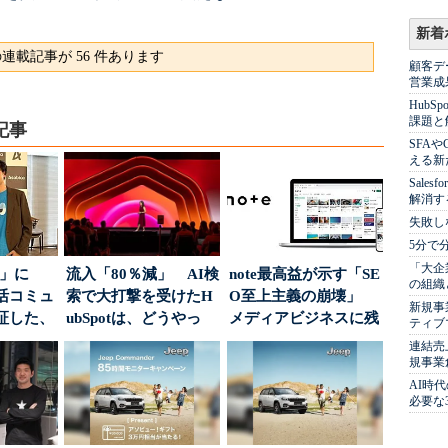
新着
連載記事が 56 件あります
顧客デ
営業成
Hub
課題と
記事
SFA
える新
Sale
解消す
失敗し
5分で
「大企
5倍」に
流入「80％減」 AI検
note最高益が示す「SE
の組織
活コミュ
索で大打撃を受けたH
O至上主義の崩壊」
新規事
証した、
ubSpotは、どうやっ
メディアビジネスに残
ティブ
...
て“未来の顧...
された“勝ち筋...
連結売
規事業
AI時
必要な