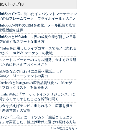
セストップ10
HubSpot CMOに聞いたインバウンドマーケティン
グの新フレームワーク「フライホイール」のこと
HubSpotが無料のCRMを強化、メール配信と広告
管理機能を提供
HubSpotとWeWork 世界の成長企業が新しい日常
で実践するスマートな働き方
VTuberを起用したライブコマースでモノは売れる
のか？ au PAY マーケットの挑戦
スマートスピーカーのスキル開発、今すぐ取り組
むために押さえておくべきこと
AIがあなたの代わりに企業へ電話……？
Google・AIエージェントの実力
FacebookとInstagramの広告品質強化へ Metaが
「ブロックリスト」対応を拡大
SimilarWebと「マーケットインテリジェンス」に
関するモヤモヤしたことを幹部に聞く
お金を払えばテレビに出られる？ 広報を狙う
「悪徳営業」の実態
LTVが「1.5倍」に ミツカン「腸活コミュニテ
ィ」が実証した、値上げ時代に選ばれ続ける方法
11～30位はこちら »