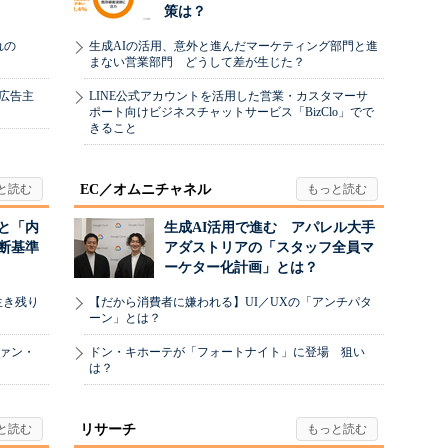
策は？
れの
生成AIの活用、意外と進んだマーケティング部門と進
まない営業部門 どうして差が生じた？
、広告主
LINE公式アカウントを活用した営業・カスタマーサ
ポート向けビジネスチャットサービス「BizClo」でで
きること
EC／オムニチャネル
と「内
生成AI活用で進む アパレル大手
断基準
アダストリアの「スタッフ全員マ
ーケター化計画」とは？
生き残り
【だから消費者に嫌われる】UI／UXの「アンチパタ
ーン」とは？
ヴァン・
ドン・キホーテが「フォートナイト」に登場 狙い
は？
リサーチ