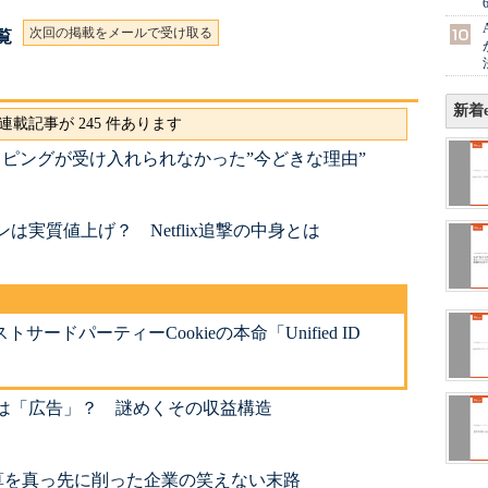
次回の掲載をメールで受け取る
一覧
新着e
連載記事が 245 件あります
ショッピングが受け入れられなかった”今どきな理由”
ランは実質値上げ？ Netflix追撃の中身とは
サードパーティーCookieの本命「Unified ID
るのは「広告」？ 謎めくその収益構造
算を真っ先に削った企業の笑えない末路