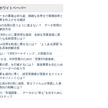
ホワイトペーパー
ータの重複は40％超、精緻な名寄せで業務効率と
果を向上させる秘訣
Spotの活用が思うように進まない？ データ管理の
解決方法
やCRMとの二重管理を脱却、名刺を営業資産に変
たな名刺管理とは？
sforce活用を軌道に乗せるには？ “よくある課題”を
る具体的解決策
ない「CRMマーケティング」の実践方法
分かる、B2B営業のための「営業DX推進術」
業の壁」を打破するには？ 新規事業を生むため
とリーダーの在り方
業を成功に導く、経営実務家が実践するクリエイ
マネジメントとは？
上高が約2倍に成長、富士フイルムが実践した新
創出の戦略とは？
代の「市場調査」、データから“答え”を出すために
3ステップ