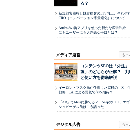
る？
新規顧客獲得と既存顧客のLTV向上、それぞ
CRO（コンバージョン率最適化）について
Androidの偽アプリを使った新たな広告詐欺
にもユーザーにも大迷惑な手口とは？
メディア運営
コンテンツSEOは「外注」
製」のどちらが正解？ 判
と使い方を徹底解説
イーロン・マスク氏が仕掛けた究極の「X」
戦略 xAIによる買収で何を期待？
「AR」でMetaに勝てる？ SnapのCEO、エ
シュピーゲル氏はこう語った
デジタル広告