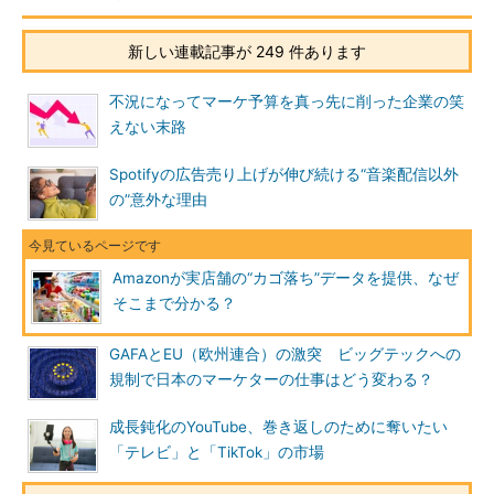
新しい連載記事が 249 件あります
不況になってマーケ予算を真っ先に削った企業の笑
えない末路
Spotifyの広告売り上げが伸び続ける“音楽配信以外
の”意外な理由
Amazonが実店舗の“カゴ落ち”データを提供、なぜ
そこまで分かる？
GAFAとEU（欧州連合）の激突 ビッグテックへの
規制で日本のマーケターの仕事はどう変わる？
成長鈍化のYouTube、巻き返しのために奪いたい
「テレビ」と「TikTok」の市場