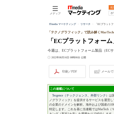
B2
ホ
メディア
ITmedia マーケティング
リサーチ
「ECプラットフ
「テクノグラフィック」で読み解くMarTec
「ECプラットフォーム」
今週は、ECプラットフォーム製品（ECサ
2022年08月16日 08時00分 公開
印刷／PDF
メールで
この連載について
Tecgence（テックジェンス、外部リンク）
は
ノグラフィック）を提供するサービスを運営し
の企業のドメインを解析。海外および国産の10
特定します。これを基に当連載ではMarTec
キング（直近1カ月）を週替わりで紹介します