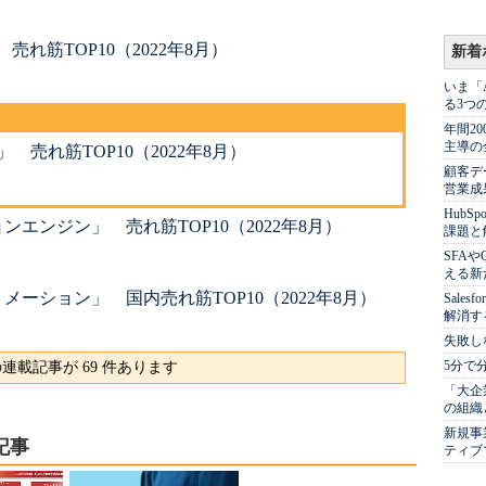
れ筋TOP10（2022年8月）
新着
いま「
る3つ
年間2
主導の
 売れ筋TOP10（2022年8月）
顧客デ
営業成
Hub
エンジン」 売れ筋TOP10（2022年8月）
課題と
SFA
える新
ーション」 国内売れ筋TOP10（2022年8月）
Sale
解消す
失敗し
5分で
連載記事が 69 件あります
「大企
の組織
新規事
記事
ティブ