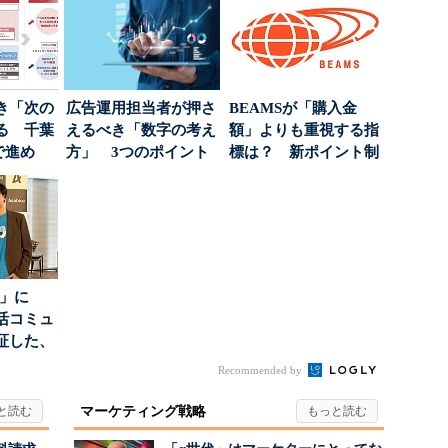
き「次の
広告運用担当者が押さ
BEAMSが「購入金
る 千葉
えるべき「数字の考え
額」よりも重視する指
で進め
方」 3つのポイント
標は？ 新ポイント制
.
とは
度の狙い
5倍」に
活コミュ
証した、
...
Recommended by
マーケティング戦略