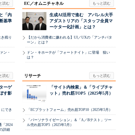
EC／オムニチャネル
と「内
生成AI活用で進む アパレル大手
断基準
アダストリアの「スタッフ全員マ
ーケター化計画」とは？
生き残り
【だから消費者に嫌われる】UI／UXの「アンチパタ
ーン」とは？
ヴァン・
ドン・キホーテが「フォートナイト」に登場 狙い
は？
リサーチ
リターゲ
「サイト内検索」＆「ライブチャ
ぼす影
ット」売れ筋TOP5（2025年5月）
」にでき
「ECプラットフォーム」売れ筋TOP10（2025年5月）
「パーソナライゼーション」＆「A／Bテスト」ツー
2024
ル売れ筋TOP5（2025年5月）
の詳細