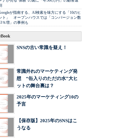
チナが売る"体験"の裏に「年500万円」の顧客選
別
Googleが指南する、AI検索を味方にする「10のヒ
ント」 オープンハウスでは「コンバージョン数
63％増」の事例も
Book
SNSの古い常識を疑え！
常識外れのマーケティング発
想 “缶入りのただの水”大ヒ
ットの舞台裏は？
2025年のマーケティング10の
予言
【保存版】2025年のSNSはこ
うなる