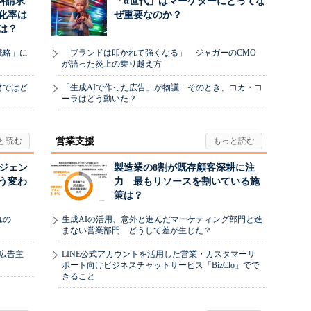
料請求
「α世代」はマーケターにとってな
化率は
ぜ重要なのか？
は？
戦略」に
「ブランドは叩かれて強くなる」 ジャガーのCMO
が語った炎上の乗り越え方
材ではど
「生成AIで作った広告」が物議 そのとき、コカ・コ
ーラはどう動いた？
営業支援
ージェン
製造業の8割が既存顧客深耕に注
う変わ
力 最もリソースを割いている施
策は？
れの
生成AIの活用、意外と進んだマーケティング部門と進
まない営業部門 どうして差が生じた？
、広告主
LINE公式アカウントを活用した営業・カスタマーサ
ポート向けビジネスチャットサービス「BizClo」でで
きること