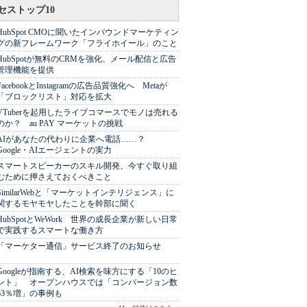
セストップ10
HubSpot CMOに聞いたインバウンドマーケティン
グの新フレームワーク「フライホイール」のこと
HubSpotが無料のCRMを強化、メール配信と広告
管理機能を提供
FacebookとInstagramの広告品質強化へ Metaが
「ブロックリスト」対応を拡大
VTuberを起用したライブコマースでモノは売れる
のか？ au PAY マーケットの挑戦
AIがあなたの代わりに企業へ電話……？
Google・AIエージェントの実力
スマートスピーカーのスキル開発、今すぐ取り組
むために押さえておくべきこと
SimilarWebと「マーケットインテリジェンス」に
関するモヤモヤしたことを幹部に聞く
HubSpotとWeWork 世界の成長企業が新しい日常
で実践するスマートな働き方
「マーケター通信」サービス終了のお知らせ
Googleが指南する、AI検索を味方にする「10のヒ
ント」 オープンハウスでは「コンバージョン数
63％増」の事例も