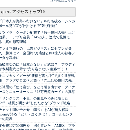
11～30位はこちら »
Experts アクセストップ10
「日本人が海外へ行けない」を打ち破る シンガ
ポール発LCCが仕掛ける“逆張り戦略”
サツドラ、クーポン配布で「数十億円の売り上げ
効果」 アプリ会員「145万人」達成で見据え
る、真の顧客理解
ファミマ先行の「広告ビジネス」にセブンが参
入、勝算は？ 全国約2万店舗と約1億人の顧客デ
ータを武器に
高級車なのに「目立たない」が武器？ アウディ
が木梨憲武と示す“売り込まない”顧客づくり
オニツカタイガーが“新宿ど真ん中”で描く世界戦
略 プラダやロエベと競う「売上1365億円の先」
富裕層の「使う喜び」をどう引き出すか ダイナ
ースとニューオータニ「18万円超カード」の真意
「サングラス＝不良」の偏見を巧みに壊した
Zoff 社長が明かす“したたかな”ブランド戦略
チャット問い合わせ「98％」をAIが無人解決
Zoomが語る「安く・速くさばく」コールセンタ
ーの限界
年会費16万5000円を「据え置いた」AMEX プラ