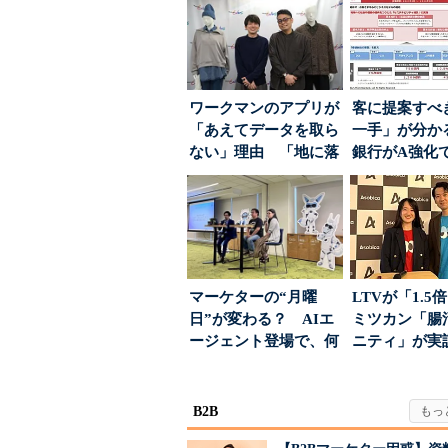
ワークマンのアプリが
客に提案すべ
「あえてデータを取ら
一手」が分か
ない」理由 「地に落
銀行がA強化
ちた顧客満足度」を
る“One to On..
引...
マーケターの“月曜
LTVが「1.
日”が変わる？ AIエ
ミツカン「腸
ージェント登場で、何
ニティ」が実
が起きるか
値上げ時代に選ば
B2B