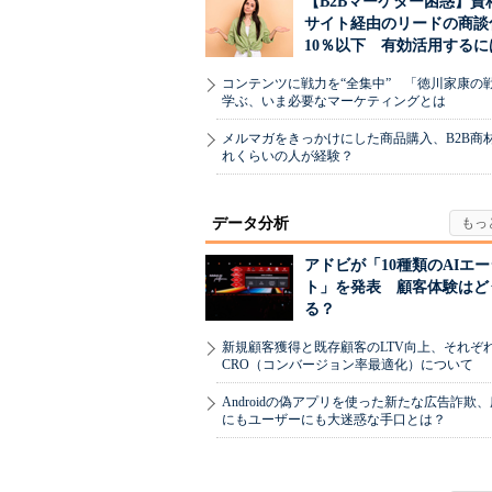
【B2Bマーケター困惑】資
サイト経由のリードの商談
10％以下 有効活用するに
コンテンツに戦力を“全集中” 「徳川家康の
学ぶ、いま必要なマーケティングとは
メルマガをきっかけにした商品購入、B2B商
れくらいの人が経験？
データ分析
アドビが「10種類のAIエ
ト」を発表 顧客体験はど
る？
新規顧客獲得と既存顧客のLTV向上、それぞ
CRO（コンバージョン率最適化）について
Androidの偽アプリを使った新たな広告詐欺
にもユーザーにも大迷惑な手口とは？