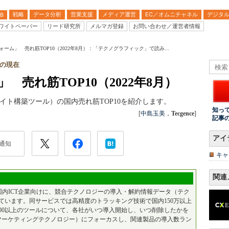
戦略
データ分析
営業支援
メディア運営
EC／オムニチャネル
デジタ
B
ワイトペーパー
リード研究所
メルマガ登録
お問い合わせ／運営者情報
ォーム」 売れ筋TOP10（2022年8月）：「テクノグラフィック」で読み...
hの現在
 売れ筋TOP10（2022年8月）
イト構築ツール）の国内売れ筋TOP10を紹介します。
知っ
[
中島玉美
，
Tecgence
]
記事
アイ
通知
キャ
関連
国内ICT企業向けに、競合テクノロジーの導入・解約情報データ（テク
ています。同サービスでは高精度のトラッキング技術で国内150万以上
00以上のツールについて、各社がいつ導入開始し、いつ削除したかを
h（マーケティングテクノロジー）にフォーカスし、関連製品の導入数ラン
。