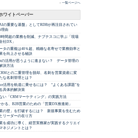
»
一覧ページへ
ホワイトペーパー
AIの重要な基盤」としてRDBが再注目されてい
の理由
00時間超の業務を削減、ナブテスコに学ぶ「現場
全社DX」
ータの重複は40％超、精緻な名寄せで業務効率と
果を向上させる秘訣
Spotの活用が思うように進まない？ データ管理の
解決方法
やCRMとの二重管理を脱却、名刺を営業資産に変
たな名刺管理とは？
sforce活用を軌道に乗せるには？ “よくある課題”を
る具体的解決策
ない「CRMマーケティング」の実践方法
分かる、B2B営業のための「営業DX推進術」
業の壁」を打破するには？ 新規事業を生むため
とリーダーの在り方
業を成功に導く、経営実務家が実践するクリエイ
マネジメントとは？