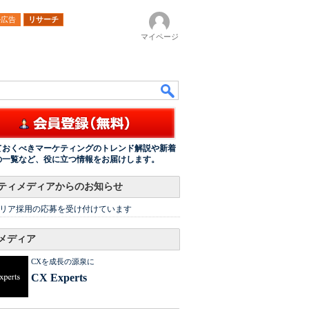
ル広告
リサーチ
マイページ
ておくべきマーケティングのトレンド解説や新着
の一覧など、役に立つ情報をお届けします。
ティメディアからのお知らせ
リア採用の応募を受け付けています
メディア
CXを成長の源泉に
CX Experts