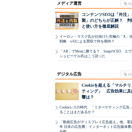
メディア運営
コンテンツSEOは「外注」
製」のどちらが正解？ 判
と使い方を徹底解説
イーロン・マスク氏が仕掛けた究極の「X」
戦略 xAIによる買収で何を期待？
「AR」でMetaに勝てる？ SnapのCEO、エ
シュピーゲル氏はこう語った
デジタル広告
Cookieを超える「マルチ
ティング」 広告効果に及
響は？
Cookieレスの時代 「リターゲティング広告
ることはまだあるか？
「動画広告がディスプレイ広告超え」他、電通「
年 日本の広告費」インターネット広告媒体費
分析