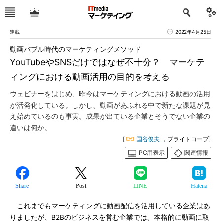
連載
2022年4月25日
動画バブル時代のマーケティングメソッド
YouTubeやSNSだけではなぜ不十分？ マーケテ
ィングにおける動画活用の目的を考える
ウェビナーをはじめ、昨今はマーケティングにおける動画の活用
が活発化している。しかし、動画があふれる中で新たな課題が見
え始めているのも事実。成果が出ている企業とそうでない企業の
違いは何か。
[
国谷俊夫
，ブライトコーブ]
PC用表示
関連情報
Share
Post
LINE
Hatena
これまでもマーケティングに動画配信を活用している企業はあ
りましたが、B2Bのビジネスを営む企業では、本格的に動画に取