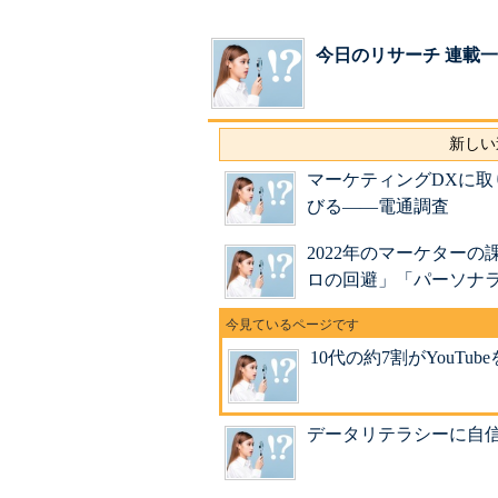
今日のリサーチ 連載
新しい
マーケティングDXに取
びる――電通調査
2022年のマーケター
ロの回避」「パーソナ
10代の約7割がYouTu
データリテラシーに自信