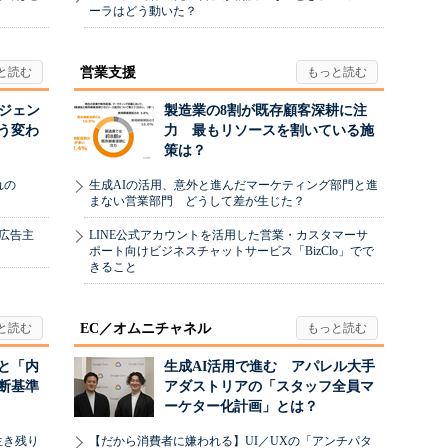
ーラはどう動いた？
営業支援
ージェン
製造業の8割が既存顧客深耕に注
う変わ
力 最もリソースを割いている施
策は？
れの
生成AIの活用、意外と進んだマーケティング部門と進
まない営業部門 どうして差が生じた？
、広告主
LINE公式アカウントを活用した営業・カスタマーサ
ポート向けビジネスチャットサービス「BizClo」でで
きること
EC／オムニチャネル
と「内
生成AI活用で進む アパレル大手
断基準
アダストリアの「スタッフ全員マ
ーケター化計画」とは？
生き残り
【だから消費者に嫌われる】UI／UXの「アンチパタ