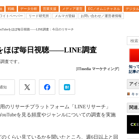
戦略
データ分析
営業支援
メディア運営
EC／オムニチャネル
デジタ
B
ワイトペーパー
リード研究所
メルマガ登録
お問い合わせ／運営者情報
ouTubeをほぼ毎日視聴――LINE調査：今日のリサーチ
beをほぼ毎日視聴――LINE調査
の調査です。
知っ
[
ITmedia マーケティング
]
記事
アイ
通知
キャ
用のリサーチプラットフォーム「LINEリサーチ」
関連
YouTubeを見る頻度やジャンルについての調査を実施
をどのくらい見ているかを聞いたところ、週6日以上と回