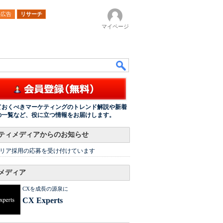
ル広告
リサーチ
マイページ
ておくべきマーケティングのトレンド解説や新着
の一覧など、役に立つ情報をお届けします。
ティメディアからのお知らせ
リア採用の応募を受け付けています
メディア
CXを成長の源泉に
CX Experts