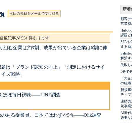
新着
次回の掲載をメールで受け取る
一覧
顧客デ
営業成
Hub
課題と
連載記事が 554 件あります
SFA
える新
り組む企業は約9割、成果が出ている企業は6割に伸
Sale
解消す
失敗し
の課題は「ブランド認知の向上」「測定におけるサイ
5分で
ライズ戦略」
「大企
の組織
新規事
beをほぼ毎日視聴――LINE調査
ティブ
連結売
規事業
AI時
のある従業員、日本ではわずか5％――Qlik調査
必要な