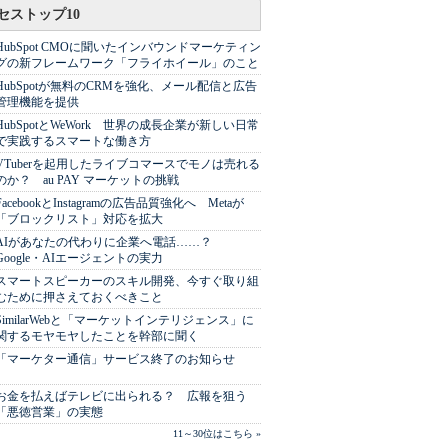
セストップ10
HubSpot CMOに聞いたインバウンドマーケティン
グの新フレームワーク「フライホイール」のこと
HubSpotが無料のCRMを強化、メール配信と広告
管理機能を提供
HubSpotとWeWork 世界の成長企業が新しい日常
で実践するスマートな働き方
VTuberを起用したライブコマースでモノは売れる
のか？ au PAY マーケットの挑戦
FacebookとInstagramの広告品質強化へ Metaが
「ブロックリスト」対応を拡大
AIがあなたの代わりに企業へ電話……？
Google・AIエージェントの実力
スマートスピーカーのスキル開発、今すぐ取り組
むために押さえておくべきこと
SimilarWebと「マーケットインテリジェンス」に
関するモヤモヤしたことを幹部に聞く
「マーケター通信」サービス終了のお知らせ
お金を払えばテレビに出られる？ 広報を狙う
「悪徳営業」の実態
11～30位はこちら »