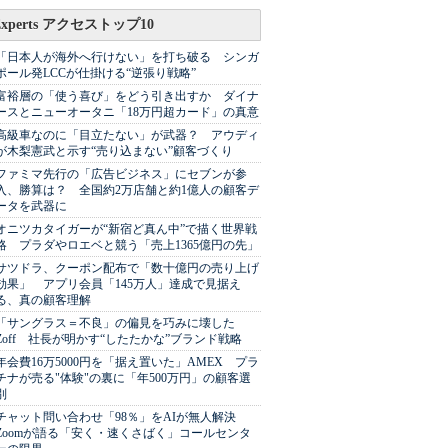
Experts アクセストップ10
「日本人が海外へ行けない」を打ち破る シンガ
ポール発LCCが仕掛ける“逆張り戦略”
富裕層の「使う喜び」をどう引き出すか ダイナ
ースとニューオータニ「18万円超カード」の真意
高級車なのに「目立たない」が武器？ アウディ
が木梨憲武と示す“売り込まない”顧客づくり
ファミマ先行の「広告ビジネス」にセブンが参
入、勝算は？ 全国約2万店舗と約1億人の顧客デ
ータを武器に
オニツカタイガーが“新宿ど真ん中”で描く世界戦
略 プラダやロエベと競う「売上1365億円の先」
サツドラ、クーポン配布で「数十億円の売り上げ
効果」 アプリ会員「145万人」達成で見据え
る、真の顧客理解
「サングラス＝不良」の偏見を巧みに壊した
Zoff 社長が明かす“したたかな”ブランド戦略
年会費16万5000円を「据え置いた」AMEX プラ
チナが売る"体験"の裏に「年500万円」の顧客選
別
チャット問い合わせ「98％」をAIが無人解決
Zoomが語る「安く・速くさばく」コールセンタ