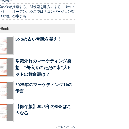
ーの限界
Googleが指南する、AI検索を味方にする「10のヒ
ント」 オープンハウスでは「コンバージョン数
63％増」の事例も
Book
SNSの古い常識を疑え！
常識外れのマーケティング発
想 “缶入りのただの水”大ヒ
ットの舞台裏は？
2025年のマーケティング10の
予言
【保存版】2025年のSNSはこ
うなる
»
一覧ページへ