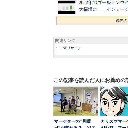
2022年のゴールデン
大幅増に――インテー
過去の
関連リンク
LINEリサーチ
この記事を読んだ人にお薦めの
マーケターの“月曜
カリスママー
日”が変わる？ AIエ
AI化!? マ