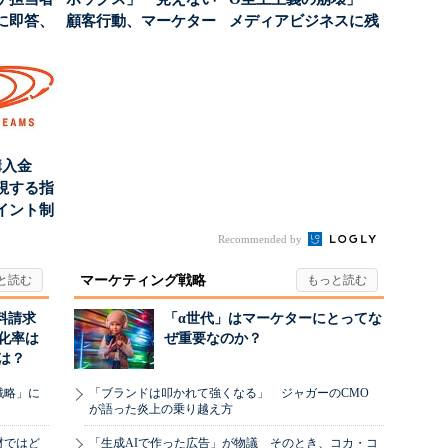
に即答、
顧客行動、マーケター
メディアビジネスに残
に残された打ち...
された“勝ち筋...
購入金
視する指
イント制
Recommended by
マーケティング戦略
料請求
「α世代」はマーケターにとってな
化率は
ぜ重要なのか？
は？
戦略」に
「ブランドは叩かれて強くなる」 ジャガーのCMO
が語った炎上の乗り越え方
材ではど
「生成AIで作った広告」が物議 そのとき、コカ・コ