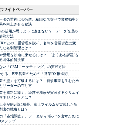
ホワイトペーパー
ータの重複は40％超、精緻な名寄せで業務効率と
果を向上させる秘訣
Spotの活用が思うように進まない？ データ管理の
解決方法
やCRMとの二重管理を脱却、名刺を営業資産に変
たな名刺管理とは？
sforce活用を軌道に乗せるには？ “よくある課題”を
る具体的解決策
ない「CRMマーケティング」の実践方法
分かる、B2B営業のための「営業DX推進術」
業の壁」を打破するには？ 新規事業を生むため
とリーダーの在り方
業を成功に導く、経営実務家が実践するクリエイ
マネジメントとは？
上高が約2倍に成長、富士フイルムが実践した新
創出の戦略とは？
代の「市場調査」、データから“答え”を出すために
3ステップ