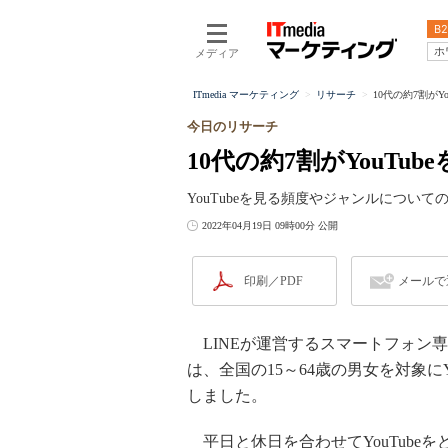
B2
ホ
メディア
ITmedia マーケティング
リサーチ
10代の約7割がY
今日のリサーチ
10代の約7割がYouTu
YouTubeを見る頻度やジャンルについて
2022年04月19日 09時00分 公開
印刷／PDF
メールで
LINEが運営するスマートフォン専
は、全国の15～64歳の男女を対象に
しました。
平日と休日を合わせてYouTube