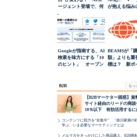
ージェント登場で、何
が抱える悩み
が起きるか
実力は？
Googleが指南する、AI
BEAMSが「
検索を味方にする「10
額」よりも重
のヒント」 オープン
標は？ 新ポ
ハウスでは...
度の狙い
B2B
【B2Bマーケター困惑】資
サイト経由のリードの商談
10％以下 有効活用するに
コンテンツに戦力を“全集中” 「徳川家康の
学ぶ、いま必要なマーケティングとは
メルマガをきっかけにした商品購入、B2B商