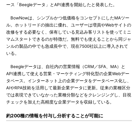
ース「Beegleデータ」とAPI連携を開始したと発表した。
BowNowは、シンプルかつ低価格をコンセプトにしたMAツー
ル。ホットリードの抽出に優れ、ユーザーは増員やWebサイトの
改修をする必要なく、保有している見込み客リストを使ってミニ
マムスタートできるのが特徴だ。無料でも使えることから同ジャ
ンルの製品の中でも急成長中で、現在7500社以上に導入されて
いる。
Beegleデータは、自社内の営業情報（CRM／SFA、MA）と
API連携して使える営業・マーケティング特化型の企業Webデー
タベース。インターネット上の企業データをデータベース化し、
AIやRPA技術を活用して最新企業データに更新。従来の業種区分
では表現できていなかった業種分類などをクレンジングし、目視
チェックを加えた高精度な企業データを収録している。
約200種の情報を付与し分析することが可能に