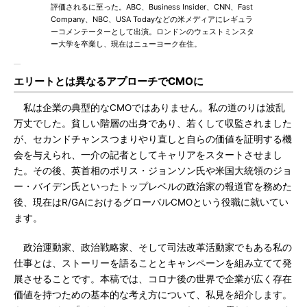
評価されるに至った。ABC、Business Insider、CNN、Fast
Company、NBC、USA Todayなどの米メディアにレギュラ
ーコメンテーターとして出演。ロンドンのウェストミンスタ
ー大学を卒業し、現在はニューヨーク在住。
エリートとは異なるアプローチでCMOに
私は企業の典型的なCMOではありません。私の道のりは波乱
万丈でした。貧しい階層の出身であり、若くして収監されました
が、セカンドチャンスつまりやり直しと自らの価値を証明する機
会を与えられ、一介の記者としてキャリアをスタートさせまし
た。その後、英首相のボリス・ジョンソン氏や米国大統領のジョ
ー・バイデン氏といったトップレベルの政治家の報道官を務めた
後、現在はR/GAにおけるグローバルCMOという役職に就いてい
ます。
政治運動家、政治戦略家、そして司法改革活動家でもある私の
仕事とは、ストーリーを語ることとキャンペーンを組み立てて発
展させることです。本稿では、コロナ後の世界で企業が広く存在
価値を持つための基本的な考え方について、私見を紹介します。