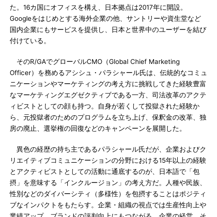
た。16カ国にオフィスを構え、日本拠点は2017年に開設。
Googleをはじめとする海外企業の他、サントリーや資生堂など
国内企業にもサービスを提供し、日本と世界中のユーザーを結び
付けている。
そのR/GAでグローバルCMO（Global Chief Marketing
Officer）を務めるアシシュ・パラシャール氏は、伝統的なコミュ
ニケーションやマーケティングの考え方に挑戦してきた経験豊富
なマーケティングエグゼクティブである一方、司法改革のアクテ
ィビストとしての顔も持つ。自身が若くして投獄された経験か
ら、元投獄者のためのプログラムを立ち上げ、保釈金の改革、独
房の廃止、選挙権の回復などのキャンペーンを展開した。
異色の経歴の持ち主であるパラシャール氏だが、企業およびク
リエイティブコミュニケーションの分野における15年以上の経験
とアクティビストとしての活動に通底するのが、日本語で「包
摂」を意味する「インクルージョン」の考え方だ。人種や民族、
性別などのダイバーシティ（多様性）を包摂することはポジティ
ブなインパクトをもたらす。企業・組織の視点では生産性向上や
業績アップ、ブランドの評判向上にもつながる。企業の経営、そ