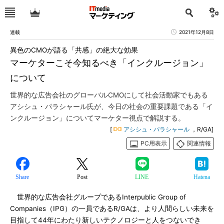
連載
2021年12月8日
異色のCMOが語る「共感」の絶大な効果
マーケターこそ今知るべき「インクルージョン」
について
世界的な広告会社のグローバルCMOにして社会活動家でもある
アシシュ・パラシャール氏が、今日の社会の重要課題である「イ
ンクルージョン」についてマーケター視点で解説する。
[
アシシュ・パラシャール
，R/GA]
PC用表示
関連情報
Share
Post
LINE
Hatena
世界的な広告会社グループであるInterpublic Group of
Companies（IPG）の一員であるR/GAは、より人間らしい未来を
目指して44年にわたり新しいテクノロジーと人をつないでき