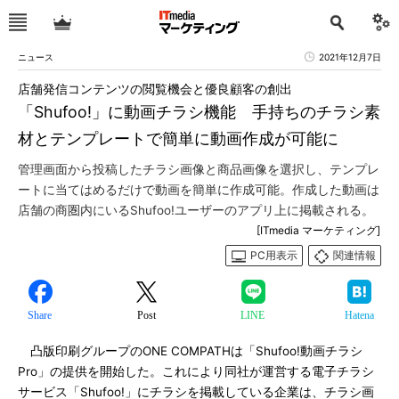
ニュース
2021年12月7日
店舗発信コンテンツの閲覧機会と優良顧客の創出
「Shufoo!」に動画チラシ機能 手持ちのチラシ素
材とテンプレートで簡単に動画作成が可能に
管理画面から投稿したチラシ画像と商品画像を選択し、テンプレ
ートに当てはめるだけで動画を簡単に作成可能。作成した動画は
店舗の商圏内にいるShufoo!ユーザーのアプリ上に掲載される。
[ITmedia マーケティング]
PC用表示
関連情報
Share
Post
LINE
Hatena
凸版印刷グループのONE COMPATHは「Shufoo!動画チラシ
Pro」の提供を開始した。これにより同社が運営する電子チラシ
サービス「Shufoo!」にチラシを掲載している企業は、チラシ画