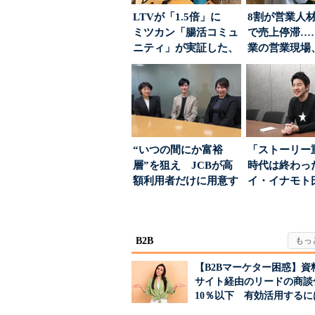
LTVが「1.5倍」に
8割が営業人
ミツカン「腸活コミュ
で売上停滞…
ニティ」が実証した、
業の営業現場
値上げ時代に選ば...
は？
“いつの間にか富裕
「ストーリー
層”を狙え JCBが高
時代は終わっ
額利用者だけに用意す
イ・イナモト
る「特別体験」
る、信頼を軸
ラン...
B2B
【B2Bマーケター困惑】資
サイト経由のリードの商談
10％以下 有効活用するに