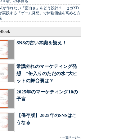
63％増」の事例も
AIが作れない「面白さ」をどう設計？ セガXD
が実践する「ゲーム発想」で体験価値を高める方
法
Book
SNSの古い常識を疑え！
常識外れのマーケティング発
想 “缶入りのただの水”大ヒ
ットの舞台裏は？
2025年のマーケティング10の
予言
【保存版】2025年のSNSはこ
うなる
»
一覧ページへ