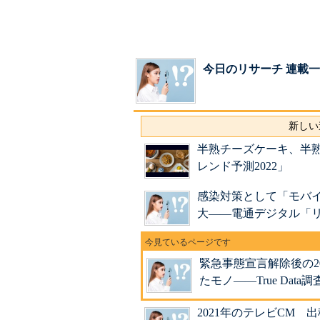
今日のリサーチ 連載
新しい
半熟チーズケーキ、半
レンド予測2022」
感染対策として「モバ
大――電通デジタル「リ
緊急事態宣言解除後の2
たモノ――True Data調
2021年のテレビCM