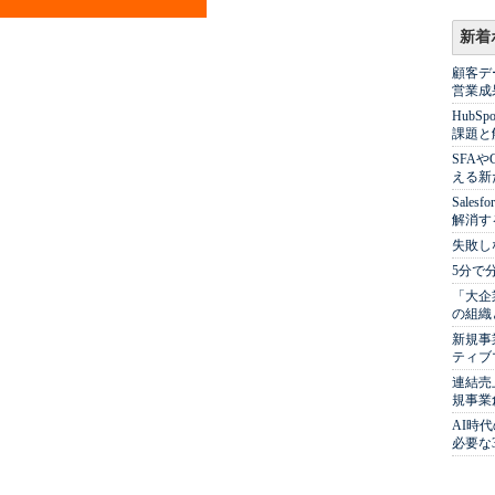
新着
顧客デ
営業成
Hub
課題と
SFA
える新
Sale
解消す
失敗し
5分で
「大企
の組織
新規事
ティブ
連結売
規事業
AI時
必要な