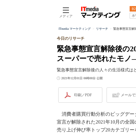
B2
ホ
メディア
ITmedia マーケティング
リサーチ
緊急事態宣言解除
今日のリサーチ
緊急事態宣言解除後の2
スーパーで売れたモノ――T
緊急事態宣言解除後の人々の生活様式は
2021年12月01日 06時00分 公開
印刷／PDF
メールで
消費者購買行動分析のビッグデータプ
宣言が解除された2021年10月の
売り上げ伸び率トップ20カテゴリ