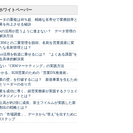
ホワイトペーパー
ータの重複は40％超、精緻な名寄せで業務効率と
果を向上させる秘訣
Spotの活用が思うように進まない？ データ管理の
解決方法
やCRMとの二重管理を脱却、名刺を営業資産に変
たな名刺管理とは？
sforce活用を軌道に乗せるには？ “よくある課題”を
る具体的解決策
ない「CRMマーケティング」の実践方法
分かる、B2B営業のための「営業DX推進術」
業の壁」を打破するには？ 新規事業を生むため
とリーダーの在り方
業を成功に導く、経営実務家が実践するクリエイ
マネジメントとは？
上高が約2倍に成長、富士フイルムが実践した新
創出の戦略とは？
代の「市場調査」、データから“答え”を出すために
3ステップ