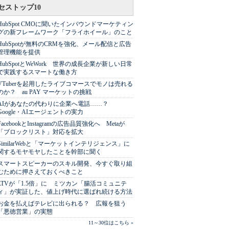
セストップ10
HubSpot CMOに聞いたインバウンドマーケティン
グの新フレームワーク「フライホイール」のこと
HubSpotが無料のCRMを強化、メール配信と広告
管理機能を提供
HubSpotとWeWork 世界の成長企業が新しい日常
で実践するスマートな働き方
VTuberを起用したライブコマースでモノは売れる
のか？ au PAY マーケットの挑戦
AIがあなたの代わりに企業へ電話……？
Google・AIエージェントの実力
FacebookとInstagramの広告品質強化へ Metaが
「ブロックリスト」対応を拡大
SimilarWebと「マーケットインテリジェンス」に
関するモヤモヤしたことを幹部に聞く
スマートスピーカーのスキル開発、今すぐ取り組
むために押さえておくべきこと
LTVが「1.5倍」に ミツカン「腸活コミュニテ
ィ」が実証した、値上げ時代に選ばれ続ける方法
お金を払えばテレビに出られる？ 広報を狙う
「悪徳営業」の実態
11～30位はこちら »