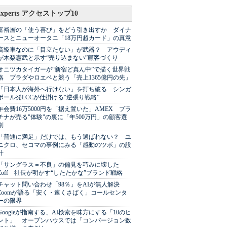
Experts アクセストップ10
富裕層の「使う喜び」をどう引き出すか ダイナ
ースとニューオータニ「18万円超カード」の真意
高級車なのに「目立たない」が武器？ アウディ
が木梨憲武と示す“売り込まない”顧客づくり
オニツカタイガーが“新宿ど真ん中”で描く世界戦
略 プラダやロエベと競う「売上1365億円の先」
「日本人が海外へ行けない」を打ち破る シンガ
ポール発LCCが仕掛ける“逆張り戦略”
年会費16万5000円を「据え置いた」AMEX プラ
チナが売る"体験"の裏に「年500万円」の顧客選
別
「普通に満足」だけでは、もう選ばれない？ ユ
ニクロ、セコマの事例にみる「感動のツボ」の設
計
「サングラス＝不良」の偏見を巧みに壊した
Zoff 社長が明かす“したたかな”ブランド戦略
チャット問い合わせ「98％」をAIが無人解決
Zoomが語る「安く・速くさばく」コールセンタ
ーの限界
Googleが指南する、AI検索を味方にする「10のヒ
ント」 オープンハウスでは「コンバージョン数