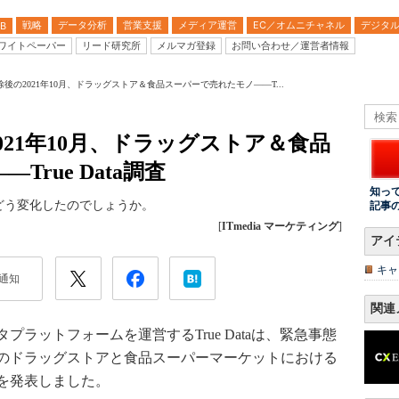
戦略
データ分析
営業支援
メディア運営
EC／オムニチャネル
デジタ
B
ワイトペーパー
リード研究所
メルマガ登録
お問い合わせ／運営者情報
後の2021年10月、ドラッグストア＆食品スーパーで売れたモノ――T...
021年10月、ドラッグストア＆食品
rue Data調査
知っ
どう変化したのでしょうか。
記事
[
ITmedia マーケティング
]
アイ
キャ
通知
関連
ラットフォームを運営するTrue Dataは、緊急事態
全国のドラッグストアと食品スーパーマーケットにおける
ーを発表しました。