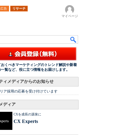
ル広告
リサーチ
マイページ
ておくべきマーケティングのトレンド解説や新着
の一覧など、役に立つ情報をお届けします。
ティメディアからのお知らせ
リア採用の応募を受け付けています
メディア
CXを成長の源泉に
CX Experts