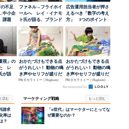
材の不足
ファネル→フライホイ
広告運用担当者が押さ
…中小企
ールへ レイ・イナモ
えるべき「数字の考え
、課題
ト氏が語る、ブランド
方」 3つのポイント
が「信頼」を得るた
とは
め...
重視」の
おかたづけもできる点
おかたづけもできる点
た レ
がうれしい！ 動物の鳴
がうれしい！ 動物の鳴
氏が語
き声やセリフが盛りだ
き声やセリフが盛りだ
にしたブ
PR(タカラトミー｜Hugkum)
くさんの「アニア ...
PR(タカラトミー｜Hugkum)
くさんの「アニア ...
Recommended by
マーケティング戦略
料請求
「α世代」はマーケターにとってな
化率は
ぜ重要なのか？
は？