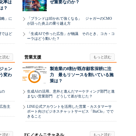
化率は
ぜ重要なのか？
は？
戦略」に
「ブランドは叩かれて強くなる」 ジャガーのCMO
が語った炎上の乗り越え方
材ではど
「生成AIで作った広告」が物議 そのとき、コカ・コ
ーラはどう動いた？
営業支援
ージェン
製造業の8割が既存顧客深耕に注
う変わ
力 最もリソースを割いている施
策は？
れの
生成AIの活用、意外と進んだマーケティング部門と進
まない営業部門 どうして差が生じた？
、広告主
LINE公式アカウントを活用した営業・カスタマーサ
ポート向けビジネスチャットサービス「BizClo」でで
きること
EC／オムニチャネル