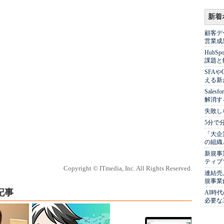
新着
顧客デ
営業成
Hub
課題と
SFA
える新
Sale
解消す
失敗し
5分で
「大企
の組織
新規事
ティブ
Copyright © ITmedia, Inc. All Rights Reserved.
連結売
規事業
記事
AI時
必要な