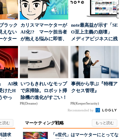
はブラック
カリスママーケターが
note最高益が示す「SE
見えない
AI化!? マーケ担当者
O至上主義の崩壊」
ーケター
が抱える悩みに即答、
メディアビジネスに残
..
実力は？
された“勝ち筋...
」 AI検
いつもきれいなモップ
事例から学ぶ『特権ア
受けたH
で床掃除。ロボット掃
クセス管理』
どうやっ
除機の進化がすごい！
PR(Dreame)
PR(KeeperSecurity)
Recommended by
マーケティング戦略
料請求
「α世代」はマーケターにとってな