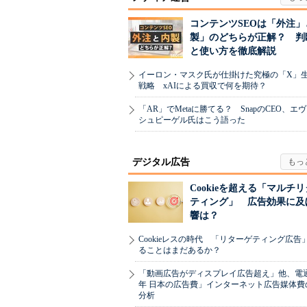
コンテンツSEOは「外注」
製」のどちらが正解？ 判
と使い方を徹底解説
イーロン・マスク氏が仕掛けた究極の「X」
戦略 xAIによる買収で何を期待？
「AR」でMetaに勝てる？ SnapのCEO、エ
シュピーゲル氏はこう語った
デジタル広告
Cookieを超える「マルチ
ティング」 広告効果に及
響は？
Cookieレスの時代 「リターゲティング広告
ることはまだあるか？
「動画広告がディスプレイ広告超え」他、電通「
年 日本の広告費」インターネット広告媒体費
分析