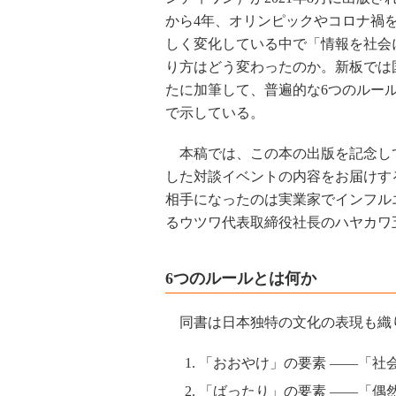
から4年、オリンピックやコロナ禍
しく変化している中で「情報を社会
り方はどう変わったのか。新板では
たに加筆して、普遍的な6つのルー
で示している。
本稿では、この本の出版を記念して2
した対談イベントの内容をお届けす
相手になったのは実業家でインフル
るウツワ代表取締役社長のハヤカワ
6つのルールとは何か
同書は日本独特の文化の表現も織り
「おおやけ」の要素 ――「社
「ばったり」の要素 ――「偶