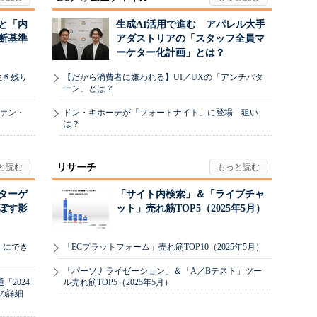
と「内
生成AI活用で進む アパレル大手
断基準
アダストリアの「スタッフ全員マ
ーケター化計画」とは？
生き残り
【だから消費者に嫌われる】UI／UXの「アンチパタ
ーン」とは？
ヴァン・
ドン・キホーテが「フォートナイト」に登場 狙い
は？
リサーチ
リターゲ
「サイト内検索」＆「ライブチャ
ぼす影
ット」売れ筋TOP5（2025年5月）
」にでき
「ECプラットフォーム」売れ筋TOP10（2025年5月）
「パーソナライゼーション」＆「A／Bテスト」ツー
2024
ル売れ筋TOP5（2025年5月）
の詳細