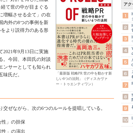
アク
を経て世の中が目まぐる
に増幅させる企て」の在
国内外の8つの事例を新
ルをより説得力のある形
021年9月13日に実施
る。今回、本田氏の対談
エンサーとしても知られ
「最新版 戦略PR 世の中を動かす新
五味氏だ。
しい6つの法則」（ディスカヴァ
ー・トゥエンティワン）
交ぜながら、次の6つのルールを提唱している。
会性」の担保
然性」の演出