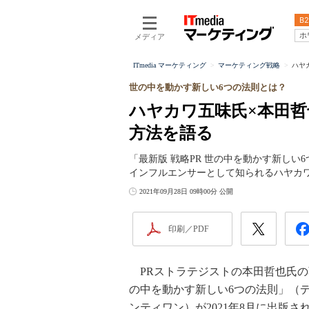
B2
ホ
メディア
ITmedia マーケティング
マーケティング戦略
ハヤ
世の中を動かす新しい6つの法則とは？
ハヤカワ五味氏×本田哲
方法を語る
「最新版 戦略PR 世の中を動かす新し
インフルエンサーとして知られるハヤカ
2021年09月28日 09時00分 公開
印刷／PDF
PRストラテジストの本田哲也氏の著
の中を動かす新しい6つの法則」（
ンティワン）が2021年8月に出版