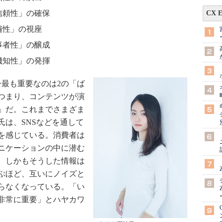
信頼性」の確保
CX 
遍性」の視座
事者性」の醸成
「機知性」の発揮
最も重要なのは2の「ば
つまり、コンテンツが演
」だ。これまでさまざま
氏は、SNSなどを通して
を感じている。消費者は
ニケーションの中に潜む
。しかもそうした情報は
ぶほど、互いにノイズと
らなくなっている。「い
非常に重要」とハヤカワ