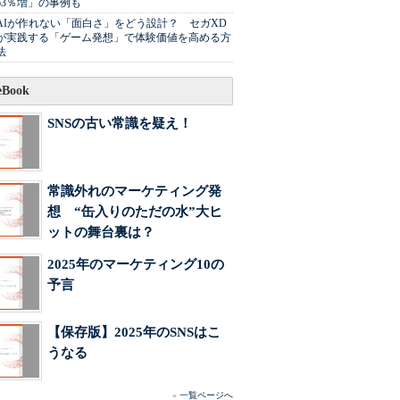
63％増」の事例も
AIが作れない「面白さ」をどう設計？ セガXD
が実践する「ゲーム発想」で体験価値を高める方
法
Book
SNSの古い常識を疑え！
常識外れのマーケティング発
想 “缶入りのただの水”大ヒ
ットの舞台裏は？
2025年のマーケティング10の
予言
【保存版】2025年のSNSはこ
うなる
»
一覧ページへ