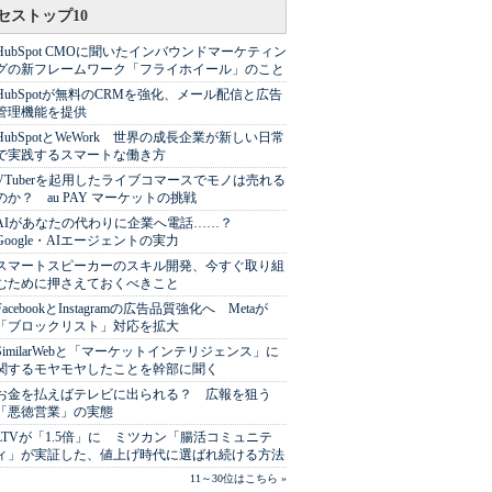
セストップ10
HubSpot CMOに聞いたインバウンドマーケティン
グの新フレームワーク「フライホイール」のこと
HubSpotが無料のCRMを強化、メール配信と広告
管理機能を提供
HubSpotとWeWork 世界の成長企業が新しい日常
で実践するスマートな働き方
VTuberを起用したライブコマースでモノは売れる
のか？ au PAY マーケットの挑戦
AIがあなたの代わりに企業へ電話……？
Google・AIエージェントの実力
スマートスピーカーのスキル開発、今すぐ取り組
むために押さえておくべきこと
FacebookとInstagramの広告品質強化へ Metaが
「ブロックリスト」対応を拡大
SimilarWebと「マーケットインテリジェンス」に
関するモヤモヤしたことを幹部に聞く
お金を払えばテレビに出られる？ 広報を狙う
「悪徳営業」の実態
LTVが「1.5倍」に ミツカン「腸活コミュニテ
ィ」が実証した、値上げ時代に選ばれ続ける方法
11～30位はこちら »