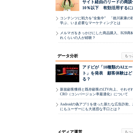
サイト経由のリードの商談
10％以下 有効活用するに
コンテンツに戦力を“全集中” 「徳川家康の
学ぶ、いま必要なマーケティングとは
メルマガをきっかけにした商品購入、B2B商
れくらいの人が経験？
データ分析
アドビが「10種類のAIエ
ト」を発表 顧客体験はど
る？
新規顧客獲得と既存顧客のLTV向上、それぞ
CRO（コンバージョン率最適化）について
Androidの偽アプリを使った新たな広告詐欺
にもユーザーにも大迷惑な手口とは？
メディア運営