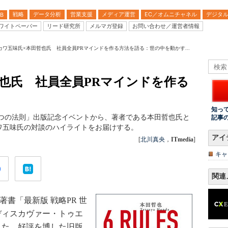
戦略
データ分析
営業支援
メディア運営
EC／オムニチャネル
デジタ
B
ワイトペーパー
リード研究所
メルマガ登録
お問い合わせ／運営者情報
カワ五味氏×本田哲也氏 社員全員PRマインドを作る方法を語る：世の中を動かす...
也氏 社員全員PRマインドを作る
知っ
い6つの法則」出版記念イベントから、著者である本田哲也氏と
記事
ワ五味氏の対談のハイライトをお届けする。
アイ
[
北川真央
，
ITmedia
]
キャ
関連
書「最新版 戦略PR 世
ディスカヴァー・トゥエ
された。好評を博した旧版