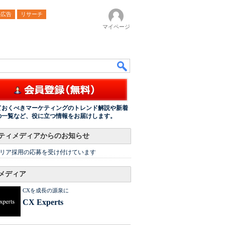
ル広告
リサーチ
マイページ
ておくべきマーケティングのトレンド解説や新着
の一覧など、役に立つ情報をお届けします。
ティメディアからのお知らせ
リア採用の応募を受け付けています
メディア
CXを成長の源泉に
CX Experts