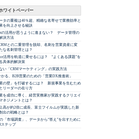
ホワイトペーパー
ータの重複は40％超、精緻な名寄せで業務効率と
果を向上させる秘訣
Spotの活用が思うように進まない？ データ管理の
解決方法
やCRMとの二重管理を脱却、名刺を営業資産に変
たな名刺管理とは？
sforce活用を軌道に乗せるには？ “よくある課題”を
る具体的解決策
ない「CRMマーケティング」の実践方法
分かる、B2B営業のための「営業DX推進術」
業の壁」を打破するには？ 新規事業を生むため
とリーダーの在り方
業を成功に導く、経営実務家が実践するクリエイ
マネジメントとは？
上高が約2倍に成長、富士フイルムが実践した新
創出の戦略とは？
代の「市場調査」、データから“答え”を出すために
3ステップ