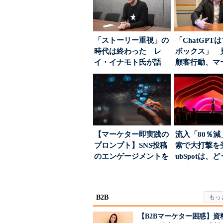
「ストーリー重視」の
「ChatGPT
時代は終わった レ
ボックス」 
イ・イナモト氏が語
顧客行動、マ
る、信頼を軸にしたブ
に残された打ち.
ラン...
【マーケター即実践の
流入「80％減
プロンプト】SNS投稿
索で大打撃を
のエンゲージメントを
ubSpotは、
高めるAI活用、ポ...
て“未来の顧...
B2B
【B2Bマーケター困惑】資