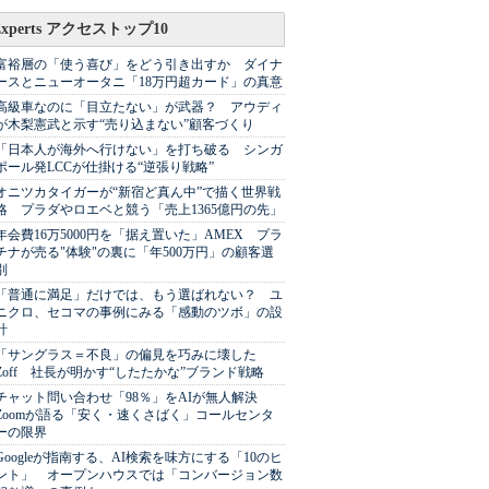
Experts アクセストップ10
富裕層の「使う喜び」をどう引き出すか ダイナ
ースとニューオータニ「18万円超カード」の真意
高級車なのに「目立たない」が武器？ アウディ
が木梨憲武と示す“売り込まない”顧客づくり
「日本人が海外へ行けない」を打ち破る シンガ
ポール発LCCが仕掛ける“逆張り戦略”
オニツカタイガーが“新宿ど真ん中”で描く世界戦
略 プラダやロエベと競う「売上1365億円の先」
年会費16万5000円を「据え置いた」AMEX プラ
チナが売る"体験"の裏に「年500万円」の顧客選
別
「普通に満足」だけでは、もう選ばれない？ ユ
ニクロ、セコマの事例にみる「感動のツボ」の設
計
「サングラス＝不良」の偏見を巧みに壊した
Zoff 社長が明かす“したたかな”ブランド戦略
チャット問い合わせ「98％」をAIが無人解決
Zoomが語る「安く・速くさばく」コールセンタ
ーの限界
Googleが指南する、AI検索を味方にする「10のヒ
ント」 オープンハウスでは「コンバージョン数