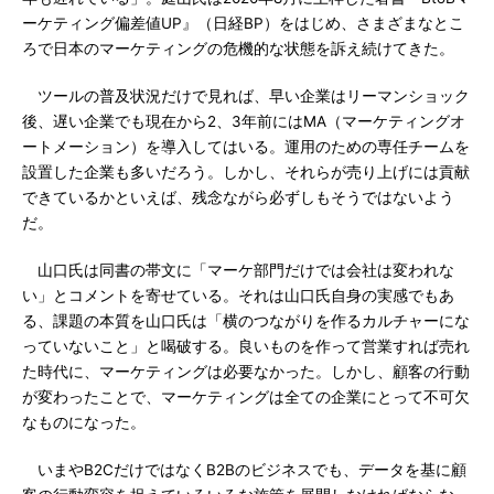
ーケティング偏差値UP』（日経BP）をはじめ、さまざまなとこ
ろで日本のマーケティングの危機的な状態を訴え続けてきた。
ツールの普及状況だけで見れば、早い企業はリーマンショック
後、遅い企業でも現在から2、3年前にはMA（マーケティングオ
ートメーション）を導入してはいる。運用のための専任チームを
設置した企業も多いだろう。しかし、それらが売り上げには貢献
できているかといえば、残念ながら必ずしもそうではないよう
だ。
山口氏は同書の帯文に「マーケ部門だけでは会社は変われな
い」とコメントを寄せている。それは山口氏自身の実感でもあ
る、課題の本質を山口氏は「横のつながりを作るカルチャーにな
っていないこと」と喝破する。良いものを作って営業すれば売れ
た時代に、マーケティングは必要なかった。しかし、顧客の行動
が変わったことで、マーケティングは全ての企業にとって不可欠
なものになった。
いまやB2CだけではなくB2Bのビジネスでも、データを基に顧