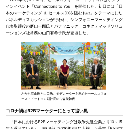
インイベント「Connections to You」を開催した。初日には「日
本のマーケティング ＆ セールスDXを阻むもの」をテーマにした
パネルディスカッションが行われ、シンフォニーマーケティング
代表取締役の庭山一郎氏とパナソニック コネクティッドソリュ
ーションズ社常務の山口有希子氏が登壇した。
左から庭山氏と山口氏、モデレーターを務めたセールスフォ
ース・ドットコム副社長の古森茂幹氏
コロナ禍はB2Bマーケターにとって追い風
「日本におけるB2Bマーケティングは欧米先進企業より10～15
年も遅れている」。庭山氏は2020年8月に上梓した著書『BtoBマ