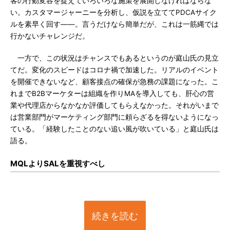
客の行動変容を捉えていろいろな施策を展開しなければならな
い。カスタマージャーニーを分析し、仮説を立ててPDCAサイク
ルを素早く回す――。言うだけなら簡単だが、これは一筋縄では
行かないチャレンジだ。
一方で、この状況はチャンスでもあるというのが庭山氏の見立
てだ。変化のスピードはコロナ禍で加速した。リアルのイベント
を開催できないなど、顧客接点の確保が急務の課題になった。こ
れまでB2Bマーケターは組織を作りMAを導入しても、肝心の営
業や代理店からなかなか評価してもらえなかった。それがいまで
は営業部門がマーケティング部門に頼らざるを得ないようになっ
ている。「経験したことのない追い風が吹いている」と庭山氏は
語る。
MQLよりSALを重視すべし
続きを読む