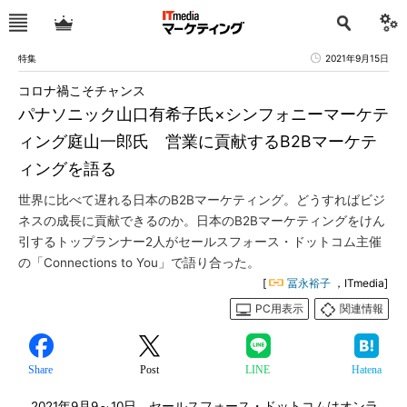
特集
2021年9月15日
コロナ禍こそチャンス
パナソニック山口有希子氏×シンフォニーマーケテ
ィング庭山一郎氏 営業に貢献するB2Bマーケテ
ィングを語る
世界に比べて遅れる日本のB2Bマーケティング。どうすればビジ
ネスの成長に貢献できるのか。日本のB2Bマーケティングをけん
引するトップランナー2人がセールスフォース・ドットコム主催
の「Connections to You」で語り合った。
[
冨永裕子
，ITmedia]
PC用表示
関連情報
Share
Post
LINE
Hatena
2021年9月9～10日、セールスフォース・ドットコムはオンラ