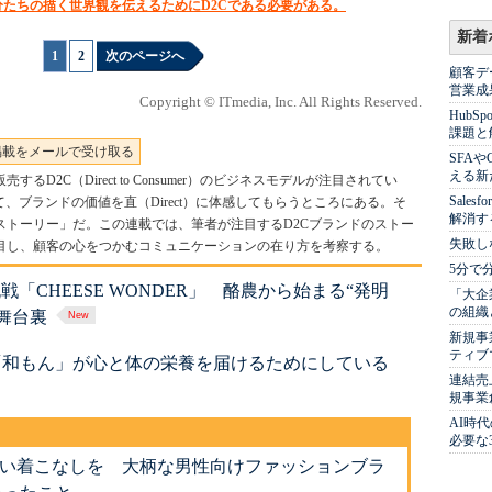
たちの描く世界観を伝えるためにD2Cである必要がある。
新着
1
|
2
次のページへ
顧客デ
営業成
Copyright © ITmedia, Inc. All Rights Reserved.
Hub
課題と
掲載をメールで受け取る
SFA
える新
2C（Direct to Consumer）のビジネスモデルが注目されてい
Sale
、ブランドの価値を直（Direct）に体感してもらうところにある。そ
解消す
ストーリー」だ。この連載では、筆者が注目するD2Cブランドのストー
失敗し
目し、顧客の心をつかむコミュニケーションの在り方を考察する。
5分で
戦「CHEESE WONDER」 酪農から始まる“発明
「大企
の組織
舞台裏
新規事
ティブ
「和もん」が心と体の栄養を届けるためにしている
連結売
規事業
AI時
必要な
の良い着こなしを 大柄な男性向けファッションブラ