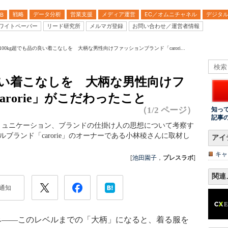
戦略
データ分析
営業支援
メディア運営
EC／オムニチャネル
デジタ
B
ワイトペーパー
リード研究所
メルマガ登録
お問い合わせ／運営者情報
100kg超でも品の良い着こなしを 大柄な男性向けファッションブランド「carori...
の良い着こなしを 大柄な男性向けフ
rorie」がこだわったこと
（1/2 ページ）
知っ
記事
ミュニケーション、ブランドの仕掛け人の思想について考察す
ブランド「carorie」のオーナーである小林稜さんに取材し
アイ
キャ
[
池田園子
，
プレスラボ
]
関連
通知
並み――このレベルまでの「大柄」になると、着る服を