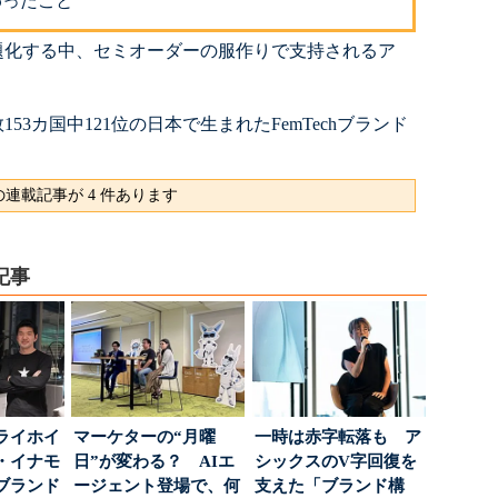
だわったこと
題化する中、セミオーダーの服作りで支持されるア
」
53カ国中121位の日本で生まれたFemTechブランド
連載記事が 4 件あります
記事
ライホイ
マーケターの“月曜
一時は赤字転落も ア
・イナモ
日”が変わる？ AIエ
シックスのV字回復を
ブランド
ージェント登場で、何
支えた「ブランド構