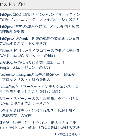
セストップ10
HubSpot CMOに聞いたインバウンドマーケティン
グの新フレームワーク「フライホイール」のこと
HubSpotが無料のCRMを強化、メール配信と広告
管理機能を提供
HubSpotとWeWork 世界の成長企業が新しい日常
で実践するスマートな働き方
VTuberを起用したライブコマースでモノは売れる
のか？ au PAY マーケットの挑戦
AIがあなたの代わりに企業へ電話……？
Google・AIエージェントの実力
FacebookとInstagramの広告品質強化へ Metaが
「ブロックリスト」対応を拡大
SimilarWebと「マーケットインテリジェンス」に
関するモヤモヤしたことを幹部に聞く
スマートスピーカーのスキル開発、今すぐ取り組
むために押さえておくべきこと
お金を払えばテレビに出られる？ 広報を狙う
「悪徳営業」の実態
LTVが「1.5倍」に ミツカン「腸活コミュニテ
ィ」が実証した、値上げ時代に選ばれ続ける方法
11～30位はこちら »