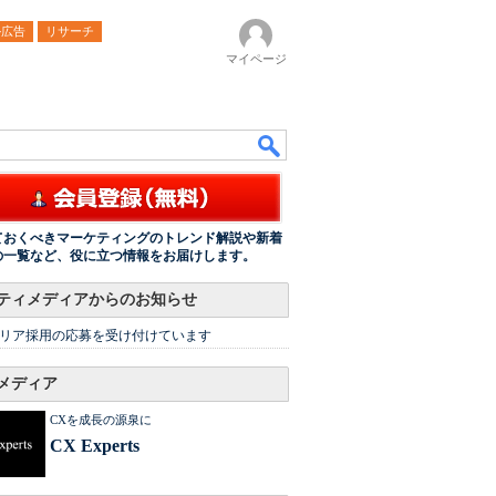
ル広告
リサーチ
マイページ
ておくべきマーケティングのトレンド解説や新着
の一覧など、役に立つ情報をお届けします。
ティメディアからのお知らせ
リア採用の応募を受け付けています
メディア
CXを成長の源泉に
CX Experts