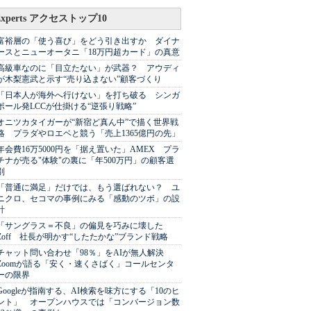
Experts アクセストップ10
富裕層の「使う喜び」をどう引き出すか ダイナ
ースとニューオータニ「18万円超カード」の真意
高級車なのに「目立たない」が武器？ アウディ
が木梨憲武と示す“売り込まない”顧客づくり
「日本人が海外へ行けない」を打ち破る シンガ
ポール発LCCが仕掛ける“逆張り戦略”
オニツカタイガーが“新宿ど真ん中”で描く世界戦
略 プラダやロエベと競う「売上1365億円の先」
年会費16万5000円を「据え置いた」AMEX プラ
チナが売る"体験"の裏に「年500万円」の顧客選
別
「普通に満足」だけでは、もう選ばれない？ ユ
ニクロ、セコマの事例にみる「感動のツボ」の設
計
「サングラス＝不良」の偏見を巧みに壊した
Zoff 社長が明かす“したたかな”ブランド戦略
チャット問い合わせ「98％」をAIが無人解決
Zoomが語る「安く・速くさばく」コールセンタ
ーの限界
Googleが指南する、AI検索を味方にする「10のヒ
ント」 オープンハウスでは「コンバージョン数