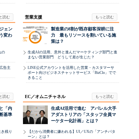
営業支援
ージェン
製造業の8割が既存顧客深耕に注
う変わ
力 最もリソースを割いている施
策は？
れの
生成AIの活用、意外と進んだマーケティング部門と進
まない営業部門 どうして差が生じた？
、広告主
LINE公式アカウントを活用した営業・カスタマーサ
ポート向けビジネスチャットサービス「BizClo」でで
きること
EC／オムニチャネル
と「内
生成AI活用で進む アパレル大手
断基準
アダストリアの「スタッフ全員マ
ーケター化計画」とは？
生き残り
【だから消費者に嫌われる】UI／UXの「アンチパタ
ーン」とは？