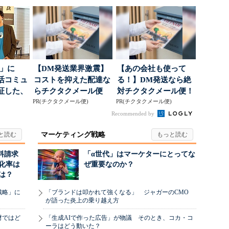
得るた
が起きるか
築」の考え方
5倍」に
【DM発送業界激震】
【あの会社も使って
活コミュ
コストを抑えた配達な
る！】DM発送なら絶
証した、
らチクタクメール便
対チクタクメール便！
...
PR(チクタクメール便)
PR(チクタクメール便)
Recommended by
マーケティング戦略
料請求
「α世代」はマーケターにとってな
化率は
ぜ重要なのか？
は？
戦略」に
「ブランドは叩かれて強くなる」 ジャガーのCMO
が語った炎上の乗り越え方
材ではど
「生成AIで作った広告」が物議 そのとき、コカ・コ
ーラはどう動いた？