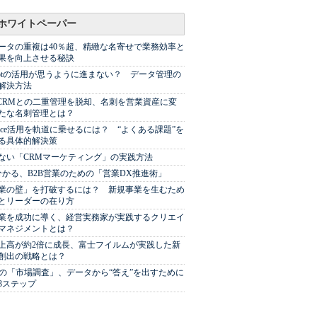
ホワイトペーパー
ータの重複は40％超、精緻な名寄せで業務効率と
果を向上させる秘訣
Spotの活用が思うように進まない？ データ管理の
解決方法
やCRMとの二重管理を脱却、名刺を営業資産に変
たな名刺管理とは？
sforce活用を軌道に乗せるには？ “よくある課題”を
る具体的解決策
ない「CRMマーケティング」の実践方法
分かる、B2B営業のための「営業DX推進術」
業の壁」を打破するには？ 新規事業を生むため
とリーダーの在り方
業を成功に導く、経営実務家が実践するクリエイ
マネジメントとは？
上高が約2倍に成長、富士フイルムが実践した新
創出の戦略とは？
代の「市場調査」、データから“答え”を出すために
3ステップ