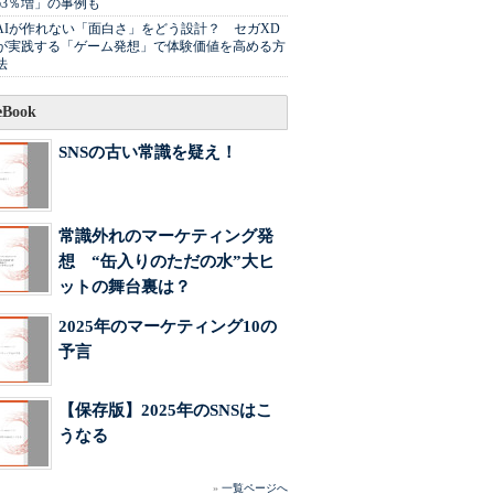
63％増」の事例も
AIが作れない「面白さ」をどう設計？ セガXD
が実践する「ゲーム発想」で体験価値を高める方
法
Book
SNSの古い常識を疑え！
常識外れのマーケティング発
想 “缶入りのただの水”大ヒ
ットの舞台裏は？
2025年のマーケティング10の
予言
【保存版】2025年のSNSはこ
うなる
»
一覧ページへ