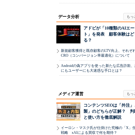
データ分析
アドビが「10種類のAIエ
ト」を発表 顧客体験はど
る？
新規顧客獲得と既存顧客のLTV向上、それぞ
CRO（コンバージョン率最適化）について
Androidの偽アプリを使った新たな広告詐欺
にもユーザーにも大迷惑な手口とは？
メディア運営
コンテンツSEOは「外注」
製」のどちらが正解？ 判
と使い方を徹底解説
イーロン・マスク氏が仕掛けた究極の「X」
戦略 xAIによる買収で何を期待？