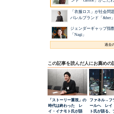
ンド「carorie」がこ
「衣服ロス」が社会問
パレルブランド「&her
ジェンダーギャップ指数1
「Nagi」
過去の
この記事を読んだ人にお薦めの
「ストーリー重視」の
ファネル→フ
時代は終わった レ
ールへ レイ
イ・イナモト氏が語
ト氏が語る、