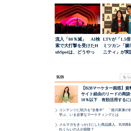
る、信頼を軸にしたブ
が「信頼」を
ラン...
め...
流入「80％減」 AI検
LTVが「1.
索で大打撃を受けたH
ミツカン「腸
ubSpotは、どうやっ
ニティ」が実
て“未来の顧...
値上げ時代に選ば
B2B
【B2Bマーケター困惑】資
サイト経由のリードの商談
10％以下 有効活用するに
コンテンツに戦力を“全集中” 「徳川家康の
学ぶ、いま必要なマーケティングとは
メルマガをきっかけにした商品購入、B2B商
れくらいの人が経験？