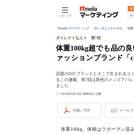
B2
ホ
メディア
ITmedia マーケティング
EC／オムニチャネル
体重
ダイレクトな人々 第7回
体重100kg超でも品
ァッションブランド「ca
話題のD2Cブランドとそこで生まれるコ
るこの連載。第7回は異色のメンズアパレル
ました。
2021年05月25日 08時00分 公開
印刷／PDF
メールで
体重100kg、体格はラガーマン