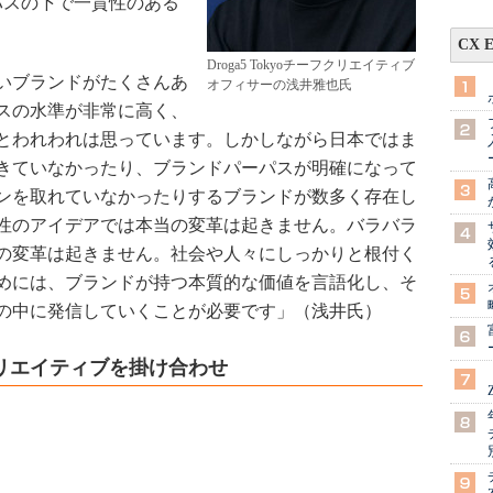
パスの下で一貫性のある
CX 
Droga5 Tokyoチーフクリエイティブ
いブランドがたくさんあ
オフィサーの浅井雅也氏
スの水準が非常に高く、
とわれわれは思っています。しかしながら日本ではま
きていなかったり、ブランドパーパスが明確になって
ンを取れていなかったりするブランドが数多く存在し
性のアイデアでは本当の変革は起きません。バラバラ
の変革は起きません。社会や人々にしっかりと根付く
めには、ブランドが持つ本質的な価値を言語化し、そ
の中に発信していくことが必要です」（浅井氏）
リエイティブを掛け合わせ