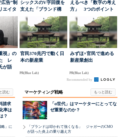
で広告”制
シックスのV字回復を
えるべき「数字の考え
リエイタ
支えた「ブランド構
方」 3つのポイント
要な役
築」の考え方
とは
重視」の
官民370兆円で動く日
みずほ×官民で進める
た レ
本の新産業
新産業創出
氏が語
PR(Blue Lab)
PR(Blue Lab)
にしたブ
Recommended by
マーケティング戦略
料請求
「α世代」はマーケターにとってな
化率は
ぜ重要なのか？
は？
戦略」に
「ブランドは叩かれて強くなる」 ジャガーのCMO
が語った炎上の乗り越え方