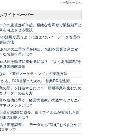
»
一覧ページへ
ホワイトペーパー
ータの重複は40％超、精緻な名寄せで業務効率と
果を向上させる秘訣
Spotの活用が思うように進まない？ データ管理の
解決方法
やCRMとの二重管理を脱却、名刺を営業資産に変
たな名刺管理とは？
sforce活用を軌道に乗せるには？ “よくある課題”を
る具体的解決策
ない「CRMマーケティング」の実践方法
分かる、B2B営業のための「営業DX推進術」
業の壁」を打破するには？ 新規事業を生むため
とリーダーの在り方
業を成功に導く、経営実務家が実践するクリエイ
マネジメントとは？
上高が約2倍に成長、富士フイルムが実践した新
創出の戦略とは？
代の「市場調査」、データから“答え”を出すために
3ステップ