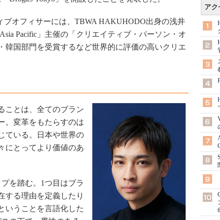
アク
ティブオフィサーには、TBWA HAKUHODO出身の浅井
Asia Pacific」主催の「クリエイティブ・パーソン・オ
本・韓国部門を受賞するなど世界的に評価の高いクリエ
ることは、全てのブラン
ー。変革をもたらすのは
じている。日本や世界の
々にとってより価値のあ
ップを踏む。1つ目はブラ
在する理由を定義したり
ということを言語化した