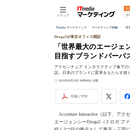
B2
ホ
メディア
ITmedia マーケティング
マーケティング戦略
「世
Droga5が東京オフィス開設
「世界最大のエージェ
目指すブランドパーパ
アクセンチュア インタラクティブ傘下のク
設。日本のブランドに変革をもたらす彼
2021年05月24日 06時00分 公開
印刷／PDF
Accenture Interactive
エージェンシーDroga5（ドロガ フ
続く3つ目の拠点として東京・三田に「D