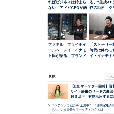
ればビジネスは始まら
る、“生成AI
ない アドビCEOが語
作の勘所 ク
った、AIエージ...
ーに残る「重
割...
ファネル→フライホイ
「ストーリー
ールへ レイ・イナモ
時代は終わっ
ト氏が語る、ブランド
イ・イナモト
が「信頼」を得るた
る、信頼を軸
め...
ラン...
B2B
【B2Bマーケター困惑】資
サイト経由のリードの商談
10％以下 有効活用するに
コンテンツに戦力を“全集中” 「徳川家康の
学ぶ、いま必要なマーケティングとは