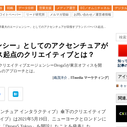
戦略
データ分析
営業支援
メディア運営
EC／オムニチャネル
デジタ
B
ワイトペーパー
リード研究所
メルマガ登録
お問い合わせ／運営者情報
界最大のエージェンシー」としてのアクセンチュアが目指すブランドパーパス起点...
ンシー」としてのアクセンチュアが
ス起点のクリエイティブとは？
知っ
リエイティブエージェンシーDroga5が東京オフィスを開
記事
らのアプローチとは。
アイ
[
織茂洋介
，
ITmedia マーケティング
]
キャ
関連
（以下、アクセンチュア インタラクティブ）傘下のクリエイティブ
ァイブ）は2021年5月19日、ニューヨークとロンドンに
roga5 Tokyo」を開設したことを発表した。