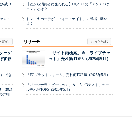
生き残り
【だから消費者に嫌われる】UI／UXの「アンチパタ
ーン」とは？
ヴァン・
ドン・キホーテが「フォートナイト」に登場 狙い
は？
リサーチ
リターゲ
「サイト内検索」＆「ライブチャ
ぼす影
ット」売れ筋TOP5（2025年5月）
」にでき
「ECプラットフォーム」売れ筋TOP10（2025年5月）
「パーソナライゼーション」＆「A／Bテスト」ツー
2024
ル売れ筋TOP5（2025年5月）
の詳細