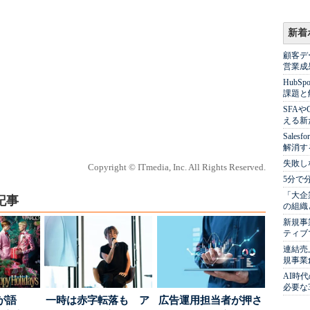
新着
顧客デ
営業成
Hub
課題と
SFA
える新
Sale
解消す
失敗し
Copyright © ITmedia, Inc. All Rights Reserved.
5分で
「大企
記事
の組織
新規事
ティブ
連結売
規事業
AI時
必要な
が語
一時は赤字転落も ア
広告運用担当者が押さ