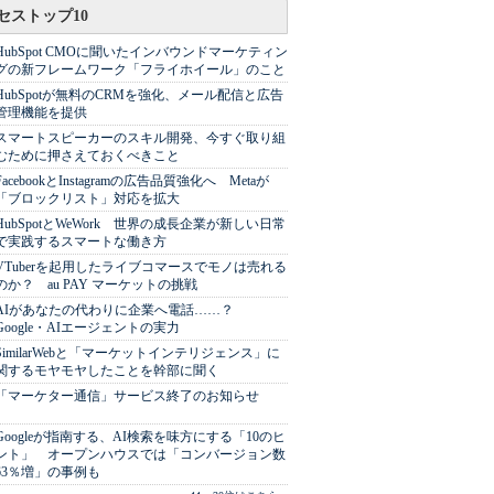
セストップ10
HubSpot CMOに聞いたインバウンドマーケティン
グの新フレームワーク「フライホイール」のこと
HubSpotが無料のCRMを強化、メール配信と広告
管理機能を提供
スマートスピーカーのスキル開発、今すぐ取り組
むために押さえておくべきこと
FacebookとInstagramの広告品質強化へ Metaが
「ブロックリスト」対応を拡大
HubSpotとWeWork 世界の成長企業が新しい日常
で実践するスマートな働き方
VTuberを起用したライブコマースでモノは売れる
のか？ au PAY マーケットの挑戦
AIがあなたの代わりに企業へ電話……？
Google・AIエージェントの実力
SimilarWebと「マーケットインテリジェンス」に
関するモヤモヤしたことを幹部に聞く
「マーケター通信」サービス終了のお知らせ
Googleが指南する、AI検索を味方にする「10のヒ
ント」 オープンハウスでは「コンバージョン数
63％増」の事例も