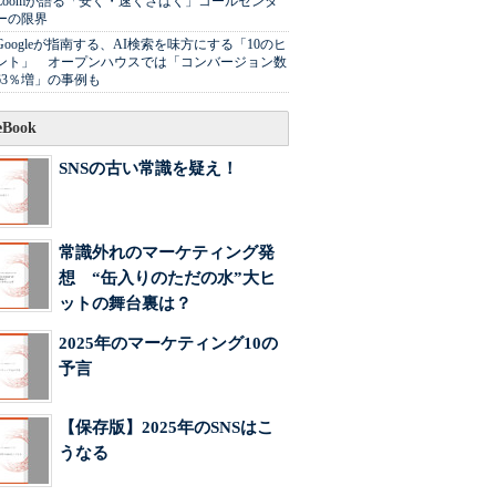
Zoomが語る「安く・速くさばく」コールセンタ
ーの限界
Googleが指南する、AI検索を味方にする「10のヒ
ント」 オープンハウスでは「コンバージョン数
63％増」の事例も
Book
SNSの古い常識を疑え！
常識外れのマーケティング発
想 “缶入りのただの水”大ヒ
ットの舞台裏は？
2025年のマーケティング10の
予言
【保存版】2025年のSNSはこ
うなる