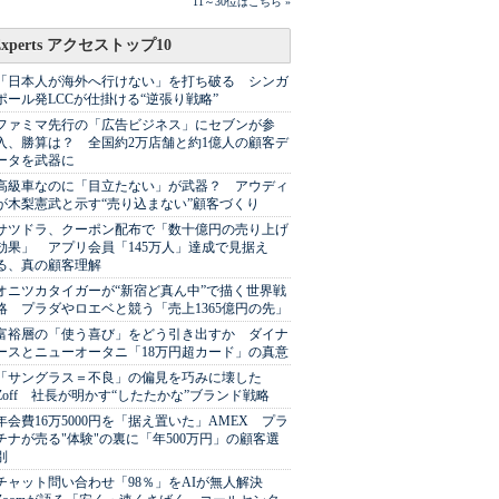
11～30位はこちら »
Experts アクセストップ10
「日本人が海外へ行けない」を打ち破る シンガ
ポール発LCCが仕掛ける“逆張り戦略”
ファミマ先行の「広告ビジネス」にセブンが参
入、勝算は？ 全国約2万店舗と約1億人の顧客デ
ータを武器に
高級車なのに「目立たない」が武器？ アウディ
が木梨憲武と示す“売り込まない”顧客づくり
サツドラ、クーポン配布で「数十億円の売り上げ
効果」 アプリ会員「145万人」達成で見据え
る、真の顧客理解
オニツカタイガーが“新宿ど真ん中”で描く世界戦
略 プラダやロエベと競う「売上1365億円の先」
富裕層の「使う喜び」をどう引き出すか ダイナ
ースとニューオータニ「18万円超カード」の真意
「サングラス＝不良」の偏見を巧みに壊した
Zoff 社長が明かす“したたかな”ブランド戦略
年会費16万5000円を「据え置いた」AMEX プラ
チナが売る"体験"の裏に「年500万円」の顧客選
別
チャット問い合わせ「98％」をAIが無人解決