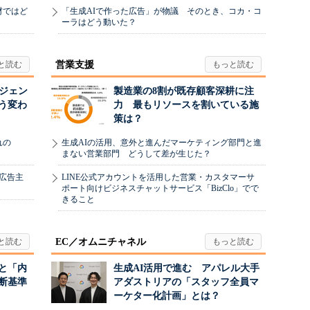
材ではど
「生成AIで作った広告」が物議 そのとき、コカ・コ
ーラはどう動いた？
営業支援
ージェン
製造業の8割が既存顧客深耕に注
う変わ
力 最もリソースを割いている施
策は？
れの
生成AIの活用、意外と進んだマーケティング部門と進
まない営業部門 どうして差が生じた？
、広告主
LINE公式アカウントを活用した営業・カスタマーサ
ポート向けビジネスチャットサービス「BizClo」でで
きること
EC／オムニチャネル
と「内
生成AI活用で進む アパレル大手
断基準
アダストリアの「スタッフ全員マ
ーケター化計画」とは？