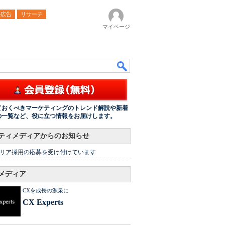
ル広告
リサーチ
マイページ
ておくべきマーケティングのトレンド解説や新着
の一覧など、役に立つ情報をお届けします。
ティメディアからのお知らせ
リア採用の応募を受け付けています
メディア
CXを成長の源泉に
CX Experts