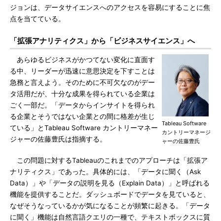
ジョンは、データサイエンスへのアクセスを容易にすることに焦
点を当てている。
「拡張アナリティクス」から「ビジネスサイエンス」へ
あらゆるビジネスがかつてない変化に直面す
る中、リーダーが迅速に意思決定を下すことは
急務と言えよう。そのために不可欠なのがデー
タ活用だが、十分な成果を得られている企業は
ごく一部だ。「データからインサイトを得られ
る企業とそうではない企業との間に格差が生じ
Tableau Software
ている」とTableau Software カントリーマネー
カントリーマネージ
ジャーの佐藤豊氏は指摘する。
ャーの佐藤豊氏
この問題に対するTableauのこれまでのアプローチは「拡張ア
ナリティクス」であった。具体的には、「データに聞く（Ask
Data）」や「データの説明を見る（Explain Data）」と呼ばれる
機能を提供することだ。ダッシュボードでデータを見ていると、
なぜそうなっているかが気になることが頻繁に起きる。「データ
に聞く」機能は自然言語クエリの一種で、テキストボックスに質