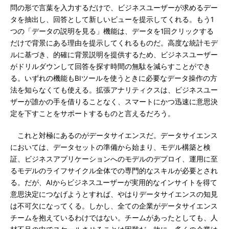
問の形で言葉を入力するだけで、ビジネスユーザーが求めるデー
タを抽出し、回答として新しいビューを提示してくれる。もう1
つの「データの説明を見る」機能は、データを1回クリックする
だけで背景にある理由を提示してくれるものだ。高度な統計モデ
ルに基づき、的確に背景説明を提供するため、ビジネスユーザー
がドリルダウンして回答を探す時間の無駄を減らすことができ
る。いずれの機能もBIツールを使うときに必要なデータ操作の方
法を知らなくても使える。拡張アナリティクスは、ビジネスユー
ザーが誰かの手を借りることなく、スマートにかつ迅速に意思決
定を下すことをサポートするものと言えるだろう。
これと対極にあるのがデータサイエンスだ。データサイエンス
においては、データセットの準備から始まり、モデル構築と検
証、ビジネスアプリケーションへのモデルのデプロイ、運用に至
るモデルのライフサイクル全体での専門的なスキルが必要とされ
る。だが、AIからビジネスユーザーが実用的なインサイトを得て
意思決定につなげようとすれば、やはりデータサイエンスの知見
は不可欠になってくる。しかし、全ての企業がデータサイエンス
チームを抱えているわけではない。チームがあったとしても、人