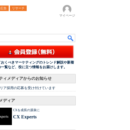
ル広告
リサーチ
マイページ
ておくべきマーケティングのトレンド解説や新着
の一覧など、役に立つ情報をお届けします。
ティメディアからのお知らせ
リア採用の応募を受け付けています
メディア
CXを成長の源泉に
CX Experts