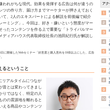
嫌われがちな現代。効果を発揮する広告は何が違うの
アク
ンツの作り方、届け方までマーケターが押さえておく
いて、2人のエキスパートによる解説を前後編で紹介
レーミング」。今回は、好き・嫌いという態度がマー
そったコンテンツを作る上で重要な「トライバルマー
メディアハウス代表取締役社長の池田紀行氏が解説し
月6日に開催したWebセミナー「好意度と購入意向を10倍以上にした、広告
す。
えるということ
にリアルタイムにつなが
が昔とは変わってきまし
かりではなく、特定の人
ものの震源地を離れると
いえる商品やコンテンツ