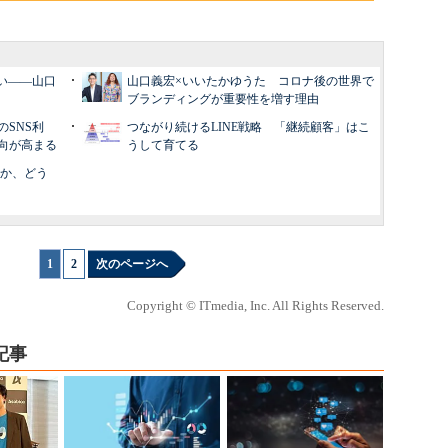
い――山口
山口義宏×いいたかゆうた コロナ後の世界で
ブランディングが重要性を増す理由
SNS利
つながり続けるLINE戦略 「継続顧客」はこ
向が高まる
うして育てる
のか、どう
1
|
2
次のページへ
Copyright © ITmedia, Inc. All Rights Reserved.
記事