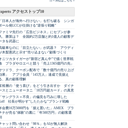
11～30位はこちら »
Experts アクセストップ10
「日本人が海外へ行けない」を打ち破る シンガ
ポール発LCCが仕掛ける“逆張り戦略”
ファミマ先行の「広告ビジネス」にセブンが参
入、勝算は？ 全国約2万店舗と約1億人の顧客デ
ータを武器に
高級車なのに「目立たない」が武器？ アウディ
が木梨憲武と示す“売り込まない”顧客づくり
オニツカタイガーが“新宿ど真ん中”で描く世界戦
略 プラダやロエベと競う「売上1365億円の先」
サツドラ、クーポン配布で「数十億円の売り上げ
効果」 アプリ会員「145万人」達成で見据え
る、真の顧客理解
富裕層の「使う喜び」をどう引き出すか ダイナ
ースとニューオータニ「18万円超カード」の真意
「サングラス＝不良」の偏見を巧みに壊した
Zoff 社長が明かす“したたかな”ブランド戦略
年会費16万5000円を「据え置いた」AMEX プラ
チナが売る"体験"の裏に「年500万円」の顧客選
別
チャット問い合わせ「98％」をAIが無人解決