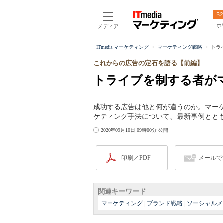
B2
ホ
メディア
ITmedia マーケティング
マーケティング戦略
トラ
これからの広告の定石を語る【前編】
トライブを制する者が
成功する広告は他と何が違うのか。マー
ケティング手法について、最新事例とと
2020年09月10日 09時00分 公開
印刷／PDF
メールで
関連キーワード
マーケティング
|
ブランド戦略
|
ソーシャルメ