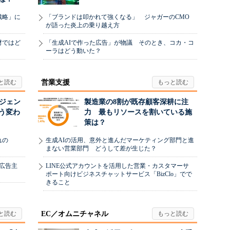
戦略」に
「ブランドは叩かれて強くなる」 ジャガーのCMO
が語った炎上の乗り越え方
材ではど
「生成AIで作った広告」が物議 そのとき、コカ・コ
ーラはどう動いた？
営業支援
ージェン
製造業の8割が既存顧客深耕に注
う変わ
力 最もリソースを割いている施
策は？
れの
生成AIの活用、意外と進んだマーケティング部門と進
まない営業部門 どうして差が生じた？
、広告主
LINE公式アカウントを活用した営業・カスタマーサ
ポート向けビジネスチャットサービス「BizClo」でで
きること
EC／オムニチャネル