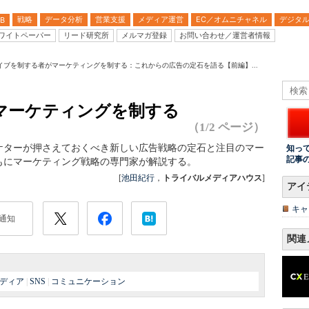
戦略
データ分析
営業支援
メディア運営
EC／オムニチャネル
デジタ
B
ワイトペーパー
リード研究所
メルマガ登録
お問い合わせ／運営者情報
イブを制する者がマーケティングを制する：これからの広告の定石を語る【前編】...
マーケティングを制する
（1/2 ページ）
ケターが押さえておくべき新しい広告戦略の定石と注目のマー
知っ
記事
もにマーケティング戦略の専門家が解説する。
[
池田紀行
，
トライバルメディアハウス
]
アイ
キャ
通知
関連
ディア
|
SNS
|
コミュニケーション