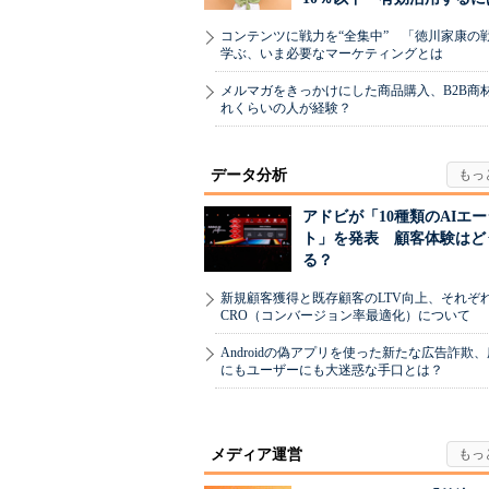
コンテンツに戦力を“全集中” 「徳川家康の
学ぶ、いま必要なマーケティングとは
メルマガをきっかけにした商品購入、B2B商
れくらいの人が経験？
データ分析
アドビが「10種類のAIエ
ト」を発表 顧客体験はど
る？
新規顧客獲得と既存顧客のLTV向上、それぞ
CRO（コンバージョン率最適化）について
Androidの偽アプリを使った新たな広告詐欺
にもユーザーにも大迷惑な手口とは？
メディア運営