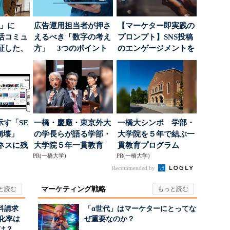
5倍」に
広告運用担当者が押さ
【マーケター即実践の
活コミュ
えるべき「数字の考え
プロンプト】SNS投稿
証した、
方」 3つのポイント
のエンゲージメントを
...
とは
高めるAI活用、ポ...
示す「SE
一橋・慶應・東京外大
一橋大シンポ 学部・
の崩壊」
の学長らが語る学部・
大学院を５年で結ぶ一
ネスに残
大学院５年一貫教育
貫教育プログラム
..
PR(一橋大学)
PR(一橋大学)
Recommended by
マーケティング戦略
料請求
「α世代」はマーケターにとってな
化率は
ぜ重要なのか？
は？