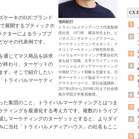
CX 
ケーキのD2Cブランド
池田紀行
と大阪で展開するブティックホ
トライバルメディアハウス代表取締
役社長 1973年、横浜市生まれ。ビ
キャラクターによるラッププ
ジネスコンサルティングファーム、
どがその代表例です。
マーケティングコンサルタント、ク
チコミマーケティング研究所所長、
バイラルマーケティング専業会社代
を通じてマス商品を訴求
表を経て現職。大手クライアントの
が終わり、ターゲットの
ソーシャルメディアマーケティング
ます。そこで紹介したい
や熱狂ブランド戦略を支援する。日
本マーケティング協会マーケティン
「トライバルマーケティ
グマスターコース、宣伝会議講師。
2017年4月から2019年3月まで社会情
報大学院大学客員教授。
った集団のこと。トライバルマーケティングとはつま
ケティングを最適化する考え方です。複数のトライブ
成しマーケティングのターゲットとすると、よりダイ
みに当社「トライバルメディアハウス」の社名もここ