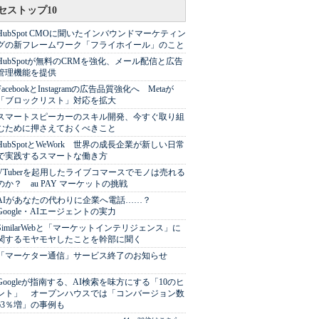
セストップ10
HubSpot CMOに聞いたインバウンドマーケティン
グの新フレームワーク「フライホイール」のこと
HubSpotが無料のCRMを強化、メール配信と広告
管理機能を提供
FacebookとInstagramの広告品質強化へ Metaが
「ブロックリスト」対応を拡大
スマートスピーカーのスキル開発、今すぐ取り組
むために押さえておくべきこと
HubSpotとWeWork 世界の成長企業が新しい日常
で実践するスマートな働き方
VTuberを起用したライブコマースでモノは売れる
のか？ au PAY マーケットの挑戦
AIがあなたの代わりに企業へ電話……？
Google・AIエージェントの実力
SimilarWebと「マーケットインテリジェンス」に
関するモヤモヤしたことを幹部に聞く
「マーケター通信」サービス終了のお知らせ
Googleが指南する、AI検索を味方にする「10のヒ
ント」 オープンハウスでは「コンバージョン数
63％増」の事例も