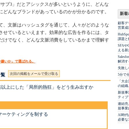
「#サブ3」だとアシックスが多いというように、どんな
にどんなブランドがあっているのかが分かるのです。
新着
顧客デ
て、文脈はハッシュタグを通じて、人々がどのような
営業成
させているといえます。効果的な広告を作るには、タ
Hub
課題と
だけでなく、どんな文脈消費をしているかまで理解す
SFA
える新
Sale
か嫌いか」で選ばれる。
解消す
失敗し
次回の掲載をメールで受け取る
一覧
5分で
「大企
の組織
倍以上にした「局所的熱狂」をどう生み出すか
新規事
ティブ
連結売
規事業
マーケティングを制する
AI時
必要な