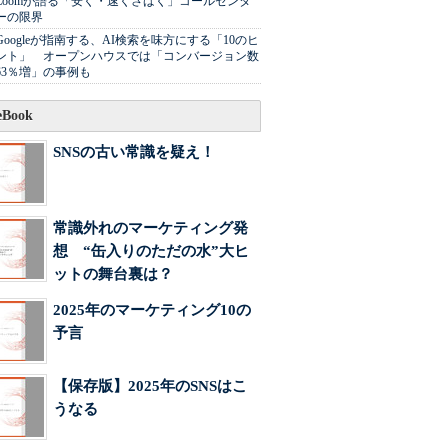
Zoomが語る「安く・速くさばく」コールセンタ
ーの限界
Googleが指南する、AI検索を味方にする「10のヒ
ント」 オープンハウスでは「コンバージョン数
63％増」の事例も
Book
SNSの古い常識を疑え！
常識外れのマーケティング発
想 “缶入りのただの水”大ヒ
ットの舞台裏は？
2025年のマーケティング10の
予言
【保存版】2025年のSNSはこ
うなる