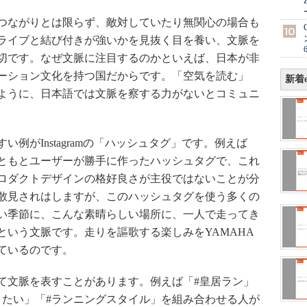
つながりとは限らず、敵対していたり無関心の場合も
ライブと結び付きが強いかを見抜く目を養い、文脈を
切です。なぜ文脈に注目するのかといえば、日本が非
ーション文化を持つ国だからです。「空気を読む」
新着e
ように、日本語では文脈を察する力がないとコミュニ
がInstagramの「ハッシュタグ」です。例えば
ともとユーザーが勝手に作ったハッシュタグで、これ
ロダクトデザインの格好良さが主役ではないことが分
散見されはしますが、このハッシュタグを使う多くの
い季節に、こんな素晴らしい場所に、一人で走ってき
という文脈です。走りを謳歌する楽しみをYAMAHA
ているのです。
文脈を表すことがあります。例えば「#皇居ラン」
りたい」「#ランニングスタイル」を組み合わせる人が