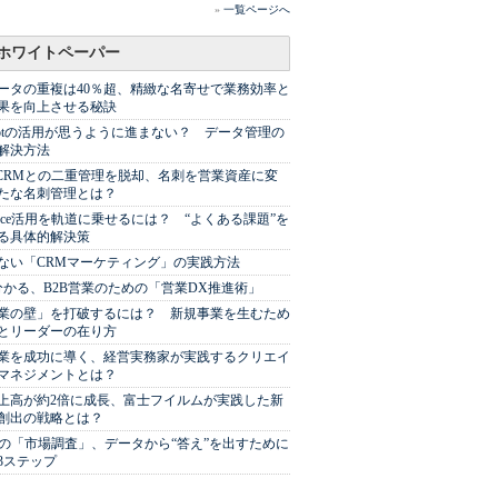
»
一覧ページへ
ホワイトペーパー
ータの重複は40％超、精緻な名寄せで業務効率と
果を向上させる秘訣
Spotの活用が思うように進まない？ データ管理の
解決方法
やCRMとの二重管理を脱却、名刺を営業資産に変
たな名刺管理とは？
sforce活用を軌道に乗せるには？ “よくある課題”を
る具体的解決策
ない「CRMマーケティング」の実践方法
分かる、B2B営業のための「営業DX推進術」
業の壁」を打破するには？ 新規事業を生むため
とリーダーの在り方
業を成功に導く、経営実務家が実践するクリエイ
マネジメントとは？
上高が約2倍に成長、富士フイルムが実践した新
創出の戦略とは？
代の「市場調査」、データから“答え”を出すために
3ステップ