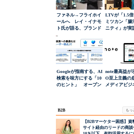
ファネル→フライホイ
LTVが「1.
ールへ レイ・イナモ
ミツカン「腸
ト氏が語る、ブランド
ニティ」が実
が「信頼」を得るた
値上げ時代に選ば
め...
Googleが指南する、AI
note最高益が
検索を味方にする「10
O至上主義
のヒント」 オープン
メディアビジ
ハウスでは...
された“勝ち筋.
B2B
【B2Bマーケター困惑】資
サイト経由のリードの商談
10％以下 有効活用するに