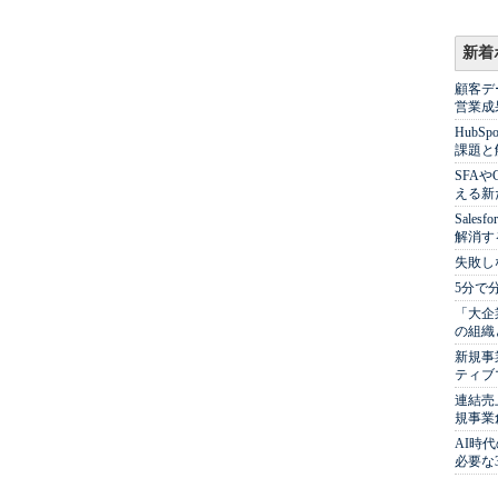
新着
顧客デ
営業成
Hub
課題と
SFA
える新
Sale
解消す
失敗し
5分で
「大企
の組織
新規事
ティブ
連結売
規事業
AI時
必要な