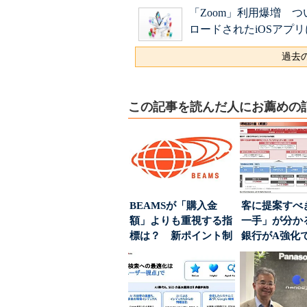
「Zoom」利用爆増 つい
ロードされたiOSアプリ
過去の
この記事を読んだ人にお薦めの
BEAMSが「購入金
客に提案すべ
額」よりも重視する指
一手」が分か
標は？ 新ポイント制
銀行がA強化
度の狙い
る“One to On..