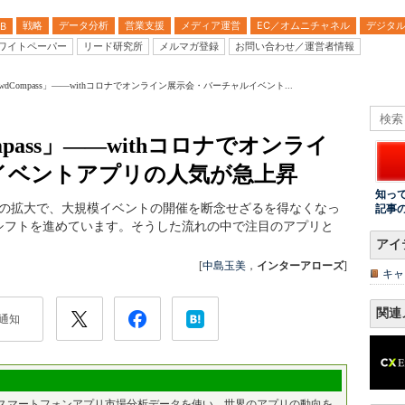
戦略
データ分析
営業支援
メディア運営
EC／オムニチャネル
デジタ
B
ワイトペーパー
リード研究所
メルマガ登録
お問い合わせ／運営者情報
rowdCompass」――withコロナでオンライン展示会・バーチャルイベント...
ompass」――withコロナでオンライ
イベントアプリの人気が急上昇
知っ
9）の拡大で、大規模イベントの開催を断念せざるを得なくなっ
記事
シフトを進めています。そうした流れの中で注目のアプリと
アイ
[
中島玉美
，
インターアローズ
]
キャ
関連
通知
oridataのスマートフォンアプリ市場分析データを使い、世界のアプリの動向を