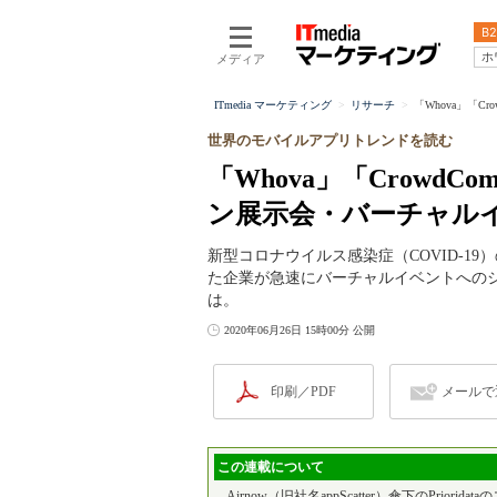
B2
ホ
メディア
ITmedia マーケティング
リサーチ
「Whova」「C
世界のモバイルアプリトレンドを読む
「Whova」「CrowdC
ン展示会・バーチャル
新型コロナウイルス感染症（COVID-1
た企業が急速にバーチャルイベントへの
は。
2020年06月26日 15時00分 公開
印刷／PDF
メールで
この連載について
Airnow（旧社名appScatter）傘下のPri