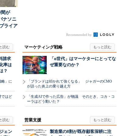
時間が
パナソニ
アプライア
o...
Recommended by
マーケティング戦略
料請求
「α世代」はマーケターにとってな
化率は
ぜ重要なのか？
は？
戦略」に
「ブランドは叩かれて強くなる」 ジャガーのCMO
が語った炎上の乗り越え方
材ではど
「生成AIで作った広告」が物議 そのとき、コカ・コ
ーラはどう動いた？
営業支援
ージェン
製造業の8割が既存顧客深耕に注