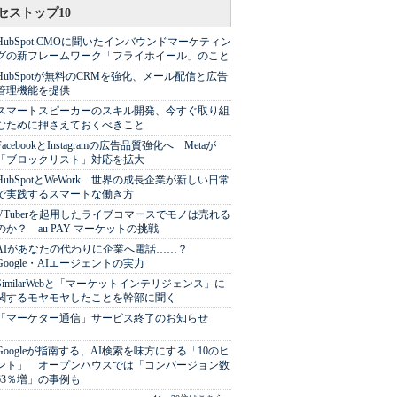
セストップ10
HubSpot CMOに聞いたインバウンドマーケティン
グの新フレームワーク「フライホイール」のこと
HubSpotが無料のCRMを強化、メール配信と広告
管理機能を提供
スマートスピーカーのスキル開発、今すぐ取り組
むために押さえておくべきこと
FacebookとInstagramの広告品質強化へ Metaが
「ブロックリスト」対応を拡大
HubSpotとWeWork 世界の成長企業が新しい日常
で実践するスマートな働き方
VTuberを起用したライブコマースでモノは売れる
のか？ au PAY マーケットの挑戦
AIがあなたの代わりに企業へ電話……？
Google・AIエージェントの実力
SimilarWebと「マーケットインテリジェンス」に
関するモヤモヤしたことを幹部に聞く
「マーケター通信」サービス終了のお知らせ
Googleが指南する、AI検索を味方にする「10のヒ
ント」 オープンハウスでは「コンバージョン数
63％増」の事例も