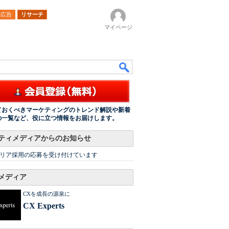
ル広告
リサーチ
マイページ
ておくべきマーケティングのトレンド解説や新着
の一覧など、役に立つ情報をお届けします。
ティメディアからのお知らせ
リア採用の応募を受け付けています
メディア
CXを成長の源泉に
CX Experts