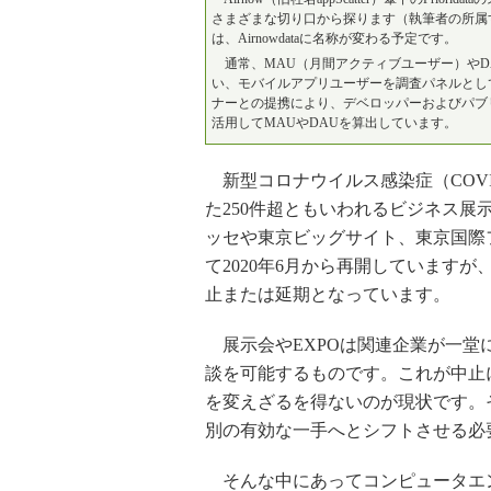
さまざまな切り口から探ります（執筆者の所属するイ
は、Airnowdataに名称が変わる予定です。
通常、MAU（月間アクティブユーザー）やD
い、モバイルアプリユーザーを調査パネルとして推定値
ナーとの提携により、デベロッパーおよびパブ
活用してMAUやDAUを算出しています。
新型コロナウイルス感染症（COVID
た250件超ともいわれるビジネス展
ッセや東京ビッグサイト、東京国際
て2020年6月から再開していますが
止または延期となっています。
展示会やEXPOは関連企業が一堂
談を可能するものです。これが中止
を変えざるを得ないのが現状です。
別の有効な一手へとシフトさせる必
そんな中にあってコンピュータエンタ