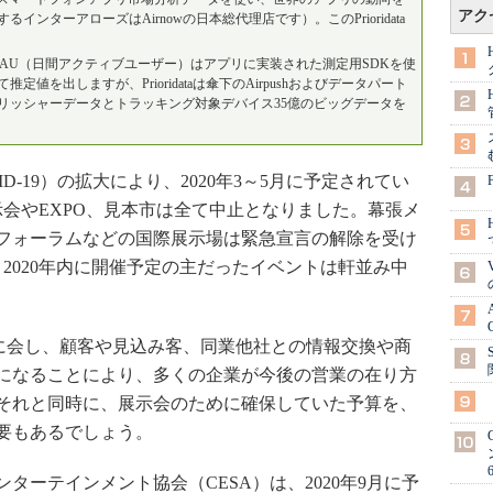
アク
ンターアローズはAirnowの日本総代理店です）。このPrioridata
AU（日間アクティブユーザー）はアプリに実装された測定用SDKを使
を出しますが、Prioridataは傘下のAirpushおよびデータパート
リッシャーデータとトラッキング対象デバイス35億のビッグデータを
-19）の拡大により、2020年3～5月に予定されてい
示会やEXPO、見本市は全て中止となりました。幕張メ
フォーラムなどの国際展示場は緊急宣言の解除を受け
、2020年内に開催予定の主だったイベントは軒並み中
に会し、顧客や見込み客、同業他社との情報交換や商
になることにより、多くの企業が今後の営業の在り方
それと同時に、展示会のために確保していた予算を、
要もあるでしょう。
ーテインメント協会（CESA）は、2020年9月に予