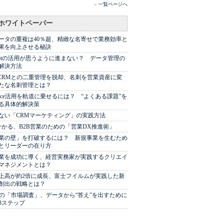
»
一覧ページへ
ホワイトペーパー
ータの重複は40％超、精緻な名寄せで業務効率と
果を向上させる秘訣
Spotの活用が思うように進まない？ データ管理の
解決方法
やCRMとの二重管理を脱却、名刺を営業資産に変
たな名刺管理とは？
sforce活用を軌道に乗せるには？ “よくある課題”を
る具体的解決策
ない「CRMマーケティング」の実践方法
分かる、B2B営業のための「営業DX推進術」
業の壁」を打破するには？ 新規事業を生むため
とリーダーの在り方
業を成功に導く、経営実務家が実践するクリエイ
マネジメントとは？
上高が約2倍に成長、富士フイルムが実践した新
創出の戦略とは？
代の「市場調査」、データから“答え”を出すために
3ステップ