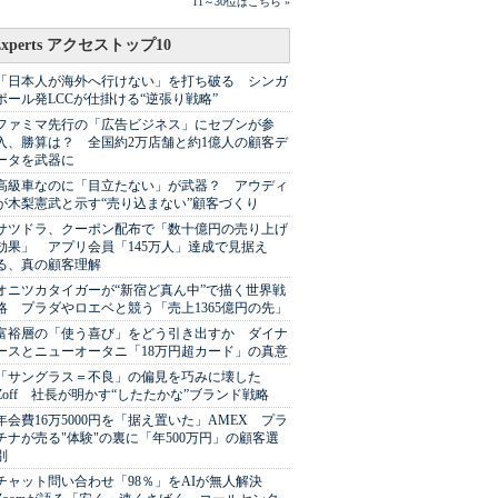
11～30位はこちら »
Experts アクセストップ10
「日本人が海外へ行けない」を打ち破る シンガ
ポール発LCCが仕掛ける“逆張り戦略”
ファミマ先行の「広告ビジネス」にセブンが参
入、勝算は？ 全国約2万店舗と約1億人の顧客デ
ータを武器に
高級車なのに「目立たない」が武器？ アウディ
が木梨憲武と示す“売り込まない”顧客づくり
サツドラ、クーポン配布で「数十億円の売り上げ
効果」 アプリ会員「145万人」達成で見据え
る、真の顧客理解
オニツカタイガーが“新宿ど真ん中”で描く世界戦
略 プラダやロエベと競う「売上1365億円の先」
富裕層の「使う喜び」をどう引き出すか ダイナ
ースとニューオータニ「18万円超カード」の真意
「サングラス＝不良」の偏見を巧みに壊した
Zoff 社長が明かす“したたかな”ブランド戦略
年会費16万5000円を「据え置いた」AMEX プラ
チナが売る"体験"の裏に「年500万円」の顧客選
別
チャット問い合わせ「98％」をAIが無人解決