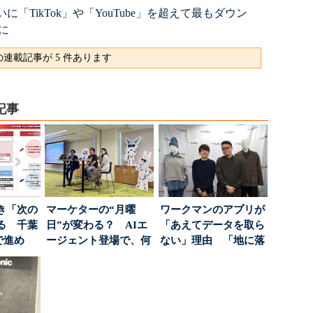
に「TikTok」や「YouTube」を超えて最もダウン
に
連載記事が 5 件あります
記事
き「次の
マーケターの“月曜
ワークマンのアプリが
る 千葉
日”が変わる？ AIエ
「あえてデータを取ら
で進め
ージェント登場で、何
ない」理由 「地に落
.
が起きるか
ちた顧客満足度」を
引...