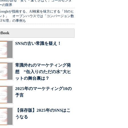
Zoomが語る「安く・速くさばく」コールセンタ
ーの限界
Googleが指南する、AI検索を味方にする「10のヒ
ント」 オープンハウスでは「コンバージョン数
63％増」の事例も
Book
SNSの古い常識を疑え！
常識外れのマーケティング発
想 “缶入りのただの水”大ヒ
ットの舞台裏は？
2025年のマーケティング10の
予言
【保存版】2025年のSNSはこ
うなる