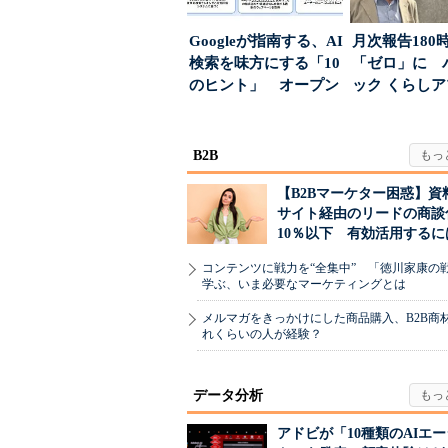
Googleが指南する、AI
月次報告180
検索を味方にする「10
「ゼロ」に 
のヒント」 オープン
ック くらし
ハウスでは...
ンス社が挑んだV
B2B
【B2Bマーケター困惑】資
サイト経由のリードの商談
10％以下 有効活用するに
コンテンツに戦力を“全集中” 「徳川家康の
学ぶ、いま必要なマーケティングとは
メルマガをきっかけにした商品購入、B2B商
れくらいの人が経験？
データ分析
アドビが「10種類のAIエ