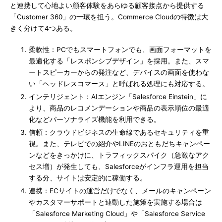
と連携して心地よい顧客体験をあらゆる顧客接点から提供する
「Customer 360」の一環を担う。Commerce Cloudの特徴は大
きく分けて4つある。
柔軟性：PCでもスマートフォンでも、画面フォーマットを
最適化する「レスポンシブデザイン」を採用。また、スマ
ートスピーカーからの発注など、デバイスの画面を使わな
い「ヘッドレスコマース」と呼ばれる処理にも対応する。
インテリジェント：AIエンジン「Salesforce Einstein」に
より、商品のレコメンデーションや商品の表示順位の最適
化などパーソナライズ機能を利用できる。
信頼：クラウドビジネスの生命線であるセキュリティを重
視。また、テレビでの紹介やLINEのおともだちキャンペー
ンなどをきっかけに、トラフィックスパイク（急激なアク
セス増）が発生しても、Salesforceがインフラ運用を担当
する分、サイトは安定的に稼働する。
連携：ECサイトの運営だけでなく、メールのキャンペーン
やカスタマーサポートと連動した施策を実施する場合は
「Salesforce Marketing Cloud」や「Salesforce Service