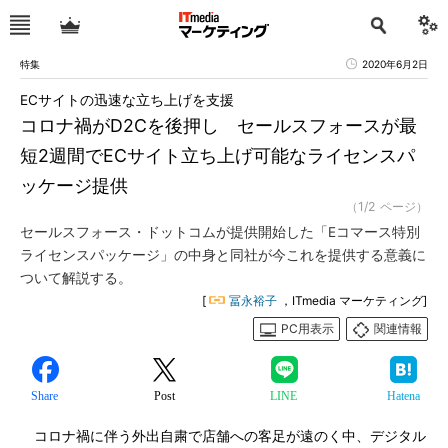
特集
2020年6月2日
ECサイトの迅速な立ち上げを支援
コロナ禍がD2Cを後押し セールスフォースが最
短2週間でECサイト立ち上げ可能なライセンスパ
ッケージ提供
（1/2 ページ）
セールスフォース・ドットコムが提供開始した「Eコマース特別
ライセンスパッケージ」の中身と同社が今これを提供する意義に
ついて解説する。
[
冨永裕子
，ITmedia マーケティング]
PC用表示
関連情報
Share
Post
LINE
Hatena
コロナ禍に伴う外出自粛で店舗への客足が遠のく中、デジタル