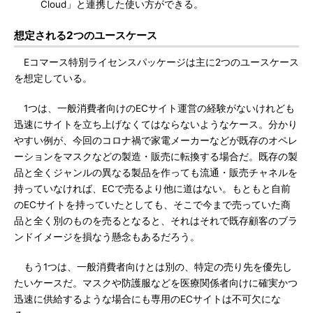
Cloud」と連携した使い方ができる。
想定される2つのユースケース
Eコマース特別ライセンスパッケージは主に2つのユースケース
を想定している。
1つは、一般消費者向けのECサイト運営の経験がないけれども
迅速にサイトを立ち上げなくてはならないようなケース。分かり
やすい例が、今回のコロナ禍で家電メーカーなどが既存のオペレ
ーションをマスクなどの製造・販売に転換する場合だ。既存の製
品と全くジャンルの異なる製品を作っても流通・販売チャネルを
持っていなければ、ECで売るより他に道はない。もともと自前
のECサイトを持っていたとしても、そこで今まで売っていた商
品と全く別のものを売るとなると、それはそれで既存顧客のブラ
ンドイメージを損なう懸念もあるだろう。
もう1つは、一般消費者向けとは別の、特定の売り先を優先し
たいケースだ。マスクや防護服などを医療関係者向けに確実かつ
迅速に供給するような場合にも専用のECサイトは不可欠にな