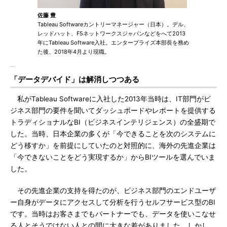
佐藤 豊
Tableau Softwareカントリーマネージャー（日本）。デル、
レッドハット、F5ネットワークスジャパンなどをへて2013
年にTableau Software入社。エンタープライズ本部長を務め
た後、2018年4月より現職。
「データデバイド」は解消しつつある
私がTableau Softwareに入社した2013年当時は、IT部門がビ
ジネス部門の要件を聞いてダッシュボードやレポートを提供する
トラディショナルなBI（ビジネスインテリジェンス）の全盛期で
した。当時、日本企業の多くが「今できることを次のシステムに
どう移すか」を前提にしていたのと対照的に、海外の先進企業は
「今できないことをどう実現するか」からBIツールを選んでいま
した。
その先進企業の支持を得たのが、ビジネス部門のエンドユーザ
ー自身がデータにアクセスして分析を行うセルフサービス型のBI
です。当時はお客さまでもパートナーでも、データを使いこなせ
る人とそうではない人との間に大きな差がありました。しかし、