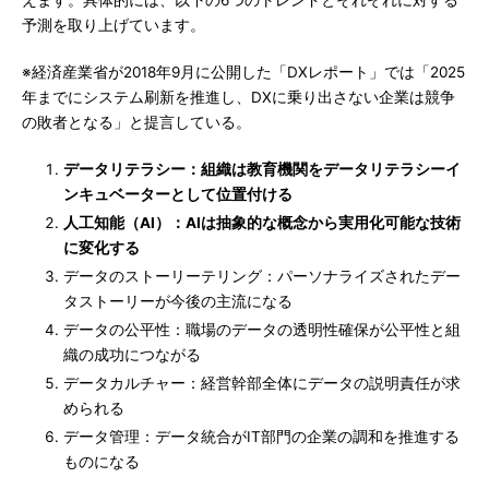
えます。具体的には、以下の6つのトレンドとそれぞれに対する
予測を取り上げています。
※経済産業省が2018年9月に公開した「DXレポート」では「2025
年までにシステム刷新を推進し、DXに乗り出さない企業は競争
の敗者となる」と提言している。
データリテラシー：組織は教育機関をデータリテラシーイ
ンキュベーターとして位置付ける
人工知能（AI）：AIは抽象的な概念から実用化可能な技術
に変化する
データのストーリーテリング：パーソナライズされたデー
タストーリーが今後の主流になる
データの公平性：職場のデータの透明性確保が公平性と組
織の成功につながる
データカルチャー：経営幹部全体にデータの説明責任が求
められる
データ管理：データ統合がIT部門の企業の調和を推進する
ものになる