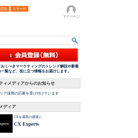
ル広告
リサーチ
マイページ
ておくべきマーケティングのトレンド解説や新着
の一覧など、役に立つ情報をお届けします。
ティメディアからのお知らせ
リア採用の応募を受け付けています
メディア
CXを成長の源泉に
CX Experts