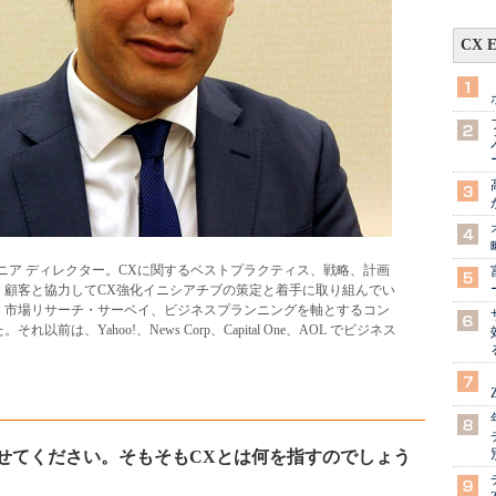
CX 
ストでシニア ディレクター。CXに関するベストプラクティス、戦略、計画
、顧客と協力してCX強化イニシアチブの策定と着手に取り組んでい
イト、市場リサーチ・サーベイ、ビジネスプランニングを軸とするコン
は、Yahoo!、News Corp、Capital One、AOL でビジネス
。
せてください。そもそもCXとは何を指すのでしょう