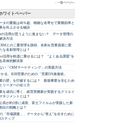
»
一覧ページへ
ホワイトペーパー
ータの重複は40％超、精緻な名寄せで業務効率と
果を向上させる秘訣
Spotの活用が思うように進まない？ データ管理の
解決方法
やCRMとの二重管理を脱却、名刺を営業資産に変
たな名刺管理とは？
sforce活用を軌道に乗せるには？ “よくある課題”を
る具体的解決策
ない「CRMマーケティング」の実践方法
分かる、B2B営業のための「営業DX推進術」
業の壁」を打破するには？ 新規事業を生むため
とリーダーの在り方
業を成功に導く、経営実務家が実践するクリエイ
マネジメントとは？
上高が約2倍に成長、富士フイルムが実践した新
創出の戦略とは？
代の「市場調査」、データから“答え”を出すために
3ステップ