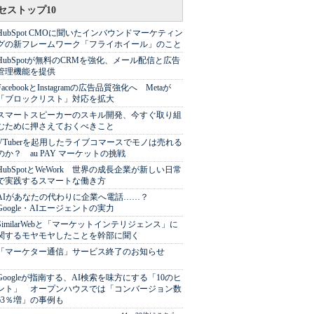
セストップ10
HubSpot CMOに聞いたインバウンドマーケティン
グの新フレームワーク「フライホイール」のこと
HubSpotが無料のCRMを強化、メール配信と広告
管理機能を提供
FacebookとInstagramの広告品質強化へ Metaが
「ブロックリスト」対応を拡大
スマートスピーカーのスキル開発、今すぐ取り組
むために押さえておくべきこと
VTuberを起用したライブコマースでモノは売れる
のか？ au PAY マーケットの挑戦
HubSpotとWeWork 世界の成長企業が新しい日常
で実践するスマートな働き方
AIがあなたの代わりに企業へ電話……？
Google・AIエージェントの実力
SimilarWebと「マーケットインテリジェンス」に
関するモヤモヤしたことを幹部に聞く
「マーケター通信」サービス終了のお知らせ
Googleが指南する、AI検索を味方にする「10のヒ
ント」 オープンハウスでは「コンバージョン数
63％増」の事例も