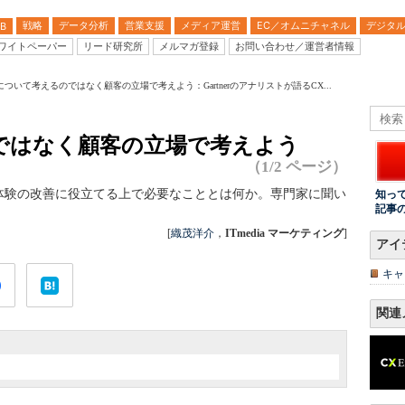
戦略
データ分析
営業支援
メディア運営
EC／オムニチャネル
デジタ
B
ワイトペーパー
リード研究所
メルマガ登録
お問い合わせ／運営者情報
について考えるのではなく顧客の立場で考えよう：Gartnerのアナリストが語るCX...
ではなく顧客の立場で考えよう
（1/2 ページ）
体験の改善に役立てる上で必要なこととは何か。専門家に聞い
知っ
記事
[
織茂洋介
，
ITmedia マーケティング
]
アイ
キャ
関連