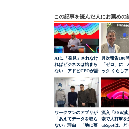
この記事を読んだ人にお薦めの
AIに「発見」されなけ
月次報告180
ればビジネスは始まら
「ゼロ」に 
ない アドビCEOが語
ック くらし
った、AIエージ...
ンス社が挑んだV
ワークマンのアプリが
流入「80％減
「あえてデータを取ら
索で大打撃を
ない」理由 「地に落
ubSpotは、