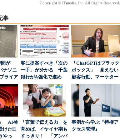
Copyright © ITmedia, Inc. All Rights Reserved.
記事
時間が
客に提案すべき「次の
「ChatGPTはブラック
パナソニ
一手」が分かる 千葉
ボックス」 見えない
アプライア
銀行がA強化で進め
顧客行動、マーケター
o...
る“One to On...
に残された打ち...
」 AI検
「言葉で伝える力」を
事例から学ぶ『特権ア
受けたH
育めば、イヤイヤ期も
クセス管理』
どうやっ
すっきり！ 「アンパ