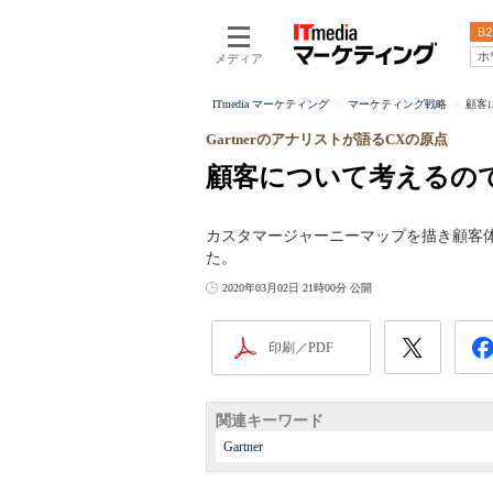
B2
ホ
メディア
ITmedia マーケティング
マーケティング戦略
顧客
Gartnerのアナリストが語るCXの原点
顧客について考えるの
カスタマージャーニーマップを描き顧客
た。
2020年03月02日 21時00分 公開
印刷／PDF
関連キーワード
Gartner