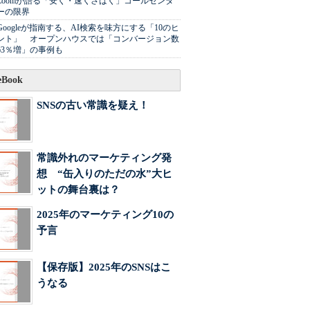
Zoomが語る「安く・速くさばく」コールセンタ
ーの限界
Googleが指南する、AI検索を味方にする「10のヒ
ント」 オープンハウスでは「コンバージョン数
63％増」の事例も
Book
SNSの古い常識を疑え！
常識外れのマーケティング発
想 “缶入りのただの水”大ヒ
ットの舞台裏は？
2025年のマーケティング10の
予言
【保存版】2025年のSNSはこ
うなる