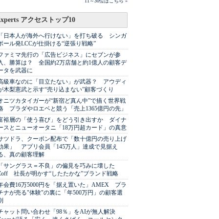
11～30位はこちら »
Experts アクセストップ10
「日本人が海外へ行けない」を打ち破る シンガ
ポール発LCCが仕掛ける“逆張り戦略”
ファミマ先行の「広告ビジネス」にセブンが参
入、勝算は？ 全国約2万店舗と約1億人の顧客デ
ータを武器に
高級車なのに「目立たない」が武器？ アウディ
が木梨憲武と示す“売り込まない”顧客づくり
オニツカタイガーが“新宿ど真ん中”で描く世界戦
略 プラダやロエベと競う「売上1365億円の先」
富裕層の「使う喜び」をどう引き出すか ダイナ
ースとニューオータニ「18万円超カード」の真意
サツドラ、クーポン配布で「数十億円の売り上げ
効果」 アプリ会員「145万人」達成で見据え
る、真の顧客理解
「サングラス＝不良」の偏見を巧みに壊した
Zoff 社長が明かす“したたかな”ブランド戦略
年会費16万5000円を「据え置いた」AMEX プラ
チナが売る"体験"の裏に「年500万円」の顧客選
別
チャット問い合わせ「98％」をAIが無人解決