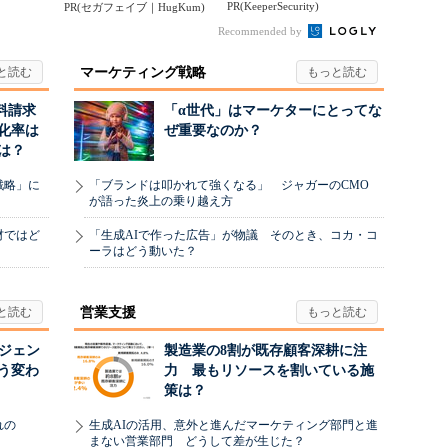
PR(KeeperSecurity)
PR(セガフェイブ｜HugKum)
ンマン ことばずかん...
Recommended by
マーケティング戦略
料請求
「α世代」はマーケターにとってな
化率は
ぜ重要なのか？
は？
戦略」に
「ブランドは叩かれて強くなる」 ジャガーのCMO
が語った炎上の乗り越え方
材ではど
「生成AIで作った広告」が物議 そのとき、コカ・コ
ーラはどう動いた？
営業支援
ージェン
製造業の8割が既存顧客深耕に注
う変わ
力 最もリソースを割いている施
策は？
れの
生成AIの活用、意外と進んだマーケティング部門と進
まない営業部門 どうして差が生じた？