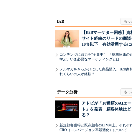
ちた顧客満足度」を
て“未来の顧...
引...
B2B
【B2Bマーケター困惑】資
サイト経由のリードの商談
10％以下 有効活用するに
コンテンツに戦力を“全集中” 「徳川家康の
学ぶ、いま必要なマーケティングとは
メルマガをきっかけにした商品購入、B2B商
れくらいの人が経験？
データ分析
アドビが「10種類のAIエ
ト」を発表 顧客体験はど
る？
新規顧客獲得と既存顧客のLTV向上、それぞ
CRO（コンバージョン率最適化）について