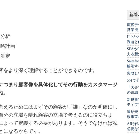
新着
顧客デ
営業成
と分析
Hub
課題と
戦略計画
SFA
える新
の測定
Sale
解消す
客をより深く理解することができるのです。
失敗し
5分で
ナつまり顧客像を具体化してその行動をカスタマージ
「大企
ね。
の組織
新規事
ティブ
考えるためにはまずその顧客が「誰」なのか明確にし
連結売
自分の立場を離れ顧客の立場で考えるのに役立ちま
規事業
によって定義する必要があります。そうでなければ私
AI時
必要な
とになるからです。