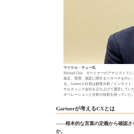
マイケル・チュー氏
Michael Chiu ガートナーのアナリ
策定、管理、測定に関するリサーチを行い
る。Gartner入社前は顧客分析／インサ
サルティング会社を立ち上げて運営していた。それ以前
オペレーションと分析の役割を担っていた
Gartnerが考えるCXとは
――根本的な言葉の定義から確認さ
か。