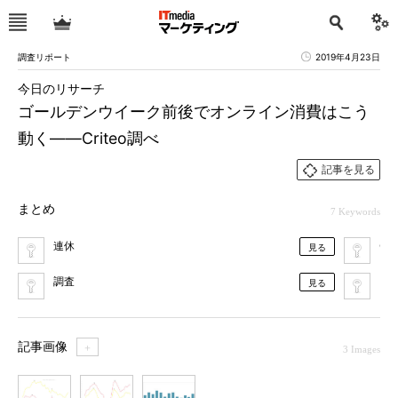
調査リポート
2019年4月23日
今日のリサーチ
ゴールデンウイーク前後でオンライン消費はこう
動く――Criteo調べ
記事を見る
まとめ
7 Keywords
連休
Cri
見る
調査
コ
見る
記事画像
＋
3 Images