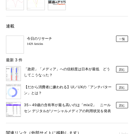
1
2
3
連載
今日のリサーチ
一覧
1429 Articles
最新 3 件
「政府」「メディア」への信頼度は日本が最低 どう
読む
してこうなった？
【だから消費者に嫌われる】UI／UXの「アンチパター
読む
ン」とは？
35～49歳の含有率が最も高いのは「mixi2」 ニール
読む
セン デジタルがソーシャルメディアの利用状況を発表
関連リンク（外部サイトに移動します）
1 links